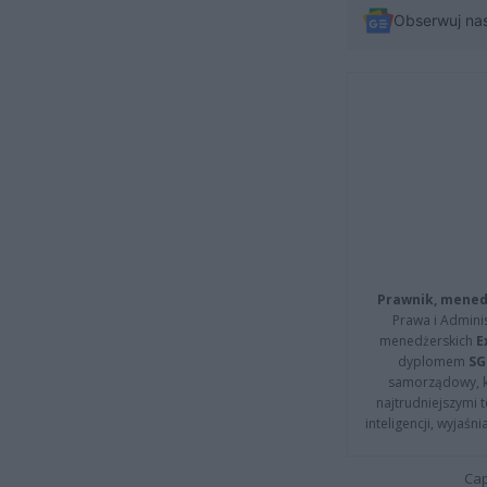
Obserwuj na
Prawnik, menedż
Prawa i Adminis
menedżerskich
E
dyplomem
SG
samorządowy, kt
najtrudniejszymi t
inteligencji, wyjaś
Cap