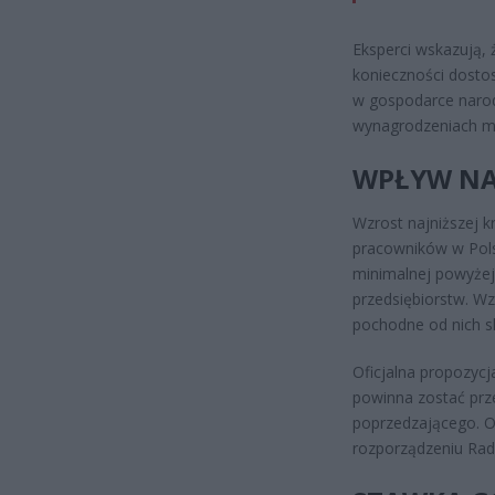
Eksperci wskazują,
konieczności dosto
w gospodarce narod
wynagrodzeniach mi
WPŁYW NA
Wzrost najniższej 
pracowników w Pols
minimalnej powyżej 
przedsiębiorstw. W
pochodne od nich sk
Oficjalna propozycj
powinna zostać prz
poprzedzającego. O
rozporządzeniu Rad