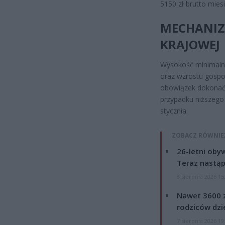
5150 zł brutto miesi
MECHANIZ
KRAJOWEJ
Wysokość minimalne
oraz wzrostu gospod
obowiązek dokonać 
przypadku niższego
stycznia.
ZOBACZ RÓWNIE
26-letni obyw
Teraz nastąp
8 sierpnia 2026 15
Nawet 3600 z
rodziców dzie
7 sierpnia 2026 19