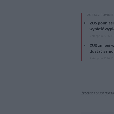
ZOBACZ RÓWNIE
ZUS podniesie
wynieść wypł
7 sierpnia 2026 19
ZUS zmieni w
dostać senio
7 sierpnia 2026 13
Źródło:
Forsal (forsa