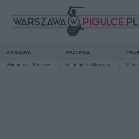
WARSZAWA
MAZOWSZE
POLSK
Wiadomości z Warszawy
Wiadomości z Mazowsza
Wiadomo