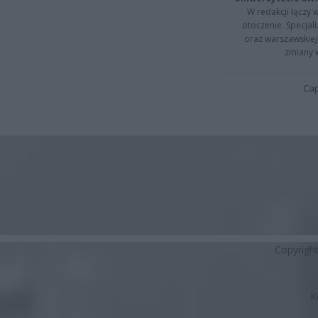
W redakcji łączy 
otoczenie. Specja
oraz warszawskiej 
zmiany 
Cap
Copyrigh
K