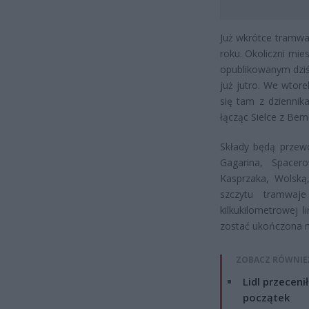
Już wkrótce tramwaj
roku. Okoliczni mie
opublikowanym dziś 
już jutro. We wtor
się tam z dziennik
łącząc Sielce z Be
Składy będą przewo
Gagarina, Spacer
Kasprzaka, Wolsk
szczytu tramwa
kilkukilometrowej 
zostać ukończona na
ZOBACZ RÓWNIE
Lidl przeceni
początek