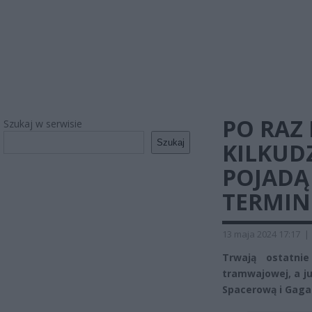
PO RAZ
Szukaj w serwisie
Szukaj
KILKUD
POJADĄ
TERMIN
13 maja 2024 17:17
|
Trwają ostatni
tramwajowej, a j
Spacerową i Gaga