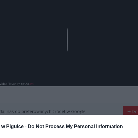
Play
aj nas do preferowanych źródeł w Google
Do
w Pigułce -
Do Not Process My Personal Information