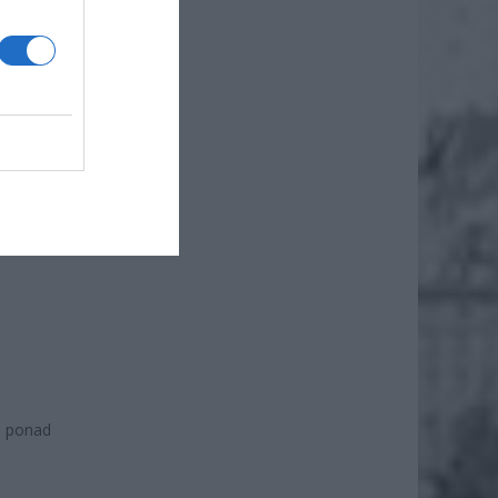
, od 15
ł ponad