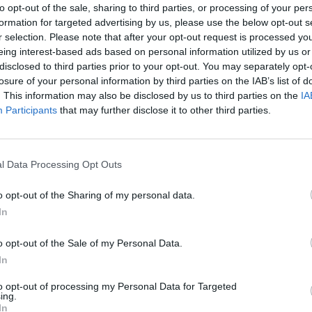
to opt-out of the sale, sharing to third parties, or processing of your per
formation for targeted advertising by us, please use the below opt-out s
r selection. Please note that after your opt-out request is processed y
eing interest-based ads based on personal information utilized by us or
disclosed to third parties prior to your opt-out. You may separately opt-
losure of your personal information by third parties on the IAB’s list of
. This information may also be disclosed by us to third parties on the
IA
Participants
that may further disclose it to other third parties.
l Data Processing Opt Outs
o opt-out of the Sharing of my personal data.
In
Fot. Shutterstock
o opt-out of the Sale of my Personal Data.
In
i krokami zbliżają się Święta Bożego Narodzenia, więc sklepy sp
 już wprowadzać produkty świąteczne. W gazetce promocyjnej Lidl
to opt-out of processing my Personal Data for Targeted
ofertę na karpia. Kilogram filetów ze skórą kosztować będzie 69
ing.
In
t kilogram nacinanych filetów bez skóry 74,90 zł. Oferta ta jest ogr