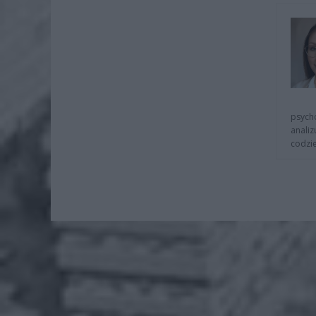
psycho
analiz
codzie