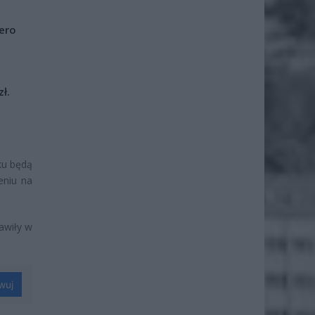
iero
ł.
ku będą
eniu na
tawiły w
wuj