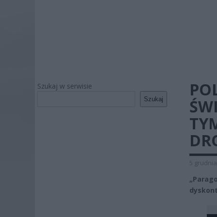
PO
Szukaj w serwisie
Szukaj
ŚW
TYM
DR
5 grudnia
„Parago
dyskont