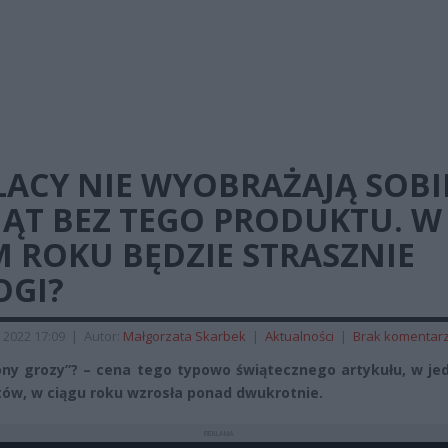
LACY NIE WYOBRAŻAJĄ SOBI
IĄT BEZ TEGO PRODUKTU. W
 ROKU BĘDZIE STRASZNIE
OGI?
 2022 17:09
|
Autor:
Małgorzata Skarbek
|
Aktualności
|
Brak komentar
ny grozy”? – cena tego typowo świątecznego artykułu, w je
ów, w ciągu roku wzrosła ponad dwukrotnie.
REKLAMA