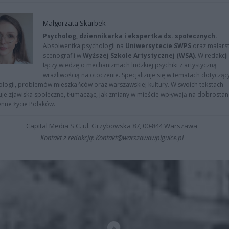
Małgorzata Skarbek
Psycholog, dziennikarka i ekspertka ds. społecznych.
Absolwentka psychologii na
Uniwersytecie SWPS
oraz malarst
scenografii w
Wyższej Szkole Artystycznej (WSA)
. W redakcji
łączy wiedzę o mechanizmach ludzkiej psychiki z artystyczną
wrażliwością na otoczenie. Specjalizuje się w tematach dotycząc
logii, problemów mieszkańców oraz warszawskiej kultury. W swoich tekstach
uje zjawiska społeczne, tłumacząc, jak zmiany w mieście wpływają na dobrostan 
nne życie Polaków.
Capital Media S.C. ul. Grzybowska 87, 00-844 Warszawa
Kontakt z redakcją: Kontakt@warszawawpigulce.pl