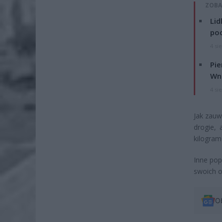
ZOBA
Lid
po
4 si
Pie
Wni
4 si
Jak zauw
drogie, 
kilogram
Inne pop
swoich o
O