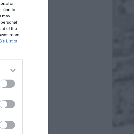
sonal or
ection to
ou may
 personal
out of the
 downstream
B’s List of
ożywcze
a można
,90 zł,
aniczona