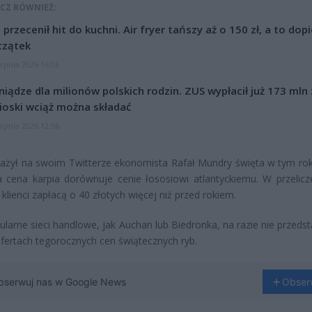
CZ RÓWNIEŻ:
l przecenił hit do kuchni. Air fryer tańszy aż o 150 zł, a to dop
czątek
erpnia 2026 16:06
niądze dla milionów polskich rodzin. ZUS wypłacił już 173 mln z
oski wciąż można składać
erpnia 2026 12:56
ażył na swoim Twitterze ekonomista Rafał Mundry święta w tym ro
a cena karpia dorównuje cenie łososiowi atlantyckiemu. W przelicz
 klienci zapłacą o 40 złotych więcej niż przed rokiem.
ularne sieci handlowe, jak Auchan lub Biedronka, na razie nie przeds
fertach tegorocznych cen świątecznych ryb.
bserwuj nas w Google News
Obser