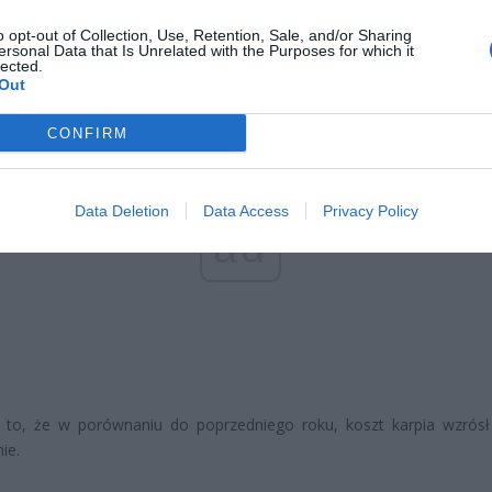
 i będzie obowiązywać od 5 do 7 grudnia 2022. Natomiast rok temu
o opt-out of Collection, Use, Retention, Sale, and/or Sharing
udnia, cena karpia w tej samej sieci wynosiła 29,90 zł.
ersonal Data that Is Unrelated with the Purposes for which it
lected.
Out
CONFIRM
Data Deletion
Data Access
Privacy Policy
ad
 to, że w porównaniu do poprzedniego roku, koszt karpia wzrós
ie.