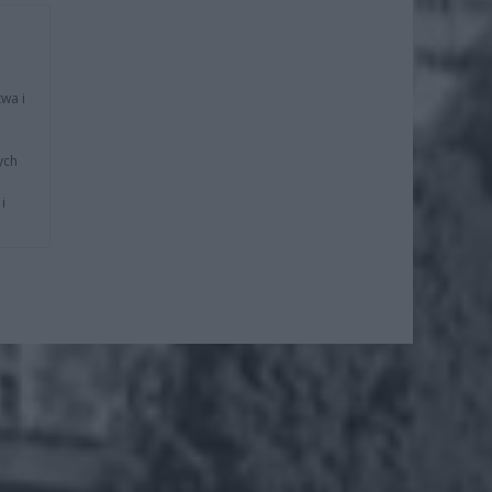
wa i
ych
i