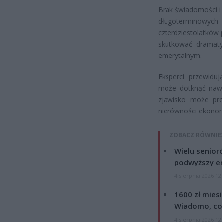
Brak świadomości i 
długoterminowych
czterdziestolatków
skutkować dramat
emerytalnym.
Eksperci przewiduj
może dotknąć nawe
zjawisko może pro
nierówności ekonom
ZOBACZ RÓWNIE
Wielu senior
podwyższy e
4 sierpnia 2026 12
1600 zł mies
Wiadomo, co
4 sierpnia 2026 12