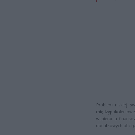
Problem niskiej ś
międzypokolenio
wspierania finans
dodatkowych obciąż