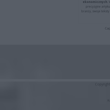
ekonomicznych
.
precyzyjne artyku
branży, swoje tekst
Cap
Copyrigh
K