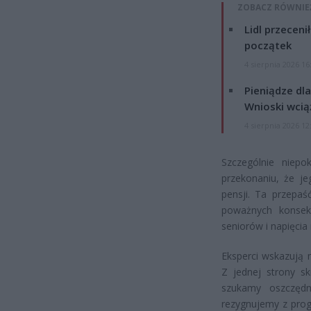
ZOBACZ RÓWNIE
Lidl przeceni
początek
4 sierpnia 2026 16
Pieniądze dla
Wnioski wcią
4 sierpnia 2026 12
Szczególnie niepo
przekonaniu, że je
pensji. Ta przepa
poważnych konsek
seniorów i napięci
Eksperci wskazują 
Z jednej strony sk
szukamy oszczędn
rezygnujemy z prog