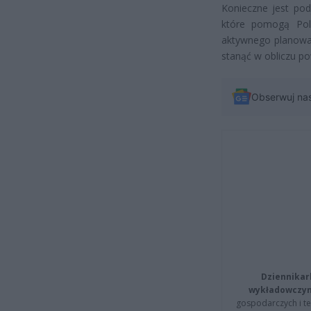
Konieczne jest pod
które pomogą Pol
aktywnego planowan
stanąć w obliczu p
Obserwuj na
Dziennikar
wykładowczyn
gospodarczych i t