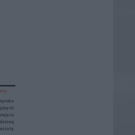
arzy
wyniku
yjnych
iejscu
adzioną
zarzuty