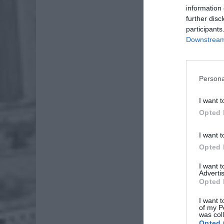
information 
further disc
participants
Downstream 
Persona
I want t
Opted 
I want t
Opted 
I want 
Advertis
Opted 
I want t
of my P
was col
Opted 