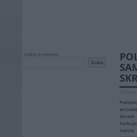
POL
Szukaj w serwisie
Szukaj
SA
SK
20 lutego
Policja
wcześn
dotarl
funkcjo
toyotę 