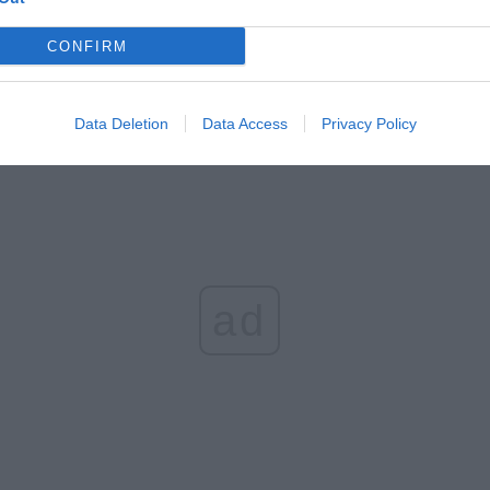
ci z wydziału do walki z przestępczością samochodową prowadzili usta
CONFIRM
enia związane z ostatnimi kradzieżami z włamaniem pojaz
ym terenie. W wyniku czynności operacyjnych, ustaleń, spra
ji dotarli do posesji w jednej z podwarszawskich miejscowości.
Data Deletion
Data Access
Privacy Policy
ad