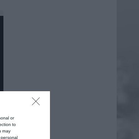
sonal or
ection to
daj
ou may
 personal