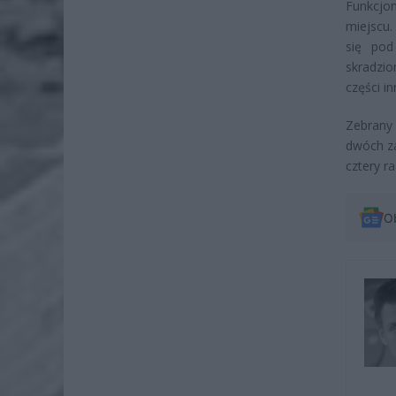
Funkcjo
miejscu.
się pod
skradzi
części i
Zebrany
dwóch za
cztery r
O