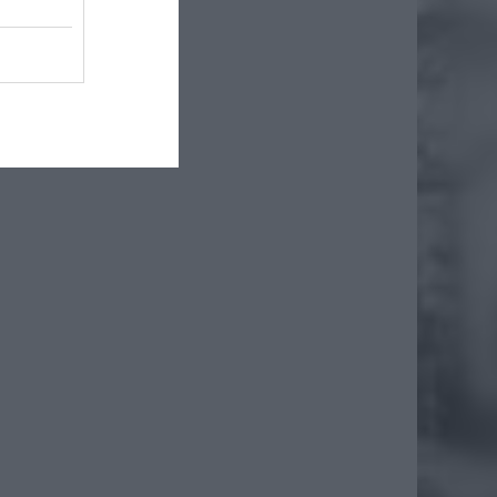
lenia i
dów na
wdzeń i