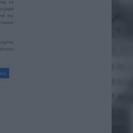
ania na
ojawili
ili też
ntowane
czyźnie
 dozoru
wuj