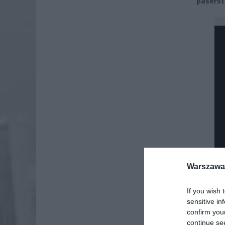
paserst
Warszawa 
If you wish 
sensitive in
Dod
confirm you
continue se