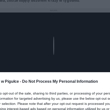
wa, został objęty dozorem 4 razy w tygodniu.
REKLAMA
Play
w Pigułce -
Do Not Process My Personal Information
to opt-out of the sale, sharing to third parties, or processing of your per
formation for targeted advertising by us, please use the below opt-out s
aj nas do preferowanych źródeł w Google
Do
r selection. Please note that after your opt-out request is processed y
eing interest-based ads based on personal information utilized by us or