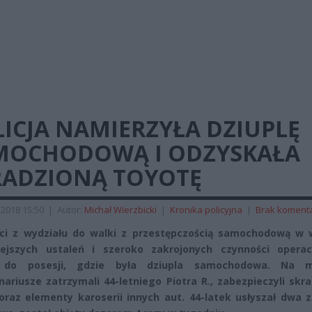
ICJA NAMIERZYŁA DZIUPLĘ
MOCHODOWĄ I ODZYSKAŁA
RADZIONĄ TOYOTĘ
 2018 15:50
|
Autor:
Michał Wierzbicki
|
Kronika policyjna
|
Brak koment
nci z wydziału do walki z przestępczością samochodową w 
iejszych ustaleń i szeroko zakrojonych czynności operac
i do posesji, gdzie była dziupla samochodowa. Na m
nariusze zatrzymali 44-letniego Piotra R., zabezpieczyli skr
oraz elementy karoserii innych aut. 44-latek usłyszał dwa 