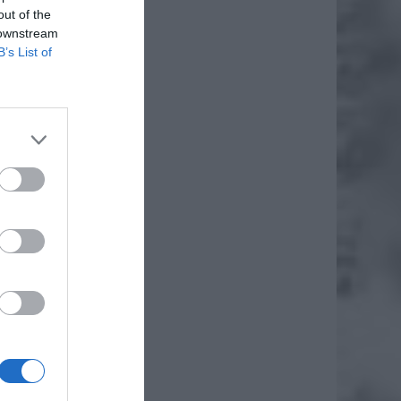
out of the
 downstream
B’s List of