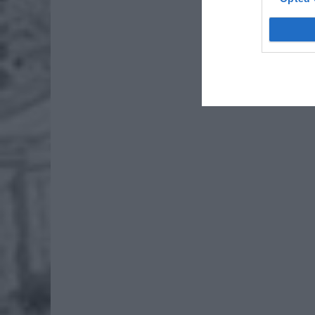
Policjan
sprawdz
podległ
obserwac