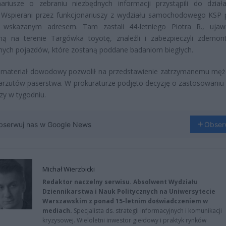
nariusze o zebraniu niezbędnych informacji przystąpili do dział
 Wspierani przez funkcjonariuszy z wydziału samochodowego KSP p
 wskazanym adresem. Tam zastali 44-letniego Piotra R., ujawn
oną na terenie Targówka toyotę, znaleźli i zabezpieczyli zdemo
nnych pojazdów, które zostaną poddane badaniom biegłych.
 materiał dowodowy pozwolił na przedstawienie zatrzymanemu męż
rzutów paserstwa. W prokuraturze podjęto decyzję o zastosowaniu
azy w tygodniu.
bserwuj nas w Google News
Obser
Michał Wierzbicki
Redaktor naczelny serwisu. Absolwent Wydziału
Dziennikarstwa i Nauk Politycznych na Uniwersytecie
Warszawskim z ponad 15-letnim doświadczeniem w
mediach.
Specjalista ds. strategii informacyjnych i komunikacji
kryzysowej. Wieloletni inwestor giełdowy i praktyk rynków