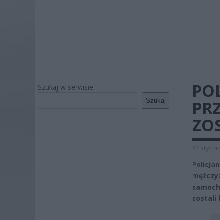
POL
Szukaj w serwisie
Szukaj
PRZ
ZO
22 styczn
Policja
mężczy
samocho
zostali 