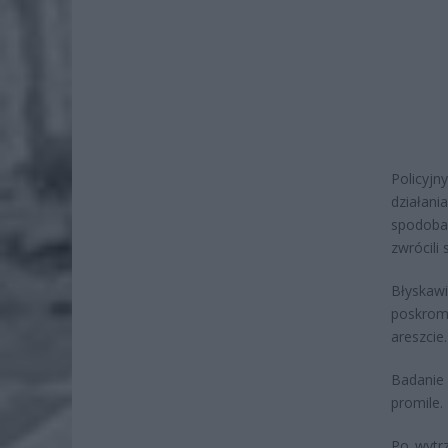
Policyjn
działan
spodoba
zwrócili
Błyskaw
poskromi
areszcie.
Badanie 
promile.
Po wytrz