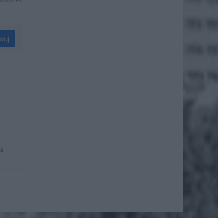
wuj
na