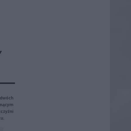
Y
 dwóch
onącym
czyźni
tu.