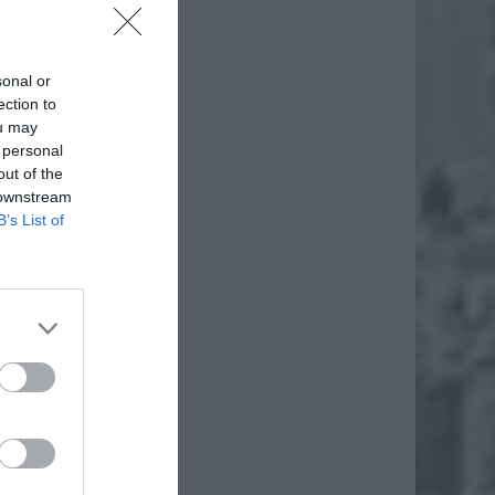
sonal or
ection to
ou may
 personal
out of the
 downstream
B’s List of
daj