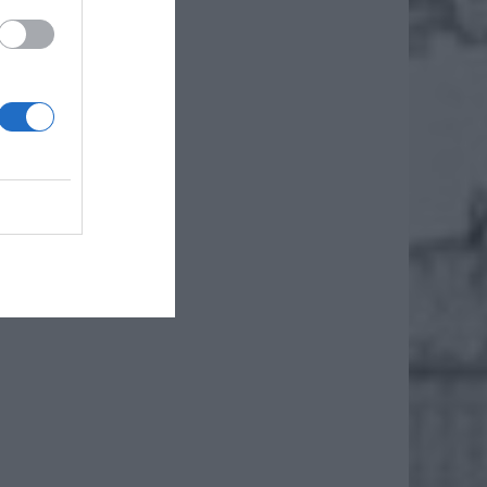
ji
trzymał