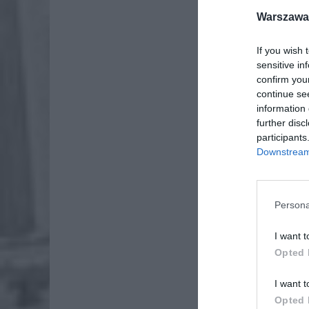
Warszawa 
If you wish 
sensitive in
confirm you
continue se
information 
further disc
participants
Downstream 
Dod
Persona
I want t
Opted 
I want t
Opted 