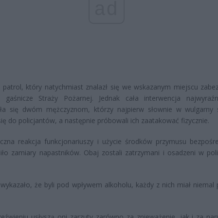
ad
y patrol, który natychmiast znalazł się we wskazanym miejscu zabez
ia gaśnicze Straży Pożarnej. Jednak cała interwencja najwyraźn
ła się dwóm mężczyznom, którzy najpierw słownie w wulgarny
 się do policjantów, a następnie próbowali ich zaatakować fizycznie.
iczna reakcja funkcjonariuszy i użycie środków przymusu bezpośr
ło zamiary napastników. Obaj zostali zatrzymani i osadzeni w pol
wykazało, że byli pod wpływem alkoholu, każdy z nich miał niemal
eźwieniu usłyszą oni zarzuty zarówno za znieważenie, jak i za nar