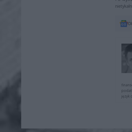
nietykaln
O
finans
podat
język 