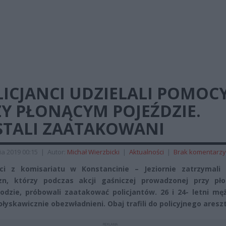
ICJANCI UDZIELALI POMOC
Y PŁONĄCYM POJEŹDZIE.
STALI ZAATAKOWANI
ia 2019 00:15
|
Autor:
Michał Wierzbicki
|
Aktualności
|
Brak komentarzy
nci z komisariatu w Konstancinie – Jeziornie zatrzymali
zn, którzy podczas akcji gaśniczej prowadzonej przy pł
dzie, próbowali zaatakować policjantów. 26 i 24- letni męż
błyskawicznie obezwładnieni. Obaj trafili do policyjnego aresz
REKLAMA