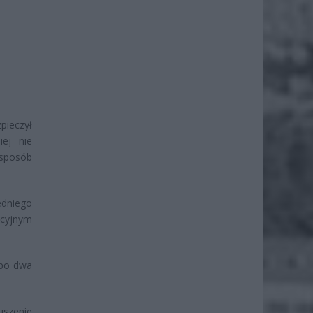
pieczył
iej nie
 sposób
edniego
icyjnym
 po dwa
uszenie