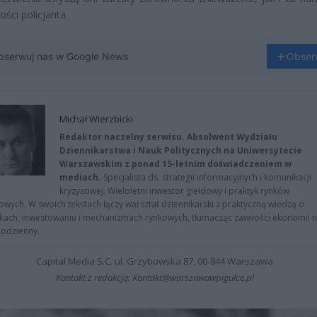
ości policjanta.
bserwuj nas w Google News
Obser
Michał Wierzbicki
Redaktor naczelny serwisu. Absolwent Wydziału
Dziennikarstwa i Nauk Politycznych na Uniwersytecie
Warszawskim z ponad 15-letnim doświadczeniem w
mediach.
Specjalista ds. strategii informacyjnych i komunikacji
kryzysowej. Wieloletni inwestor giełdowy i praktyk rynków
owych. W swoich tekstach łączy warsztat dziennikarski z praktyczną wiedzą o
kach, inwestowaniu i mechanizmach rynkowych, tłumacząc zawiłości ekonomii 
codzienny.
Capital Media S.C. ul. Grzybowska 87, 00-844 Warszawa
Kontakt z redakcją: Kontakt@warszawawpigulce.pl