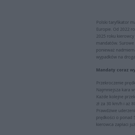
Polski taryfikator m
Europie. Od 2022 ro
2025 roku kierowcy 
mandatów. Surowe 
ponieważ nadmierna
wypadków na droga
Mandaty coraz w
Przekroczenie pręd
Najmniejsza kara wy
Każde kolejne przek
zł za 30 km/h i aż 8
Prawdziwe uderzenie
prędkości o ponad 
kierowca zapłaci już