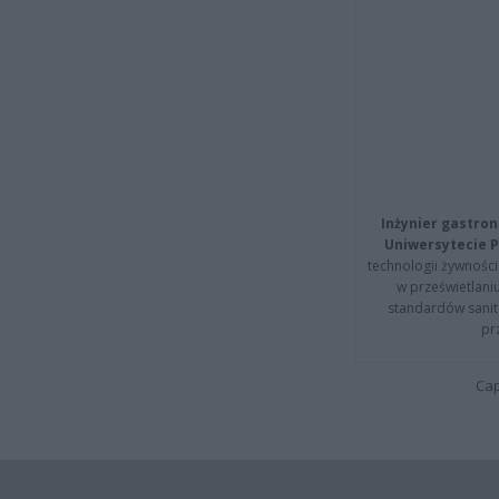
Inżynier gastron
Uniwersytecie P
technologii żywności 
w prześwietlani
standardów sanita
pr
Cap