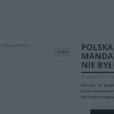
POLSKA
Szukaj w serwisie
Szukaj
MANDAT
NIE BY
18 sierpnia 2025 11:0
Mandat za prędk
jedno wykroczenie
kara może sięgnąć