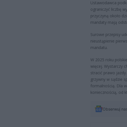
Ustawodawca podkre
ograniczyć liczbę w
przyczyną około dzi
mandaty mają odstr
Surowe przepisy ude
nieustąpienie pierw
mandatu.
W 2025 roku polskie
więcej. Wystarczy ch
stracić prawo jazdy
grzywny w sądzie sp
formalnością. Dla w
koniecznością, od k
Obserwuj na