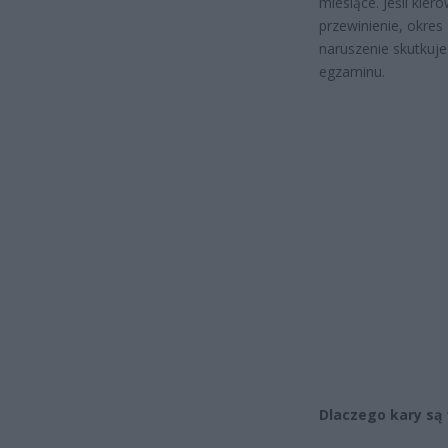
miesiące. Jeśli ki
przewinienie, okres 
naruszenie skutkuj
egzaminu.
Dlaczego kary są