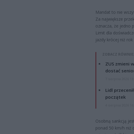
Mandat to nie wszy
Za największe prze
oznacza, że jedno 
Limit dla doświadc
jazdy krócej niż ro
ZOBACZ RÓWNIE
ZUS zmieni w
dostać senio
7 sierpnia 2026 13
Lidl przeceni
początek
4 sierpnia 2026 16
Osobną sankcją jest
ponad 50 km/h niż 