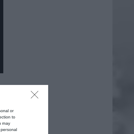
daj
sonal or
ection to
ou may
 personal