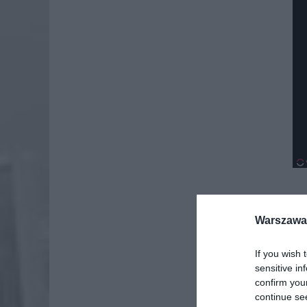
Warszawa 
Dod
If you wish 
sensitive in
confirm you
continue se