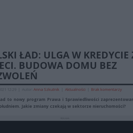
SKI ŁAD: ULGA W KREDYCIE 
IECI. BUDOWA DOMU BEZ
ZWOLEŃ
021 12:29
|
Autor:
Anna Szkutnik
|
Aktualności
|
Brak komentarzy
Ład to nowy program Prawa i Sprawiedliwości zaprezentowan
ołudniem. Jakie zmiany czekają w sektorze nieruchomości?
REKLAMA