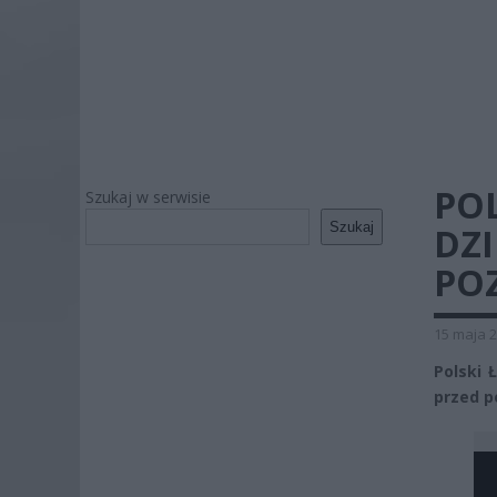
POL
Szukaj w serwisie
Szukaj
DZ
PO
15 maja 2
Polski 
przed p