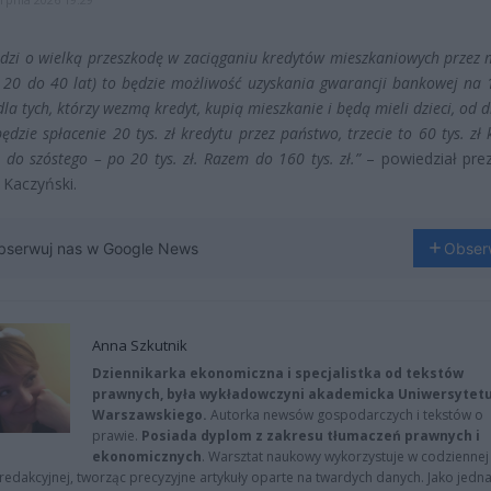
hodzi o wielką przeszkodę w zaciąganiu kredytów mieszkaniowych przez
d 20 do 40 lat) to będzie możliwość uzyskania gwarancji bankowej na 
 dla tych, którzy wezmą kredyt, kupią mieszkanie i będą mieli dzieci, od 
ędzie spłacenie 20 tys. zł kredytu przez państwo, trzecie to 60 tys. zł 
 do szóstego – po 20 tys. zł. Razem do 160 tys. zł.”
– powiedział prez
 Kaczyński.
bserwuj nas w Google News
Obser
Anna Szkutnik
Dziennikarka ekonomiczna i specjalistka od tekstów
prawnych, była wykładowczyni akademicka Uniwersytet
Warszawskiego.
Autorka newsów gospodarczych i tekstów o
prawie.
Posiada dyplom z zakresu tłumaczeń prawnych i
ekonomicznych
. Warsztat naukowy wykorzystuje w codziennej
redakcyjnej, tworząc precyzyjne artykuły oparte na twardych danych. Jako jedna