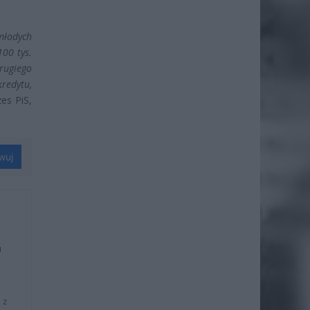
 młodych
100 tys.
drugiego
kredytu,
es PiS,
wuj
u
 z