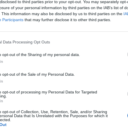
disclosed to third parties prior to your opt-out. You may separately opt-
losure of your personal information by third parties on the IAB’s list of
. This information may also be disclosed by us to third parties on the
IA
Participants
that may further disclose it to other third parties.
l Data Processing Opt Outs
o opt-out of the Sharing of my personal data.
In
Fot. Warszawa w Pigułce
o opt-out of the Sale of my Personal Data.
ędą mogli liczyć na wsparcie przy budowie domu i kupnie mieszkan
In
 zł wkładu własnego dla biorących kredyt lub przekaże dofinanso
i do 160 tys. zł dla osób korzystających z mieszkalnictwa społeczne
to opt-out of processing my Personal Data for Targeted
rodzin wielodzietnych (w zależności od liczebności rodziny). Będ
ing.
In
w spłacie kredytu po urodzeniu się dzieci.
o opt-out of Collection, Use, Retention, Sale, and/or Sharing
ersonal Data that Is Unrelated with the Purposes for which it
lected.
Out