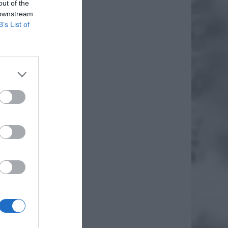
out of the
 downstream
B’s List of
ia – do
wanie w
go, czy
zie też