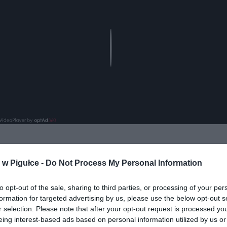
Play
w Pigułce -
Do Not Process My Personal Information
aj nas do preferowanych źródeł w Google
Do
to opt-out of the sale, sharing to third parties, or processing of your per
formation for targeted advertising by us, please use the below opt-out s
r selection. Please note that after your opt-out request is processed y
eing interest-based ads based on personal information utilized by us or