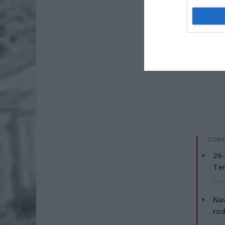
ZOBA
26-
Ter
8 si
Naw
rod
7 si