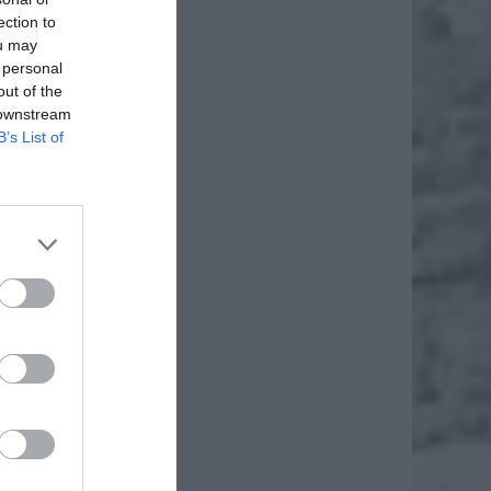
ection to
ou may
 personal
out of the
 downstream
B’s List of
jścia
rzyć –