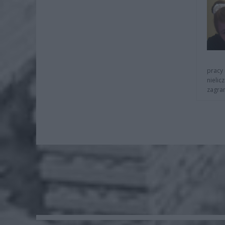
pracy 
nielic
zagra