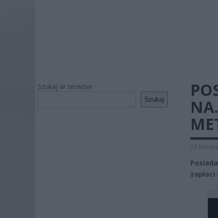
PO
Szukaj w serwisie
Szukaj
NA
ME
23 listop
Posiada
zapłaci