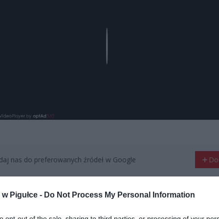
Play
aj nas do preferowanych źródeł w Google
Do
w Pigułce -
Do Not Process My Personal Information
to opt-out of the sale, sharing to third parties, or processing of your per