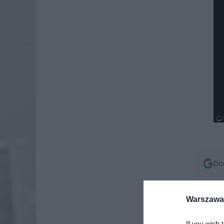
Dod
Warszawa 
If you wish 