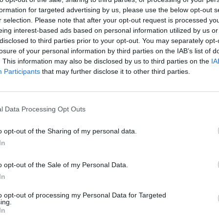
formation for targeted advertising by us, please use the below opt-out s
r selection. Please note that after your opt-out request is processed y
eing interest-based ads based on personal information utilized by us or
disclosed to third parties prior to your opt-out. You may separately opt-
losure of your personal information by third parties on the IAB’s list of
. This information may also be disclosed by us to third parties on the
IA
Participants
that may further disclose it to other third parties.
l Data Processing Opt Outs
o opt-out of the Sharing of my personal data.
In
o opt-out of the Sale of my Personal Data.
In
Fot. Straż Miejska m. St. Warszawy
to opt-out of processing my Personal Data for Targeted
ing.
 patrol strażniczo-policyjny prowadząc prewencyjną obserwację prze
In
ego przy stacji Ratusz wylegitymował mężczyznę, który miast otwo