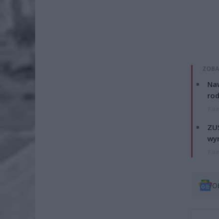
ZOBA
Naw
rod
7 si
ZUS
wyn
7 si
O