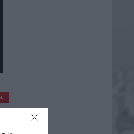
daj
sonal or