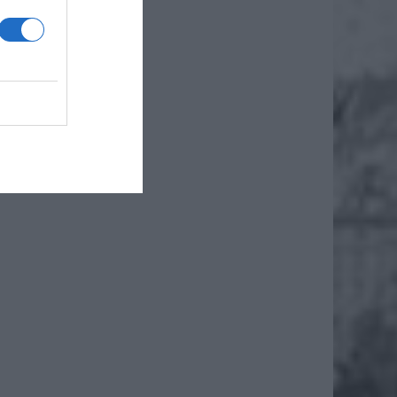
e –
y
ry był
ł na
ię, ze
się
iadczył
 Więcej