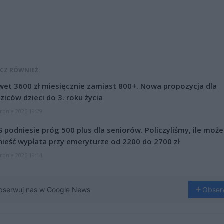
CZ RÓWNIEŻ:
et 3600 zł miesięcznie zamiast 800+. Nowa propozycja dla
ziców dzieci do 3. roku życia
erpnia 2026 19:29
 podniesie próg 500 plus dla seniorów. Policzyliśmy, ile może
ieść wypłata przy emeryturze od 2200 do 2700 zł
erpnia 2026 19:14
bserwuj nas w Google News
Obser