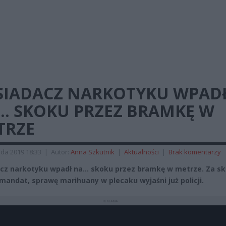
SIADACZ NARKOTYKU WPAD
… SKOKU PRZEZ BRAMKĘ W
TRZE
ada 2019 18:33
|
Autor:
Anna Szkutnik
|
Aktualności
|
Brak komentarzy
cz narkotyku wpadł na… skoku przez bramkę w metrze. Za s
 mandat, sprawę marihuany w plecaku wyjaśni już policji.
REKLAMA