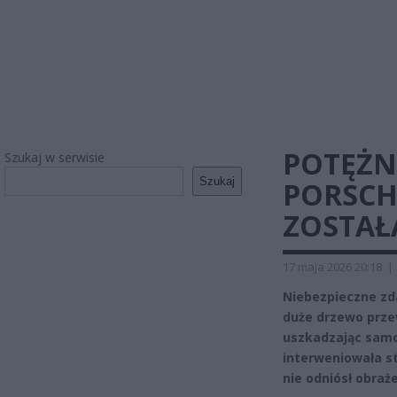
POTĘŻN
Szukaj w serwisie
Szukaj
PORSCH
ZOSTAŁ
17 maja 2026 20:18
|
Niebezpieczne zd
duże drzewo prze
uszkadzając samo
interweniowała st
nie odniósł obraż