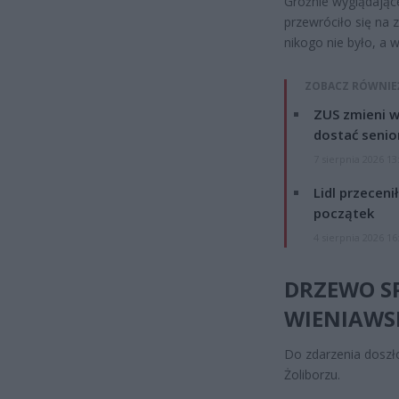
Groźnie wyglądając
przewróciło się na
nikogo nie było, a w 
ZOBACZ RÓWNIE
ZUS zmieni w
dostać senio
7 sierpnia 2026 13
Lidl przeceni
początek
4 sierpnia 2026 16
DRZEWO S
WIENIAWS
Do zdarzenia doszł
Żoliborzu.