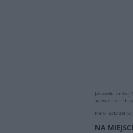
Jak wynika z relac
przewróciło się be
Konar uszkodził poj
NA MIEJS