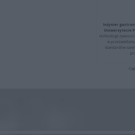
Inżynier gastron
Uniwersytecie P
technologii żywności 
w prześwietlani
standardów sanita
pr
Cap