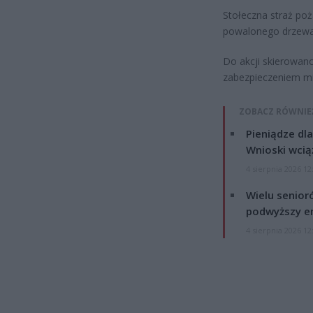
Stołeczna straż po
powalonego drzewa
Do akcji skierowano
zabezpieczeniem mi
ZOBACZ RÓWNIE
Pieniądze dla
Wnioski wcią
4 sierpnia 2026 12
Wielu senior
podwyższy e
4 sierpnia 2026 12