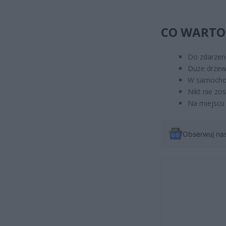
CO WARTO 
Do zdarzeni
Duże drzew
W samochod
Nikt nie zo
Na miejscu
Obserwuj na