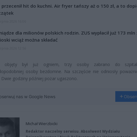
l przecenił hit do kuchni. Air fryer tańszy aż o 150 zł, a to dop
czątek
erpnia 2026 16:06
niądze dla milionów polskich rodzin. ZUS wypłacił już 173 mln z
oski wciąż można składać
erpnia 2026 12:56
k objęty był już ogniem, trzy osoby zabrano do szpita
dopodobniej osoby bezdomne. Na szczęście nie odniosły poważni
 Dwie godziny później pożar ugaszono.
bserwuj nas w Google News
Obser
Michał Wierzbicki
Redaktor naczelny serwisu. Absolwent Wydziału