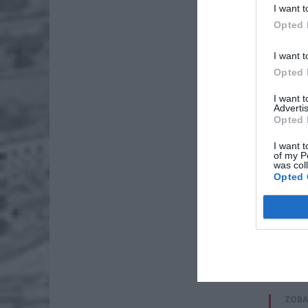
I want t
Opted 
I want t
Opted 
I want 
Advertis
Opted 
I want t
of my P
was col
Opted 
Pożar w
zastępów
ZOBA