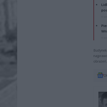
Lid
po
4 si
Pie
Wni
4 si
Budyne
najpraw
obrażeń.
O