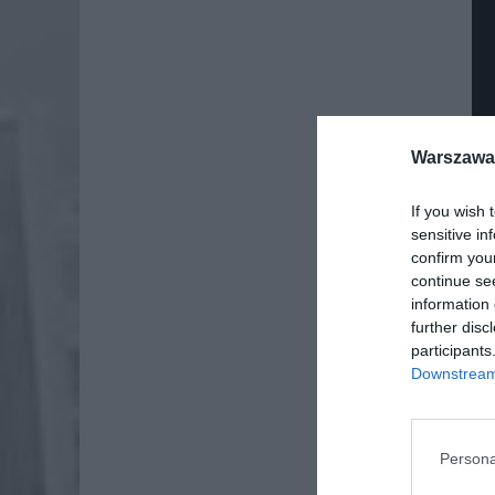
Warszawa 
If you wish 
sensitive in
confirm you
continue se
information 
Dod
further disc
participants
Downstream 
Persona