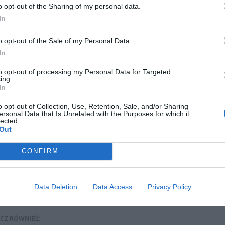
o opt-out of the Sharing of my personal data.
In
o opt-out of the Sale of my Personal Data.
In
to opt-out of processing my Personal Data for Targeted
ing.
In
o opt-out of Collection, Use, Retention, Sale, and/or Sharing
ersonal Data that Is Unrelated with the Purposes for which it
lected.
Out
CONFIRM
Fot. Pixabay
ybuchł około godziny 1.40 przy ulicy Majowej 5. Na miejsce poje
Data Deletion
Data Access
Privacy Policy
 straży pożarnej.
CZ RÓWNIEŻ: