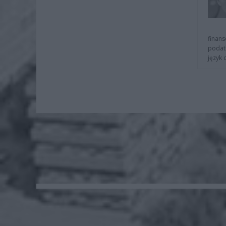
finans
podat
język 