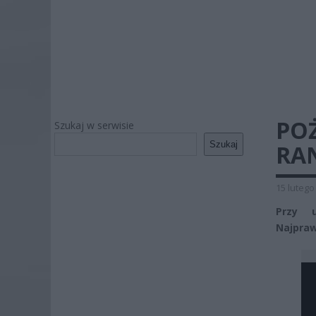
PO
Szukaj w serwisie
Szukaj
RA
15 lutego
Przy 
Najpraw