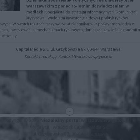
Dziennikarstwa i Nauk Politycznych na Uniwersytecie
Warszawskim z ponad 15-letnim doświadczeniem w
mediach.
Specjalista ds. strategii informacyjnych i komunikacji
kryzysowej. Wieloletni inwestor giełdowy i praktyk rynków
owych. W swoich tekstach łączy warsztat dziennikarski z praktyczną wiedzą o
kach, inwestowaniu i mechanizmach rynkowych, tłumacząc zawiłości ekonomii 
codzienny.
Capital Media S.C. ul. Grzybowska 87, 00-844 Warszawa
Kontakt z redakcją: Kontakt@warszawawpigulce.pl
Copyright © 2026
Niezależny portal warszawawpigulce.pl
∗
Wydawca i właściciel: Capital Media S.C.
ul. Grzybowska 87, 00-844 Warszawa