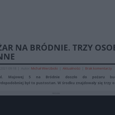
ŻAR NA BRÓDNIE. TRZY OSO
NNE
 2021 09:18
|
Autor:
Michał Wierzbicki
|
Aktualności
|
Brak komentarzy
ul. Majowej 5 na Bródnie doszło do pożaru bud
dopodobniej był to pustostan. W środku znajdowały się trzy o
REKLAMA