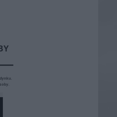
BY
ynku.
soby.