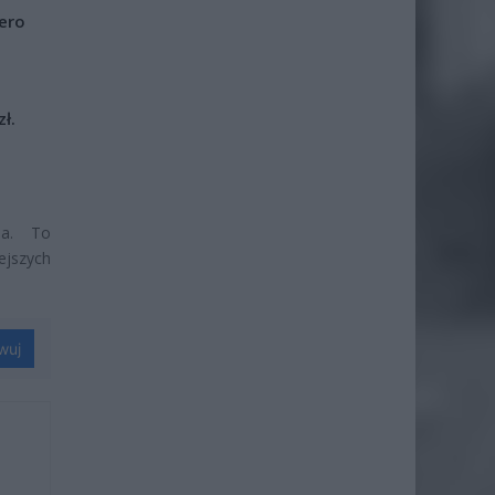
iero
ł.
la. To
ejszych
wuj