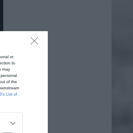
sonal or
ection to
ou may
 personal
out of the
daj
 downstream
B’s List of