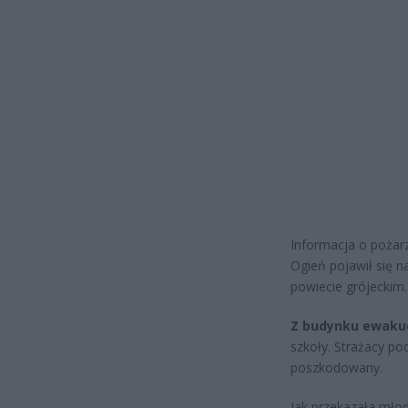
Informacja o pożarz
Ogień pojawił się 
powiecie grójeckim.
Z budynku ewaku
szkoły. Strażacy pod
poszkodowany.
Jak przekazała mło