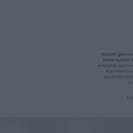
Inżynier gastron
Uniwersytecie P
technologii żywności 
w prześwietlani
standardów sanita
pr
Cap