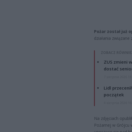
Pożar został już 
działania związane 
ZOBACZ RÓWNIE
ZUS zmieni w
dostać senio
7 sierpnia 2026 13
Lidl przeceni
początek
4 sierpnia 2026 16
Na zdjęciach opub
Pożarnej w Grójcu 
unoszące się nad b