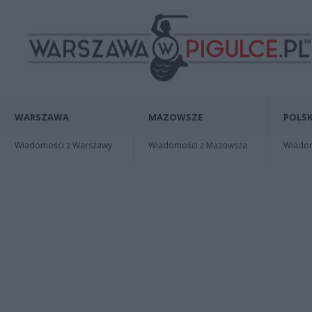
WARSZAWA
MAZOWSZE
POLSK
Wiadomości z Warszawy
Wiadomości z Mazowsza
Wiadomo