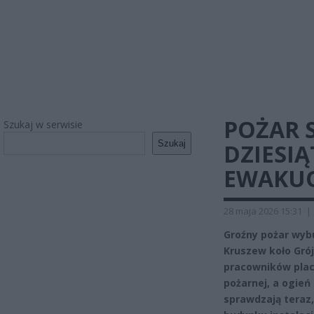
POŻAR 
Szukaj w serwisie
Szukaj
DZIESI
EWAKU
28 maja 2026 15:31
|
Groźny pożar wyb
Kruszew koło Gró
pracowników plac
pożarnej, a ogień
sprawdzają teraz,