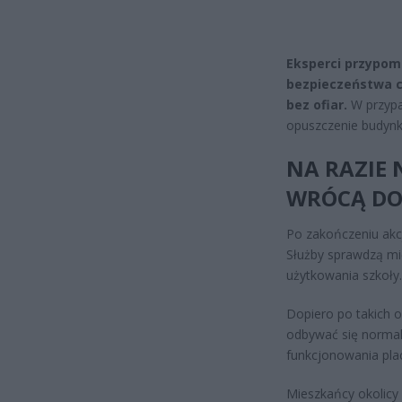
Eksperci przypom
bezpieczeństwa c
bez ofiar.
W przypa
opuszczenie budynk
NA RAZIE 
WRÓCĄ DO
Po zakończeniu akc
Służby sprawdzą mi
użytkowania szkoły.
Dopiero po takich 
odbywać się normal
funkcjonowania pla
Mieszkańcy okolicy