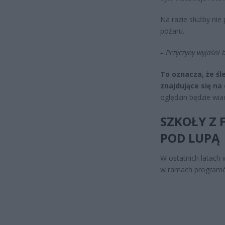
Na razie służby nie
pożaru.
– Przyczyny wyjaśni b
To oznacza, że śl
znajdujące się na
oględzin będzie wi
SZKOŁY Z 
POD LUPĄ
W ostatnich latach 
w ramach programów