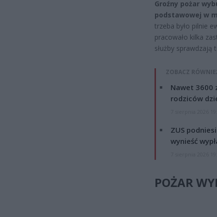
Groźny pożar wyb
podstawowej w mi
trzeba było pilnie
pracowało kilka zas
służby sprawdzają t
ZOBACZ RÓWNIE
Nawet 3600 z
rodziców dzie
7 sierpnia 2026 19
ZUS podniesie
wynieść wypł
7 sierpnia 2026 19
POŻAR WYB