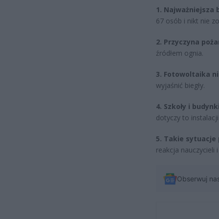
1. Najważniejsza 
67 osób i nikt nie z
2. Przyczyna poża
źródłem ognia.
3. Fotowoltaika n
wyjaśnić biegły.
4. Szkoły i budyn
dotyczy to instalac
5. Takie sytuacj
reakcja nauczycieli
Obserwuj na