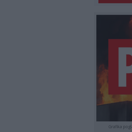
Grafika pog