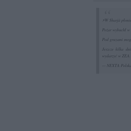
⚡️W Sharjā płoni
Pożar wybuchł w
Pod gruzami mogą
Jeszcze kilka d
wydarzyć w ZEA
— NEXTA Polska