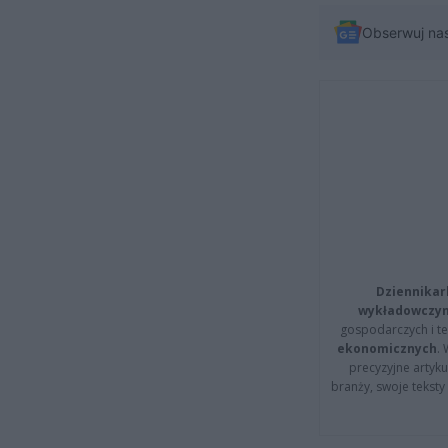
Obserwuj na
Dziennikar
wykładowczyn
gospodarczych i t
ekonomicznych
.
precyzyjne artyku
branży, swoje tekst