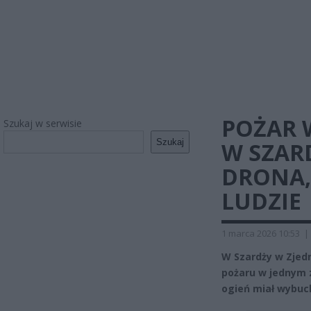
POŻAR
Szukaj w serwisie
Szukaj
W SZAR
DRONA,
LUDZIE
1 marca 2026 10:53
|
W Szardży w Zjed
pożaru w jednym 
ogień miał wybuc