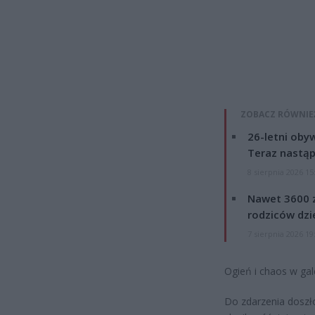
ZOBACZ RÓWNIE
26-letni obyw
Teraz nastąp
8 sierpnia 2026 15
Nawet 3600 z
rodziców dzie
7 sierpnia 2026 19
Ogień i chaos w gale
Do zdarzenia doszło