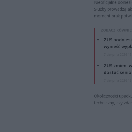
Nieoficjalne donies
Służby prowadzą ak
moment brak potwie
ZOBACZ RÓWNIE
ZUS podniesie
wynieść wypł
7 sierpnia 2026 19
ZUS zmieni w
dostać senio
7 sierpnia 2026 13
Okoliczności upadku
techniczny, czy zda