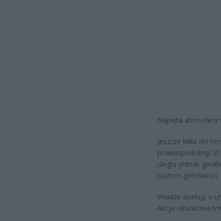
Napięta atmosfera 
Jeszcze kilka dni t
prawdopodobny. W o
uległa jednak gwał
poziom gotowości.
Władze apelują o un
Akcja ratunkowa tr