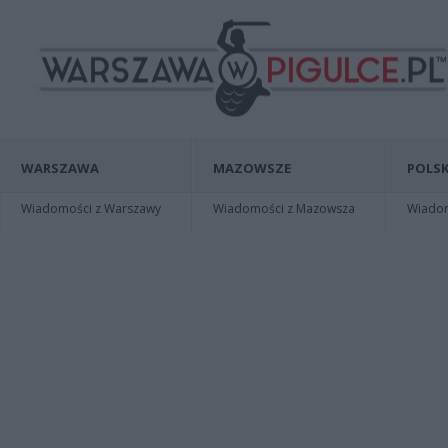
WARSZAWA
MAZOWSZE
POLSK
Wiadomości z Warszawy
Wiadomości z Mazowsza
Wiadomo