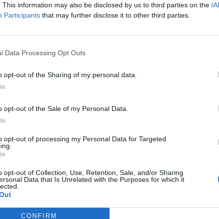
. This information may also be disclosed by us to third parties on the
IA
 z portali społecznościowych poznał młodą i atrakcyjną kobietę
Participants
that may further disclose it to other third parties.
a się za „amerykańską żołnierkę” z Florydy, pełniącą misję w t
wojskowym.
l Data Processing Opt Outs
o opt-out of the Sharing of my personal data.
In
o opt-out of the Sale of my Personal Data.
ad
In
to opt-out of processing my Personal Data for Targeted
ing.
In
o opt-out of Collection, Use, Retention, Sale, and/or Sharing
ersonal Data that Is Unrelated with the Purposes for which it
lected.
Out
akiś czas mężczyzna prowadzili z kobietą korespondencję. Pewne
 (bądź oszust, bo nigdy nie mamy pewności, kto jest po drugiej s
CONFIRM