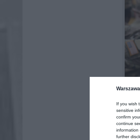
Warszawa 
If you wish 
sensitive in
confirm you
continue se
Oszuści
information 
wyłudzić
further disc
miejsce