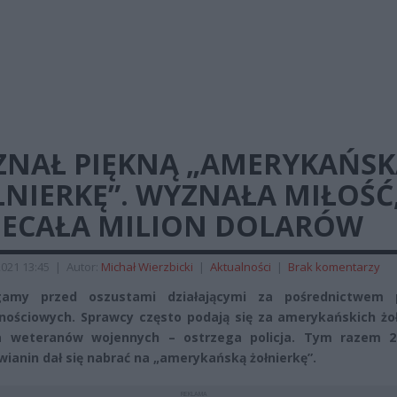
ZNAŁ PIĘKNĄ „AMERYKAŃSK
NIERKĘ”. WYZNAŁA MIŁOŚĆ
IECAŁA MILION DOLARÓW
2021 13:45
|
Autor:
Michał Wierzbicki
|
Aktualności
|
Brak komentarzy
gamy przed oszustami działającymi za pośrednictwem p
nościowych. Sprawcy często podają się za amerykańskich żoł
a weteranów wojennych – ostrzega policja. Tym razem 26
ianin dał się nabrać na „amerykańską żołnierkę”.
REKLAMA