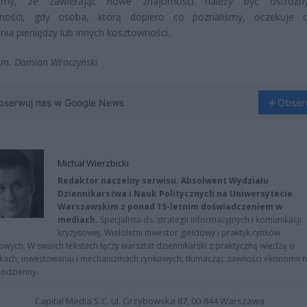
ajmy, że zawierając nowe znajomości należy być ostroż
lności, gdy osoba, którą dopiero co poznaliśmy, oczekuje 
nia pieniędzy lub innych kosztowności.
om. Damian Wroczyński
bserwuj nas w Google News
Obser
Michał Wierzbicki
Redaktor naczelny serwisu. Absolwent Wydziału
Dziennikarstwa i Nauk Politycznych na Uniwersytecie
Warszawskim z ponad 15-letnim doświadczeniem w
mediach.
Specjalista ds. strategii informacyjnych i komunikacji
kryzysowej. Wieloletni inwestor giełdowy i praktyk rynków
owych. W swoich tekstach łączy warsztat dziennikarski z praktyczną wiedzą o
kach, inwestowaniu i mechanizmach rynkowych, tłumacząc zawiłości ekonomii 
codzienny.
Capital Media S.C. ul. Grzybowska 87, 00-844 Warszawa