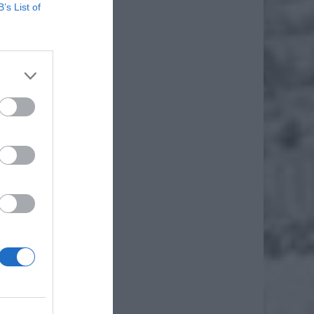
B’s List of
, która
ureckim
go dnia
tronie)