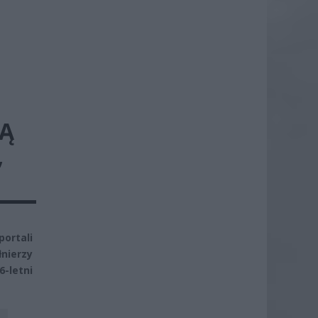
Ą
,
ortali
nierzy
-letni