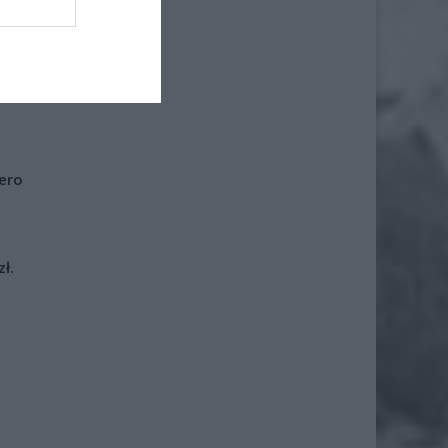
czyźnie
łała do
opłacić
ikatora
iero
ł.