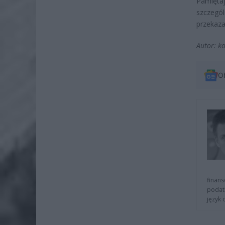
Pamięt
szczegó
przekaza
Autor: k
O
finans
podat
język 