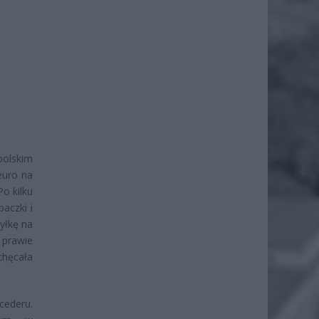
polskim
euro na
o kilku
aczki i
yłkę na
ł prawie
chęcała
ederu.