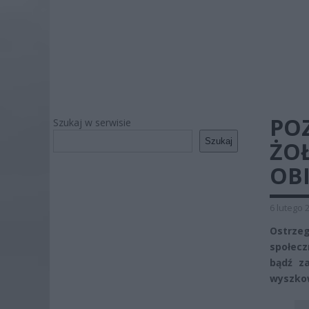
PO
Szukaj w serwisie
Szukaj
ŻOŁ
OB
6 lutego 
Ostrze
społecz
bądź z
wyszkow