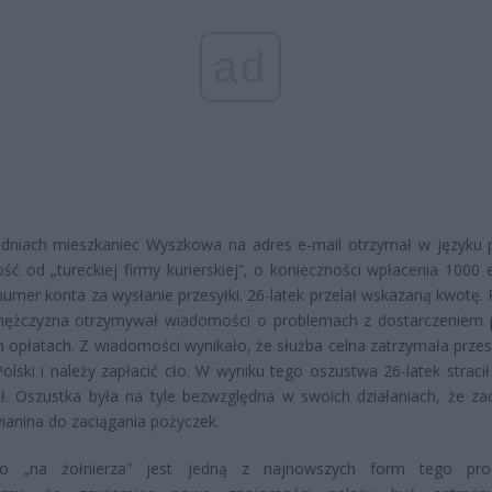
ad
 dniach mieszkaniec Wyszkowa na adres e-mail otrzymał w języku 
ć od „tureckiej firmy kurierskiej”, o konieczności wpłacenia 1000 
umer konta za wysłanie przesyłki. 26-latek przelał wskazaną kwotę. P
mężczyzna otrzymywał wiadomości o problemach z dostarczeniem p
h opłatach. Z wiadomości wynikało, że służba celna zatrzymała przes
Polski i należy zapłacić cło. W wyniku tego oszustwa 26-latek straci
zł. Oszustka była na tyle bezwzględna w swoich działaniach, że za
anina do zaciągania pożyczek.
o „na żołnierza” jest jedną z najnowszych form tego proc