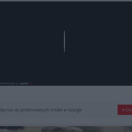
Play
aj nas do preferowanych źródeł w Google
Do