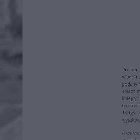
Po kilku
wiadomoś
podany n
dniach 
kolejnyc
terenie 
14 tys. 
wyszkowi
Oszustw