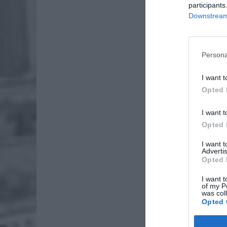
participants
jednego
Downstream 
podawał
obozie 
Persona
I want t
Opted 
I want t
Opted 
I want 
Advertis
Opted 
I want t
of my P
was col
Opted 
Przez j
oszustka