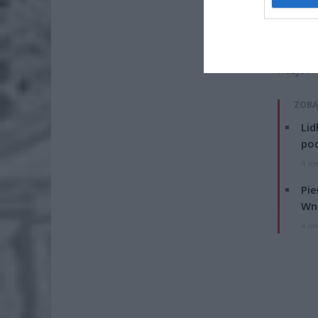
wyznała
milion d
wyszkow
przesył
wszystki
ZOBA
Lid
po
4 si
Pie
Wni
4 si