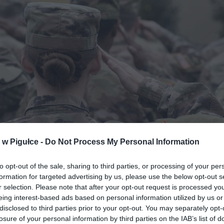
w Pigułce -
Do Not Process My Personal Information
to opt-out of the sale, sharing to third parties, or processing of your per
Fot. Shutterstock
formation for targeted advertising by us, please use the below opt-out s
r selection. Please note that after your opt-out request is processed y
eing interest-based ads based on personal information utilized by us or
 wymyślają coraz to nowsze metody, by koszem łatwowiernośc
disclosed to third parties prior to your opt-out. You may separately opt-
 od nich niejednokrotnie oszczędności całego życia. Taka sytuacj
losure of your personal information by third parties on the IAB’s list of
 w Wyszkowie. Pod koniec ubiegłego roku mężczyzna za pośred