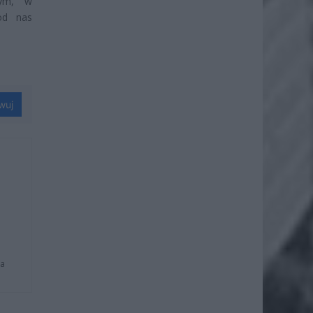
nym, w
od nas
wuj
na