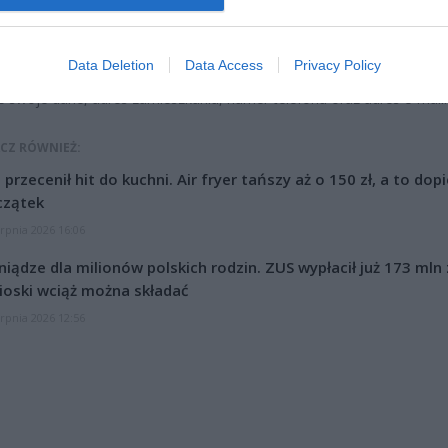
 mężczyźnie miłość. Następnie kobieta postanowiła przesłać męż
olarów. Dla uprawdopodobnienia swojej deklaracji oszustka przes
ianina zdjęcie walizki pełnej pieniędzy. Mężczyzna miał tylko 
Data Deletion
Data Access
Privacy Policy
kę przez firmę kurierską. 26-latek przekazał za pomocą komun
e swoje dane, adres zamieszkania, numer telefonu oraz adres e-mail.
CZ RÓWNIEŻ:
l przecenił hit do kuchni. Air fryer tańszy aż o 150 zł, a to dop
czątek
erpnia 2026 16:06
niądze dla milionów polskich rodzin. ZUS wypłacił już 173 mln z
oski wciąż można składać
erpnia 2026 12:56