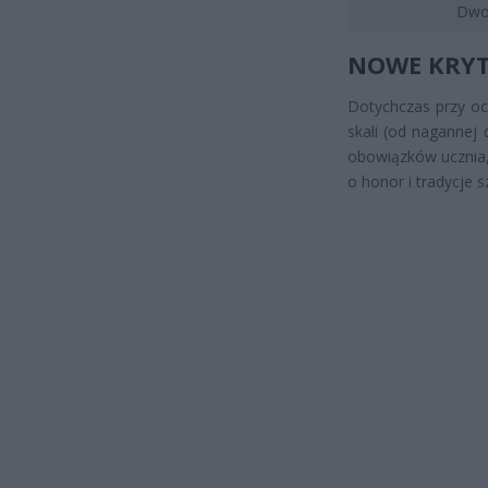
Dwoj
NOWE KRYT
Dotychczas przy oc
skali (od nagannej
obowiązków ucznia,
o honor i tradycje 