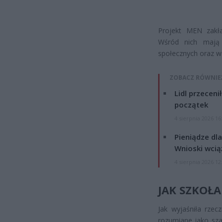
Projekt MEN zakł
Wśród nich mają 
społecznych oraz w
ZOBACZ RÓWNIE
Lidl przeceni
początek
4 sierpnia 2026 16
Pieniądze dla
Wnioski wcią
4 sierpnia 2026 12
JAK SZKOŁ
Jak wyjaśniła rzec
rozumiane jako szac