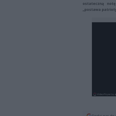
ostateczną not
„postawa patriot
Dodaj nas do 