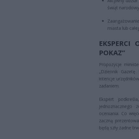
Aktywny udział
świąt narodowy
Zaangażowanie w
miasta lub całe
EKSPERCI 
POKAZ”
Propozycje minist
„Dziennik Gazetę
intencje urzędnikó
zadaniem.
Ekspert podkreś
jednoznacznego z
oceniania. Co więc
zaczną prezentować
będą szły żadne trw