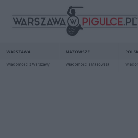
WARSZAWA
MAZOWSZE
POLSK
Wiadomości z Warszawy
Wiadomości z Mazowsza
Wiadomo