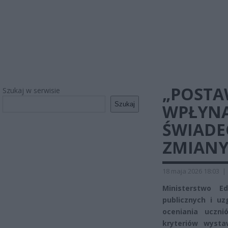
„POSTA
Szukaj w serwisie
Szukaj
WPŁYNĄ
ŚWIADE
ZMIAN
18 maja 2026 18:03
|
Ministerstwo E
publicznych i u
oceniania uczni
kryteriów wysta