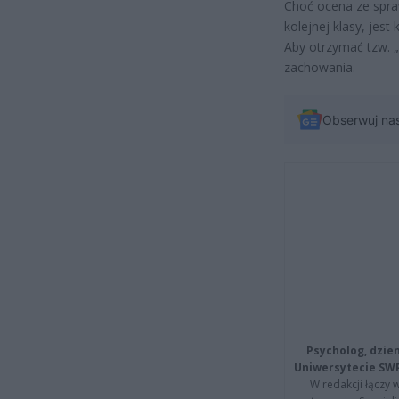
Choć ocena ze spr
kolejnej klasy, jes
Aby otrzymać tzw. 
zachowania.
Obserwuj na
Psycholog, dzie
Uniwersytecie SW
W redakcji łączy 