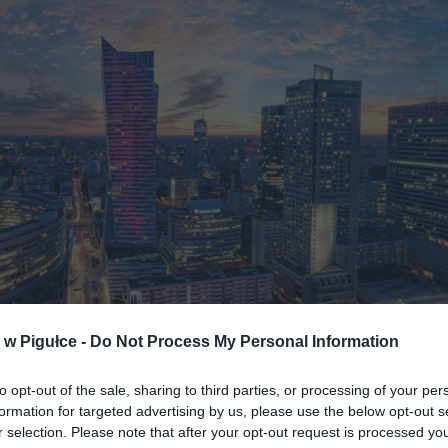
w Pigułce -
Do Not Process My Personal Information
Fot. Mike Mareen, Shutterstock.com
to opt-out of the sale, sharing to third parties, or processing of your per
twie rynku pracy w Warszawie świadczy nie tylko ilość dostępnyc
formation for targeted advertising by us, please use the below opt-out s
ale także ich zróżnicowanie. Specjaliści IT mają tu możliwość
r selection. Please note that after your opt-out request is processed y