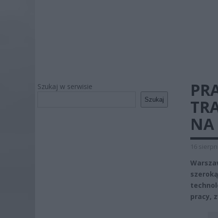
PR
Szukaj w serwisie
Szukaj
TR
NA
16 sierpn
Warszaw
szeroką
techno
pracy, 