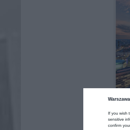
Warszawa 
If you wish 
O bogac
sensitive in
pracy, 
confirm you