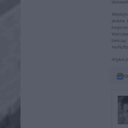
doświadc
Międzyn
atutów t
korpora
Warszawa
tworząc 
NoFluffJ
Artykuł 
O