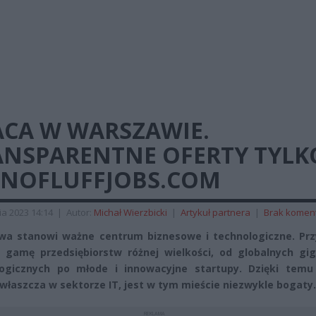
ACA W WARSZAWIE.
ANSPARENTNE OFERTY TYLK
 NOFLUFFJOBS.COM
ia 2023 14:14
|
Autor:
Michał Wierzbicki
|
Artykuł partnera
|
Brak komen
a stanowi ważne centrum biznesowe i technologiczne. Prz
 gamę przedsiębiorstw różnej wielkości, od globalnych gi
logicznych po młode i innowacyjne startupy. Dzięki temu
zwłaszcza w sektorze IT, jest w tym mieście niezwykle bogaty.
REKLAMA