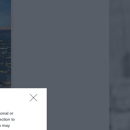
sonal or
h ofert
ection to
 wyboru
ou may