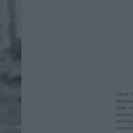
Jednak t
Warszaws
Wielu m
innowac
technolo
mentori