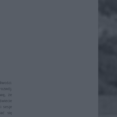
liwości.
rozwój.
awę, że
świecie
i sesje
iać się