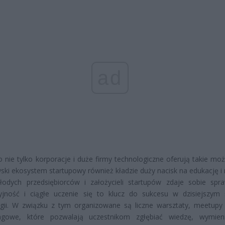
ad
o nie tylko korporacje i duże firmy technologiczne oferują takie moż
ki ekosystem startupowy również kładzie duży nacisk na edukację i 
łodych przedsiębiorców i założycieli startupów zdaje sobie spr
yjność i ciągłe uczenie się to klucz do sukcesu w dzisiejszym 
gii. W związku z tym organizowane są liczne warsztaty, meetupy 
ngowe, które pozwalają uczestnikom zgłębiać wiedzę, wymien