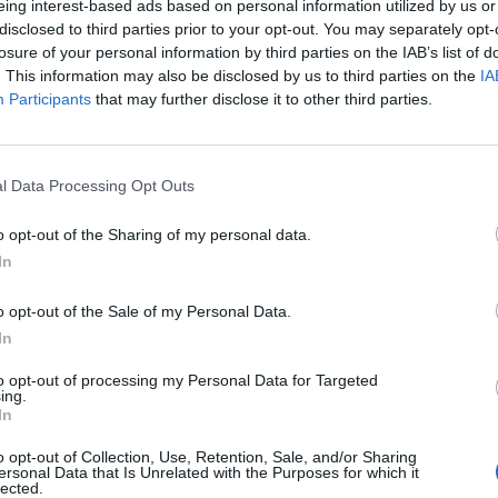
eing interest-based ads based on personal information utilized by us or
y różnorodnymi rolami, technologiami i branżami. Można praco
disclosed to third parties prior to your opt-out. You may separately opt-
orporacji, które oferują stabilność zatrudnienia i rozbudowane st
losure of your personal information by third parties on the IAB’s list of
yjne. Z drugiej strony są też młodsze firmy, które choć nie mają
. This information may also be disclosed by us to third parties on the
IA
, oferują za to bardziej elastyczne podejście, szybsze tempo decy
Participants
that may further disclose it to other third parties.
ć pracy nad innowacyjnymi projektami.
l Data Processing Opt Outs
o opt-out of the Sharing of my personal data.
In
ad
o opt-out of the Sale of my Personal Data.
In
to opt-out of processing my Personal Data for Targeted
ing.
In
o opt-out of Collection, Use, Retention, Sale, and/or Sharing
ersonal Data that Is Unrelated with the Purposes for which it
lected.
 obecność wielu międzynarodowych firm w Warszawie oznac