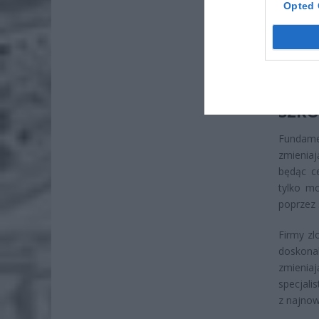
Opted 
specjali
perspek
Współpr
najnows
niektóre
SZKO
Fundam
zmieniaj
będąc ce
tylko mo
poprzez 
Firmy zl
doskona
zmieniaj
specjali
z najnow