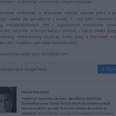
zeniami i uczestniczyć w tworzeniu nowych rozwiązań.
arodowe środowisko w Warszawie również stanowi jedno z gł
ego miasta dla specjalistów z branży IT i nie tylko. Obecność l
cji, międzynarodowych firm i zagranicznych inwestorów spra
 jest miejscem, w którym kultury i pomysły z całego świata zbiega
unikalny, wielokulturowy krajobraz. Szukaj
pracy w Warszawie
w s
obs.com. Znajdziesz tam wiele świetnych ofert.
powstał przy współpracy z NoFluffJobs.com.
bserwuj nas w Google News
Obser
Michał Wierzbicki
Redaktor naczelny serwisu. Absolwent Wydziału
Dziennikarstwa i Nauk Politycznych na Uniwersytecie
Warszawskim z ponad 15-letnim doświadczeniem w
mediach.
Specjalista ds. strategii informacyjnych i komunikacji