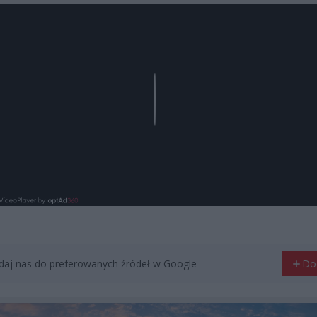
Play
aj nas do preferowanych źródeł w Google
Do