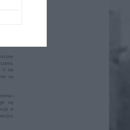
nikalną
 skalę.
ania z
o tylko
icznie
rszawa,
 IT nie
nie się
cenia i
gie się
stuje w
 bieżąco