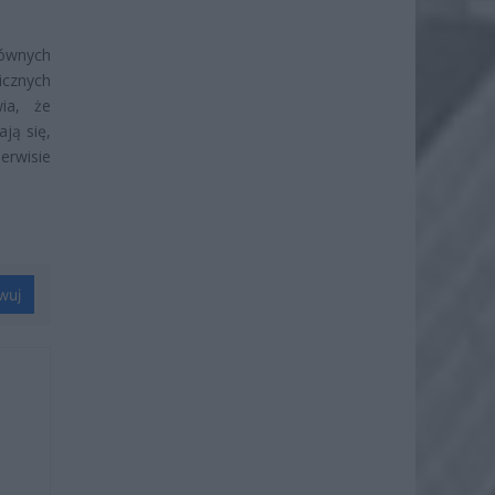
ównych
icznych
wia, że
ją się,
erwisie
wuj