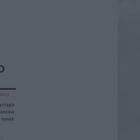
O
tarzy
yciąga
gantów
 rynek