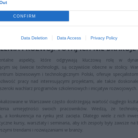
Out
ści IT mogą pracować nad projektami o globalnym zasięgu, co daje u
tywę i możliwość wpływania na rynek technologiczny na dużą
CONFIRM
aca z zespołami z różnych części świata, możliwość korzyst
zych narzędzi oraz uczestnictwo w międzynarodowych projektach t
 z doświadczeń, które można zdobyć, pracując w stolicy Polski.
Data Deletion
Data Access
Privacy Policy
LENIA I ROZWÓJ. TUTAJ ICH NIE BRAKUJE
entalne aspekty, które odgrywają kluczową rolę w dynam
ącym się świecie technologii, są oczywiście obecne w stolicy. Wa
ntrum biznesowym i technologicznym Polski, oferuje specjalistom
żliwość pracy nad interesującymi projektami, ale także doskonale
szeroki wachlarz programów szkoleniowych i inicjatyw rozwojowych.
okalizowane w Warszawie często dostrzegają wartość ciągłego kształ
lenia umiejętności swoich pracowników. Wiedzą, że technolo
ą, a konkurencja na rynku jest zacięta. Dlatego wiele z nich inwe
styczne kursy, warsztaty i seminaria, aby ich zespoły były zawsze na
szymi trendami i rozwiązaniami w branży.