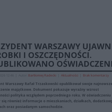
EZYDENT WARSZAWY UJAWN
OBKI I OSZCZĘDNOŚCI.
UBLIKOWANO OŚWIADCZEN
026 12:46
|
Autor:
Bartłomiej Radecki
|
Aktualności
|
Brak komentarzy
nt Warszawy Rafał Trzaskowski opublikował swoje najnowsz
zenie majątkowe. Dokument pokazuje wyraźny wzrost
ności polityka względem poprzedniego roku. W oświadczeniu
y się również informacje o mieszkaniach, działkach, dodatkow
ach oraz posiadanym samochodzie.