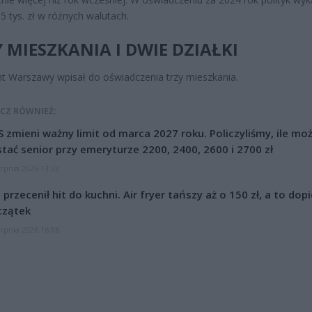
5 tys. zł w różnych walutach.
 MIESZKANIA I DWIE DZIAŁKI
t Warszawy wpisał do oświadczenia trzy mieszkania.
CZ RÓWNIEŻ:
 zmieni ważny limit od marca 2027 roku. Policzyliśmy, ile mo
tać senior przy emeryturze 2200, 2400, 2600 i 2700 zł
erpnia 2026 13:23
l przecenił hit do kuchni. Air fryer tańszy aż o 150 zł, a to dop
czątek
erpnia 2026 16:06