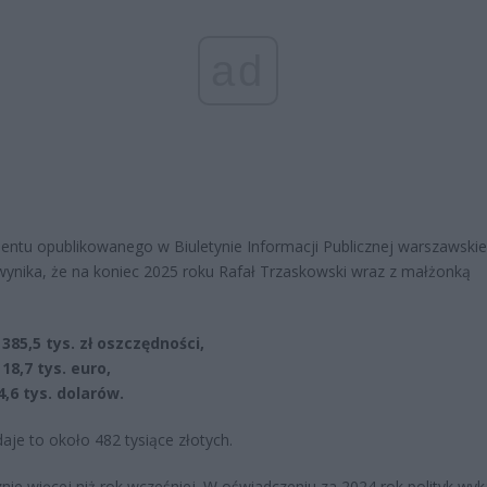
ad
ntu opublikowanego w Biuletynie Informacji Publicznej warszawski
wynika, że na koniec 2025 roku Rafał Trzaskowski wraz z małżonką
:
385,5 tys. zł oszczędności,
18,7 tys. euro,
4,6 tys. dolarów.
daje to około 482 tysiące złotych.
nie więcej niż rok wcześniej. W oświadczeniu za 2024 rok polityk wyk