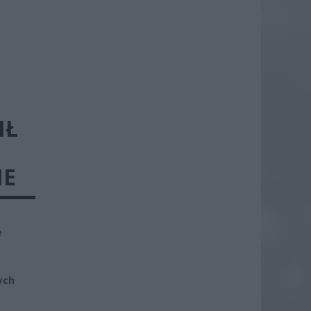
IŁ
IE
e
ych