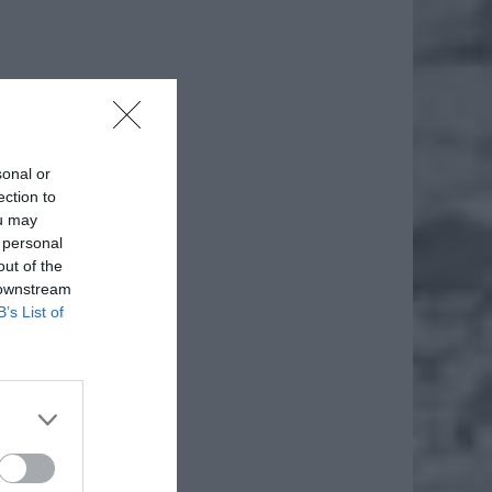
sonal or
ection to
ou may
 personal
out of the
 downstream
B’s List of
fała
w