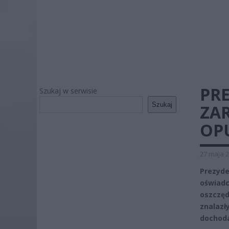
PR
Szukaj w serwisie
Szukaj
ZAR
OP
27 maja 2
Prezyde
oświadc
oszczęd
znalazł
dochod