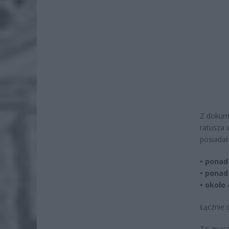
Z dokume
ratusza 
posiadał
• ponad 
• ponad 
• około 
Łącznie 
To znacz