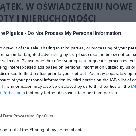
ĄTEK. W OŚWIADCZENIU NOWE
TY I NIERUCHOMOŚCI
w Pigułce -
Do Not Process My Personal Information
to opt-out of the sale, sharing to third parties, or processing of your per
formation for targeted advertising by us, please use the below opt-out s
r selection. Please note that after your opt-out request is processed y
eing interest-based ads based on personal information utilized by us or
ad
disclosed to third parties prior to your opt-out. You may separately opt-
losure of your personal information by third parties on the IAB’s list of
. This information may also be disclosed by us to third parties on the
IA
Participants
that may further disclose it to other third parties.
l Data Processing Opt Outs
owano najnowsze oświadczenie majątkowe prezydenta Warszawy Ra
skiego. Dokument pokazuje wyraźny wzrost oszczędności polityka 
o opt-out of the Sharing of my personal data.