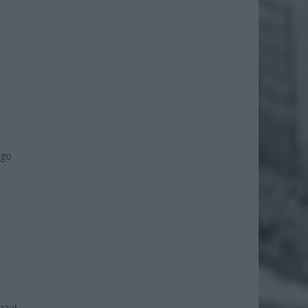
ego
azał