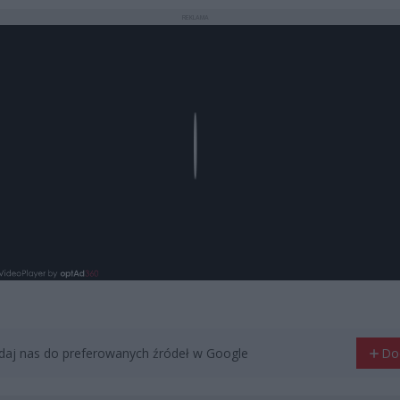
REKLAMA
Play
aj nas do preferowanych źródeł w Google
Do