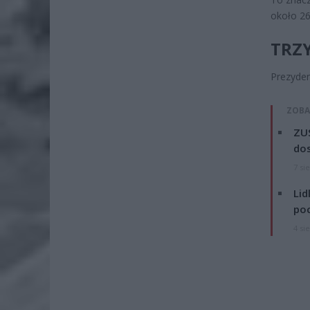
około 26
TRZY
Prezyden
ZOBA
ZUS
dos
7 si
Lid
po
4 si