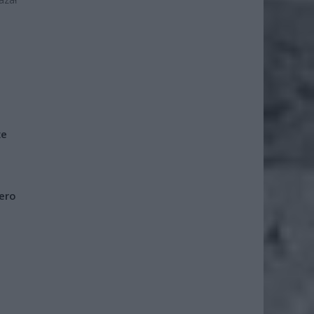
że
iero