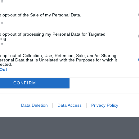
iu z poprzednim rokiem. W oświadczeniu znalazły się także informa
In
iach, działkach, zarobkach oraz posiadanym samochodzie.
o opt-out of the Sale of my Personal Data.
In
CZ RÓWNIEŻ:
et 3600 zł miesięcznie zamiast 800+. Nowa propozycja dla
to opt-out of processing my Personal Data for Targeted
ing.
ziców dzieci do 3. roku życia
In
erpnia 2026 19:29
o opt-out of Collection, Use, Retention, Sale, and/or Sharing
 podniesie próg 500 plus dla seniorów. Policzyliśmy, ile może
ersonal Data that Is Unrelated with the Purposes for which it
lected.
ieść wypłata przy emeryturze od 2200 do 2700 zł
Out
erpnia 2026 19:14
CONFIRM
CZĘDNOŚCI RAFAŁA TRZASKOWSKIEGO
OSŁY
Data Deletion
Data Access
Privacy Policy