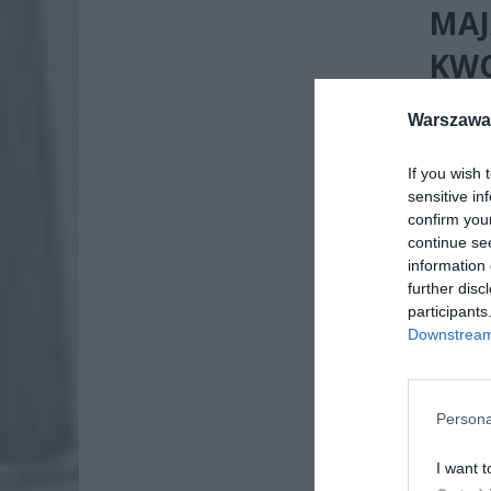
MAJ
KWO
Warszawa 
If you wish 
sensitive in
confirm you
continue se
information 
further disc
participants
Downstream 
Persona
Opublik
Trzaskow
I want t