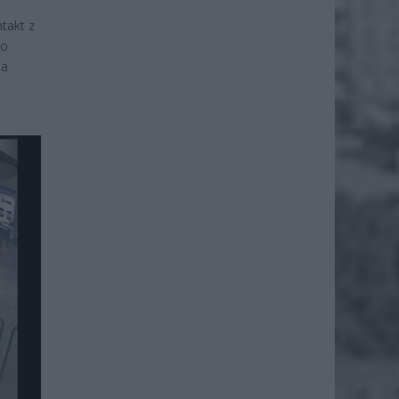
takt z
go
na