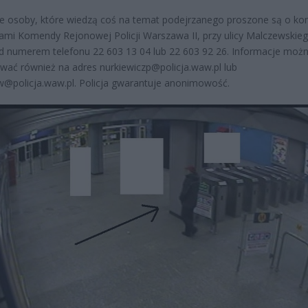
e osoby, które wiedzą coś na temat podejrzanego proszone są o kon
tami Komendy Rejonowej Policji Warszawa II, przy ulicy Malczewskie
d numerem telefonu 22 603 13 04 lub 22 603 92 26. Informacje moż
wać również na adres nurkiewiczp@policja.waw.pl lub
policja.waw.pl. Policja gwarantuje anonimowość.