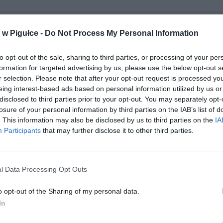
REKLAMA
w Pigułce -
Do Not Process My Personal Information
to opt-out of the sale, sharing to third parties, or processing of your per
formation for targeted advertising by us, please use the below opt-out s
r selection. Please note that after your opt-out request is processed y
eing interest-based ads based on personal information utilized by us or
Play
disclosed to third parties prior to your opt-out. You may separately opt-
losure of your personal information by third parties on the IAB’s list of
. This information may also be disclosed by us to third parties on the
IA
Participants
that may further disclose it to other third parties.
l Data Processing Opt Outs
o opt-out of the Sharing of my personal data.
aj nas do preferowanych źródeł w Google
Do
In