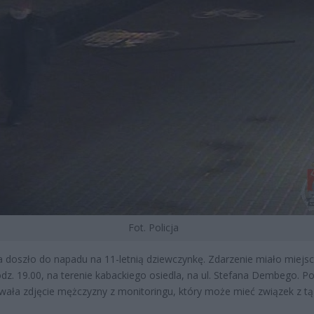
Fot. Policja
 doszło do napadu na 11-letnią dziewczynkę. Zdarzenie miało miejs
dz. 19.00, na terenie kabackiego osiedla, na ul. Stefana Dembego. Pol
wała zdjęcie mężczyzny z monitoringu, który może mieć związek z tą