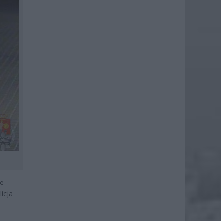
ce
icja