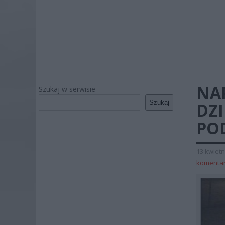
NAP
Szukaj w serwisie
Szukaj
DZ
PO
13 kwietn
komenta