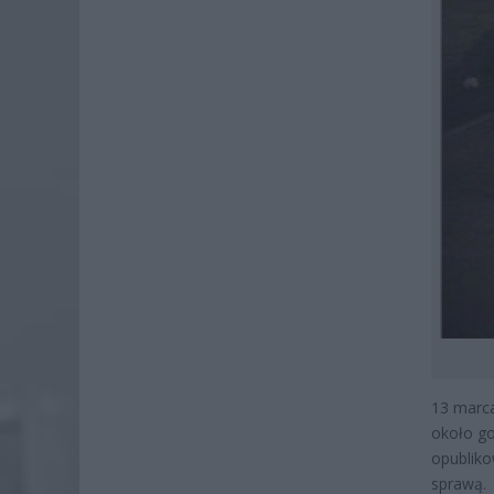
13 marca
około go
opubliko
sprawą.