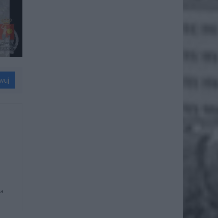
wuj
na