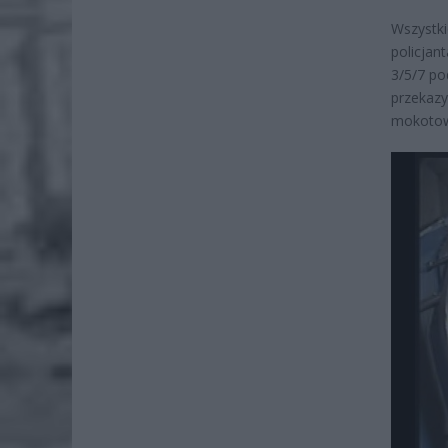
Wszystki
policjan
3/5/7 po
przekazy
mokotow@