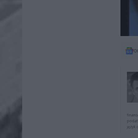
O
finans
podat
język 