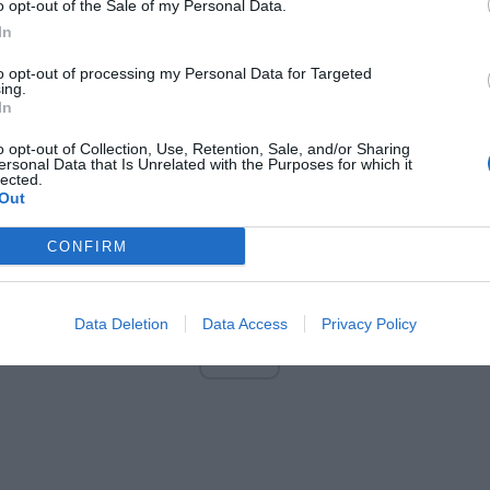
o opt-out of the Sale of my Personal Data.
any jest mężczyzna ma około 35-45 lat, wzrost około 170 cm, o oty
In
ciała. W dniu zdarzenia ubrany był w ciemną kurtkę z kapturem z bia
na wysokości klatki piersiowej i z cienkim białym paskiem z tyłu, cią
to opt-out of processing my Personal Data for Targeted
ing.
oczątku rękawa, poprzez plecy na wysokości łopatek do końca drugi
In
Mężczyzna miał na głowie czerwoną czapkę z daszkiem. Po wyjściu 
czarną kominiarkę.
o opt-out of Collection, Use, Retention, Sale, and/or Sharing
ersonal Data that Is Unrelated with the Purposes for which it
lected.
Out
CONFIRM
Data Deletion
Data Access
Privacy Policy
ad