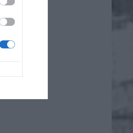
łej
łym
gnącym
ego
z metra