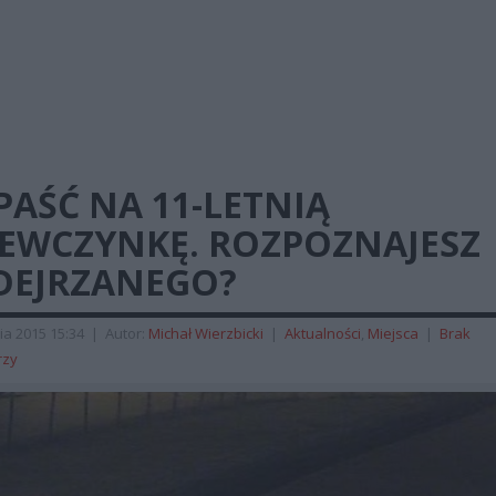
AŚĆ NA 11-LETNIĄ
IEWCZYNKĘ. ROZPOZNAJESZ
DEJRZANEGO?
ia 2015 15:34
|
Autor:
Michał Wierzbicki
|
Aktualności
,
Miejsca
|
Brak
rzy