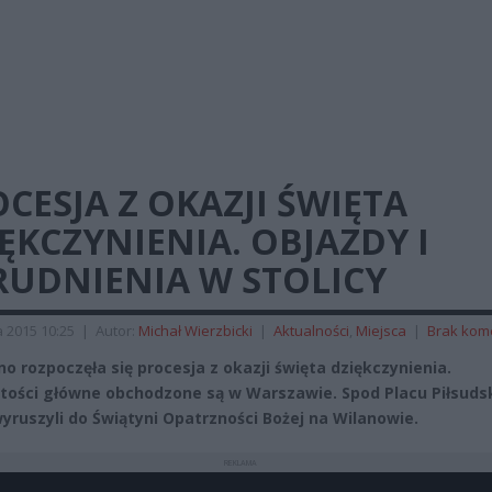
CESJA Z OKAZJI ŚWIĘTA
ĘKCZYNIENIA. OBJAZDY I
RUDNIENIA W STOLICY
 2015 10:25
|
Autor:
Michał Wierzbicki
|
Aktualności
,
Miejsca
|
Brak kom
o rozpoczęła się procesja z okazji święta dziękczynienia.
tości główne obchodzone są w Warszawie. Spod Placu Piłsuds
wyruszyli do Świątyni Opatrzności Bożej na Wilanowie.
REKLAMA