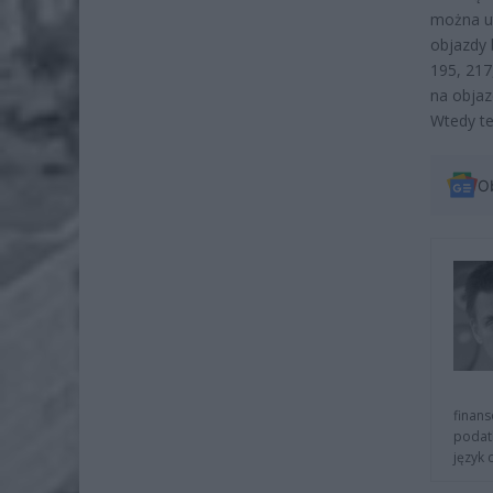
można ut
objazdy 
195, 217
na objaz
Wtedy te
O
finans
podat
język 