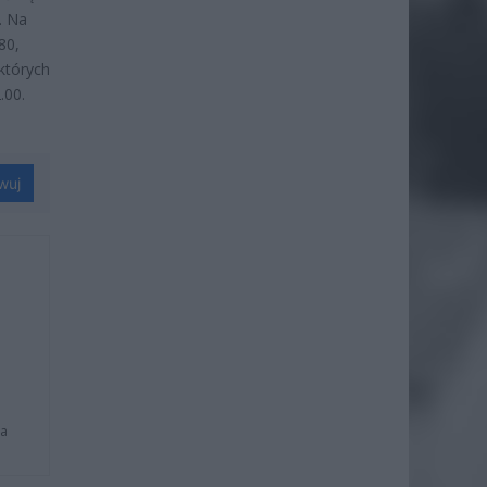
. Na
80,
których
.00.
wuj
na