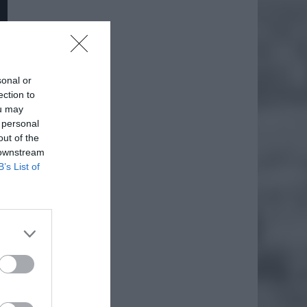
sonal or
ection to
ou may
 personal
out of the
 downstream
B’s List of
daj