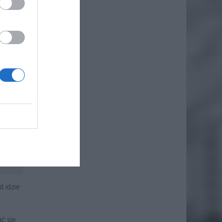
 idzie
ć się