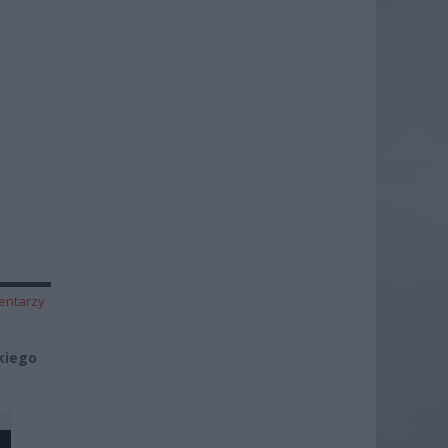
entarzy
kiego