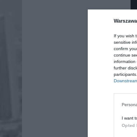
Warszawa 
If you wish 
sensitive in
confirm you
continue se
information 
further disc
participants
Downstream 
Persona
Dod
I want t
Opted 