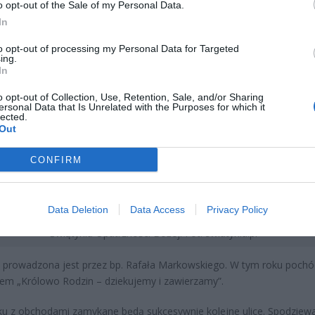
o opt-out of the Sale of my Personal Data.
In
to opt-out of processing my Personal Data for Targeted
ing.
In
o opt-out of Collection, Use, Retention, Sale, and/or Sharing
ersonal Data that Is Unrelated with the Purposes for which it
lected.
Out
CONFIRM
Data Deletion
Data Access
Privacy Policy
Świątynia Opatrzności Bożej. Fot. swiatynia.pl
 prowadzona jest przez bp. Rafała Markowskiego. W tym roku pochód
em „Królowo Rodzin – dziekujemy i zawierzamy”.
u z obchodami zamykane będą sukcesywnie kolejne ulice. Spodziewa