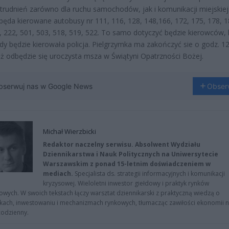
rudnień zarówno dla ruchu samochodów, jak i komunikacji miejskiej
będa kierowane autobusy nr 111, 116, 128, 148,166, 172, 175, 178, 1
, 222, 501, 503, 518, 519, 522. To samo dotyczyć będzie kierowców, 
dy będzie kierowała policja. Pielgrzymka ma zakończyć sie o godz. 12
ż odbędzie się uroczysta msza w Świątyni Opatrzności Bożej.
bserwuj nas w Google News
Obser
Michał Wierzbicki
Redaktor naczelny serwisu. Absolwent Wydziału
Dziennikarstwa i Nauk Politycznych na Uniwersytecie
Warszawskim z ponad 15-letnim doświadczeniem w
mediach.
Specjalista ds. strategii informacyjnych i komunikacji
kryzysowej. Wieloletni inwestor giełdowy i praktyk rynków
owych. W swoich tekstach łączy warsztat dziennikarski z praktyczną wiedzą o
kach, inwestowaniu i mechanizmach rynkowych, tłumacząc zawiłości ekonomii 
codzienny.