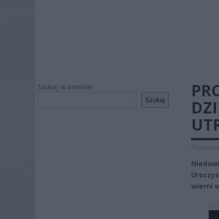
PRO
Szukaj w serwisie
Szukaj
DZI
UT
7 czerwca
Niedawn
Uroczys
wierni 