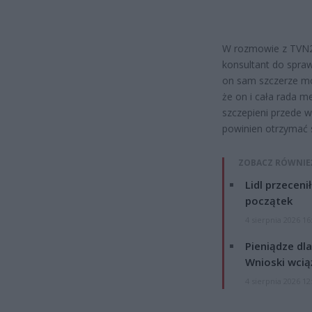
W rozmowie z TVN2
konsultant do spraw
on sam szczerze mó
że on i cała rada m
szczepieni przede w
powinien otrzymać 
ZOBACZ RÓWNIE
Lidl przeceni
początek
4 sierpnia 2026 16
Pieniądze dla
Wnioski wcią
4 sierpnia 2026 12