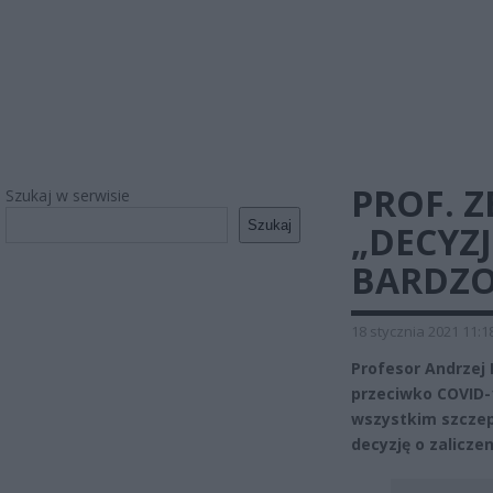
PROF. 
Szukaj w serwisie
Szukaj
„DECYZ
BARDZO
18 stycznia 2021 11:1
Profesor Andrzej 
przeciwko COVID-
wszystkim szczep
decyzję o zalicze