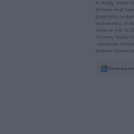
W ubiegły piątek ru
dni będą mogli zapi
grupie poza osobami
wychowawcy, a takż
żołnierze m.in. Sił 
Pożarnej, Służby Oc
członkowie ochotni
działania ratownicze
Obserwuj na