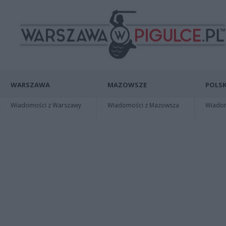
WARSZAWA
MAZOWSZE
POLSK
Wiadomości z Warszawy
Wiadomości z Mazowsza
Wiadomo