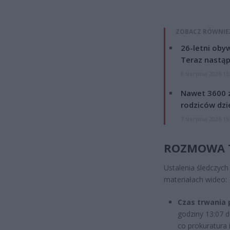
ZOBACZ RÓWNIE
26-letni obyw
Teraz nastąp
8 sierpnia 2026 15
Nawet 3600 z
rodziców dzie
7 sierpnia 2026 19
ROZMOWA T
Ustalenia śledczych 
materiałach wideo:
Czas trwania 
godziny 13:07 d
co prokuratura 