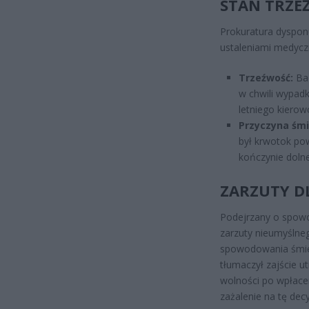
STAN TRZEŹ
Prokuratura dyspon
ustaleniami medycz
Trzeźwość:
Bad
w chwili wypad
letniego kierow
Przyczyna śmi
był krwotok po
kończynie dolne
ZARZUTY D
Podejrzany o spowo
zarzuty nieumyślne
spowodowania śmier
tłumaczył zajście u
wolności po wpłace
zażalenie na tę dec