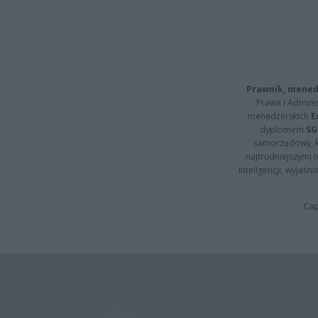
Prawnik, menedż
Prawa i Adminis
menedżerskich
E
dyplomem
SG
samorządowy, kt
najtrudniejszymi t
inteligencji, wyjaś
Cap