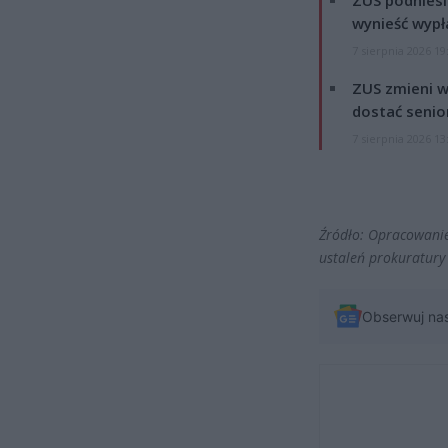
wynieść wypł
7 sierpnia 2026 19
ZUS zmieni w
dostać senio
7 sierpnia 2026 13
Źródło: Opracowanie
ustaleń prokuratury
Obserwuj na