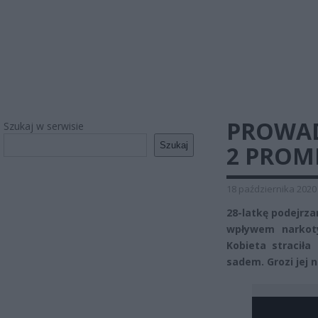
PROWAD
Szukaj w serwisie
Szukaj
2 PROM
18 października 2020
28-latkę podejrz
wpływem narkoty
Kobieta stracił
sadem. Grozi jej n