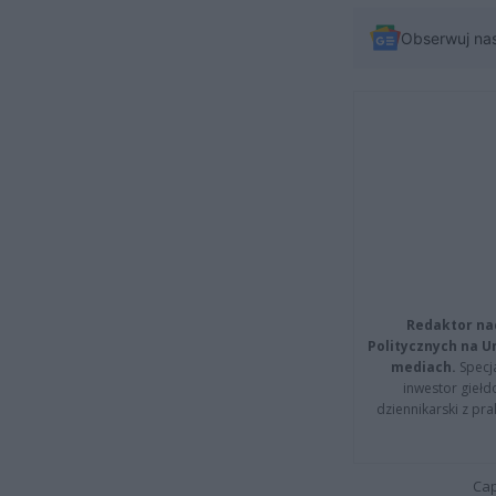
Obserwuj na
Redaktor na
Politycznych na 
mediach.
Specja
inwestor giełd
dziennikarski z pr
Cap