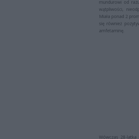
mundurowi od razu
wątpliwości, nieod
Miała ponad 2 prom
się również pozyty
amfetaminę.
Wówczas 28-latka z