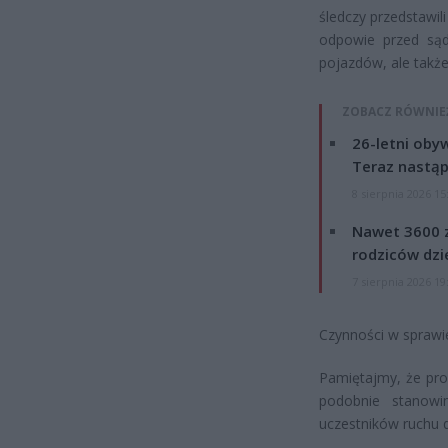
śledczy przedstawil
odpowie przed sąd
pojazdów, ale takż
ZOBACZ RÓWNIE
26-letni obyw
Teraz nastąp
8 sierpnia 2026 15
Nawet 3600 z
rodziców dzie
7 sierpnia 2026 19
Czynności w sprawi
Pamiętajmy, że pro
podobnie stanowi
uczestników ruchu