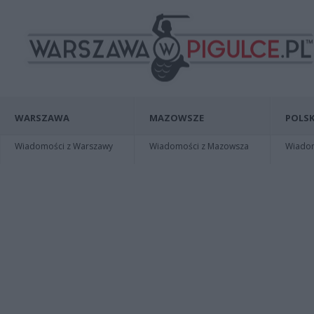
WARSZAWA
MAZOWSZE
POLSK
Wiadomości z Warszawy
Wiadomości z Mazowsza
Wiadomo