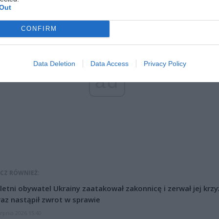
Out
CONFIRM
Data Deletion
Data Access
Privacy Policy
ad
CZ RÓWNIEŻ:
letni obywatel Ukrainy zaatakował zakonnicę i zerwał jej krzy
az nastąpił zwrot w sprawie
erpnia 2026 15:40