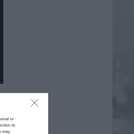
daj
sonal or
ection to
ou may