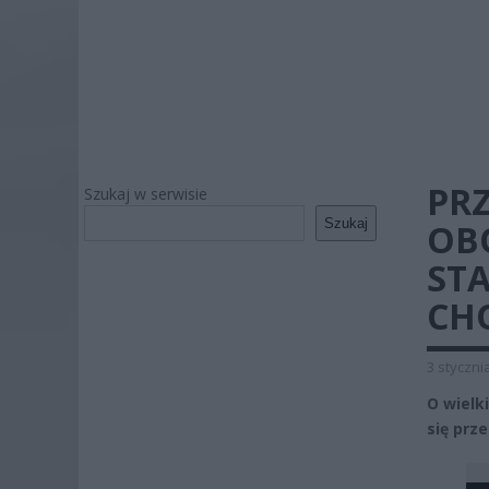
PR
Szukaj w serwisie
Szukaj
OBO
ST
CH
3 styczni
O wielk
się prz