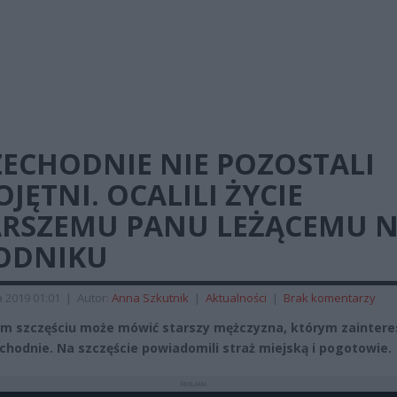
ZECHODNIE NIE POZOSTALI
JĘTNI. OCALILI ŻYCIE
ARSZEMU PANU LEŻĄCEMU 
ODNIKU
a 2019 01:01
|
Autor:
Anna Szkutnik
|
Aktualności
|
Brak komentarzy
im szczęściu może mówić starszy mężczyzna, którym zaintere
echodnie. Na szczęście powiadomili straż miejską i pogotowie.
REKLAMA