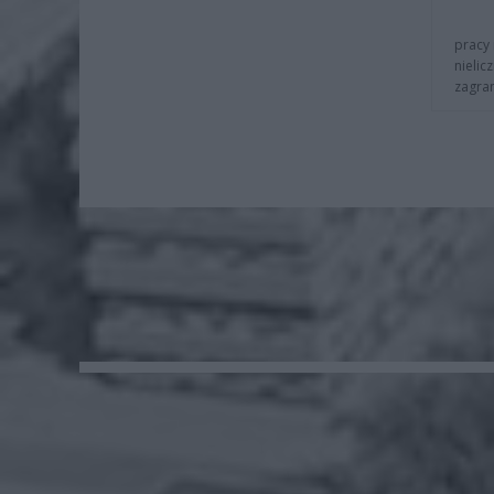
pracy 
nielic
zagra