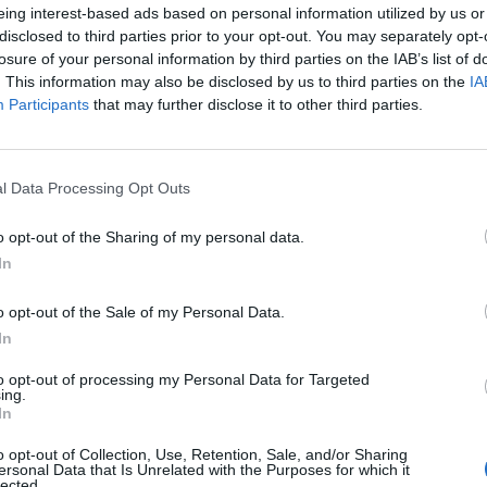
eing interest-based ads based on personal information utilized by us or
disclosed to third parties prior to your opt-out. You may separately opt-
losure of your personal information by third parties on the IAB’s list of
. This information may also be disclosed by us to third parties on the
IA
Participants
that may further disclose it to other third parties.
l Data Processing Opt Outs
o opt-out of the Sharing of my personal data.
In
o opt-out of the Sale of my Personal Data.
In
Fot. Straż Miejska m. St. Warszawy
to opt-out of processing my Personal Data for Targeted
ing.
In
ia około 11:07 straż miejska otrzymała zgłoszenie dotyczące człowie
 na chodniku przy ul. Olbrachta. Patrol z IV Oddziału Terenowego Str
o opt-out of Collection, Use, Retention, Sale, and/or Sharing
j w Warszawie natychmiast udał się na miejsce.
ersonal Data that Is Unrelated with the Purposes for which it
lected.