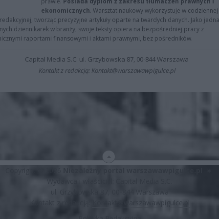
prawie.
Posiada dyplom z zakresu tłumaczeń prawnych i
ekonomicznych
. Warsztat naukowy wykorzystuje w codziennej
redakcyjnej, tworząc precyzyjne artykuły oparte na twardych danych. Jako jedna
znych dziennikarek w branży, swoje teksty opiera na bezpośredniej pracy z
nicznymi raportami finansowymi i aktami prawnymi, bez pośredników.
Capital Media S.C. ul. Grzybowska 87, 00-844 Warszawa
Kontakt z redakcją: Kontakt@warszawawpigulce.pl
Copyright © 2026
Niezależny portal warszawawpigulce.pl
∗
Wydawca i właściciel: Capital Media S.C.
ul. Grzybowska 87, 00-844 Warszawa
Kontakt z redakcją:
Kontakt@warszawawpigulce.pl
Polityka Redakcyjna