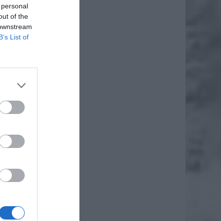
 personal
out of the
 downstream
B’s List of
ka
aży