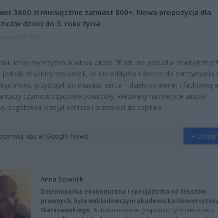
et 3600 zł miesięcznie zamiast 800+. Nowa propozycja dla
ziców dzieci do 3. roku życia
erpnia 2026 19:29
iku leżał mężczyzna w wieku około 70 lat, nie posiadał zewnętrznyc
 jednak strażnicy stwierdzili, że nie oddycha i doszło do zatrzymania a
atychmiast przystąpili do masażu serca – dzięki sprawnej i fachowej a
ariuszy czynności życiowe powróciły. Wezwany na miejsce zespół
y pogotowia przejął seniora i przewiózł do szpitala.
bserwuj nas w Google News
Obser
Anna Szkutnik
Dziennikarka ekonomiczna i specjalistka od tekstów
prawnych, była wykładowczyni akademicka Uniwersytet
Warszawskiego.
Autorka newsów gospodarczych i tekstów o