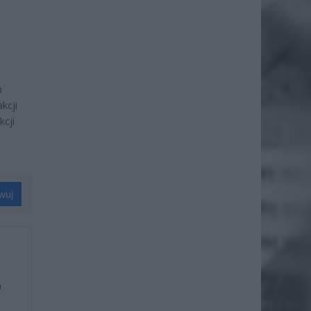
h
kcji
kcji
wuj
u