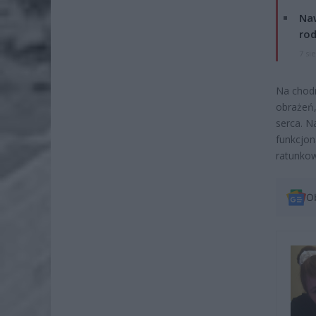
Naw
rod
7 si
Na chodn
obrażeń,
serca. N
funkcjon
ratunkow
O