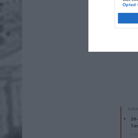
Opted 
ZOBA
26-
Ter
8 si