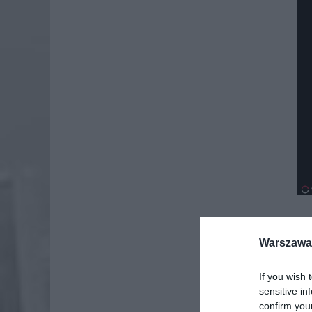
Warszawa 
Dod
If you wish 
sensitive in
confirm you