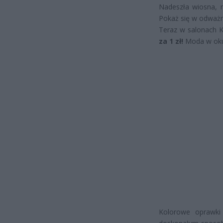
Nadeszła wiosna, n
Pokaż się w odważn
Teraz w salonach
za 1 zł!
Moda w oku
Kolorowe oprawki