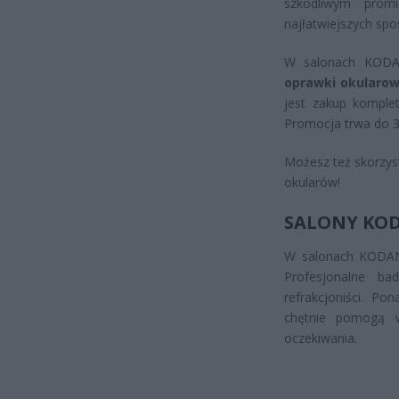
szkodliwym promi
najłatwiejszych sp
W salonach KODAN
oprawki okularow
jest zakup komple
Promocja trwa do 3
Możesz też skorzys
okularów!
SALONY KO
W salonach KODANO
Profesjonalne ba
refrakcjoniści. Po
chętnie pomogą w
oczekiwania.