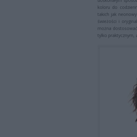
doskonałym sposob
koloru do codzienn
takich jak neonowy
świeżości i orygin
można dostosować o
tylko praktycznym,