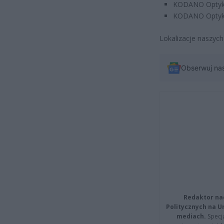
KODANO Optyk
KODANO Optyk
Lokalizacje naszyc
Obserwuj na
Redaktor na
Politycznych na 
mediach.
Specja