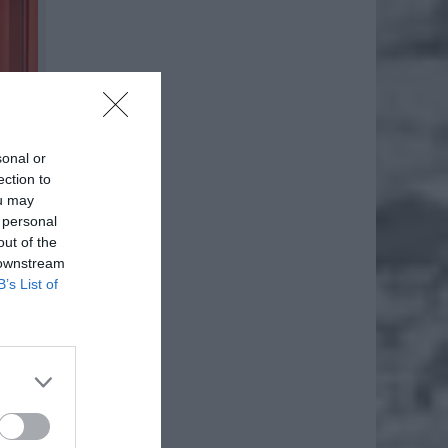
sonal or
ection to
ou may
 personal
out of the
 downstream
B’s List of