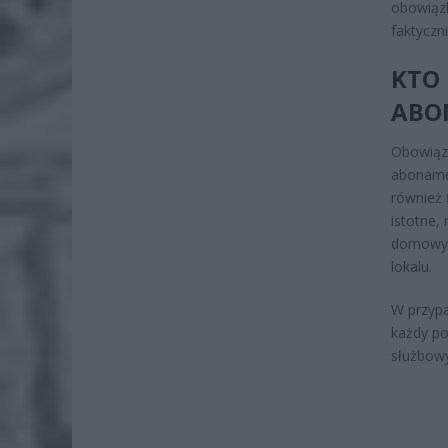
obowiązk
faktyczn
KTO
ABO
Obowiąze
aboname
również 
istotne,
domowym 
lokalu.
W przypa
każdy po
służbowy