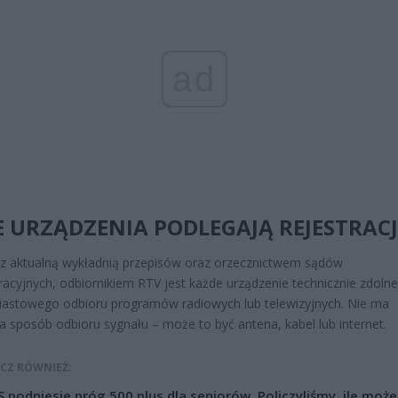
ad
E URZĄDZENIA PODLEGAJĄ REJESTRACJ
z aktualną wykładnią przepisów oraz orzecznictwem sądów
racyjnych, odbiornikiem RTV jest każde urządzenie technicznie zdoln
astowego odbioru programów radiowych lub telewizyjnych. Nie ma
a sposób odbioru sygnału – może to być antena, kabel lub internet.
CZ RÓWNIEŻ:
 podniesie próg 500 plus dla seniorów. Policzyliśmy, ile może