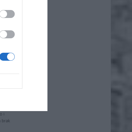
KU.
o i
a brak