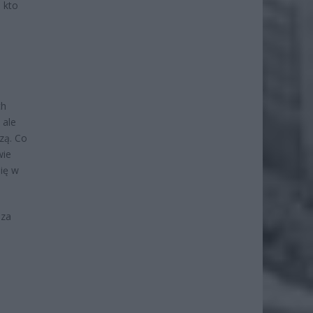
 kto
ch
 ale
zą. Co
wie
się w
 za