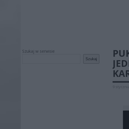
PUK
Szukaj w serwisie
Szukaj
JED
KAR
9 styczni