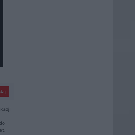
daj
kazji
 do
et.