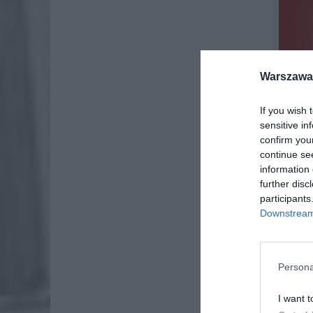
Warszawa 
If you wish 
sensitive in
confirm you
continue se
information 
further disc
participants
Downstream 
Persona
I want t