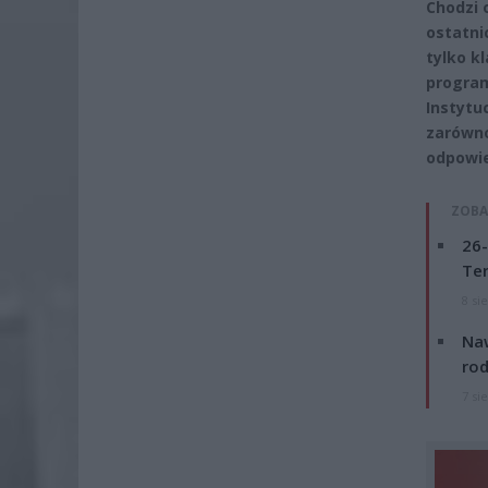
Chodzi 
ostatni
tylko k
program
Instytu
zarówno
odpowie
ZOBA
26-
Ter
8 si
Naw
rod
7 si