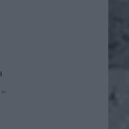
I
e do