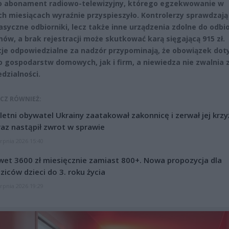
o abonament radiowo-telewizyjny, którego egzekwowanie w
ch miesiącach wyraźnie przyspieszyło. Kontrolerzy sprawdzają
lasyczne odbiorniki, lecz także inne urządzenia zdolne do odbi
ów, a brak rejestracji może skutkować karą sięgającą 915 zł.
cje odpowiedzialne za nadzór przypominają, że obowiązek dot
 gospodarstw domowych, jak i firm, a niewiedza nie zwalnia 
dzialności.
CZ RÓWNIEŻ:
letni obywatel Ukrainy zaatakował zakonnicę i zerwał jej krzy
az nastąpił zwrot w sprawie
erpnia 2026 15:40
et 3600 zł miesięcznie zamiast 800+. Nowa propozycja dla
ziców dzieci do 3. roku życia
erpnia 2026 19:29