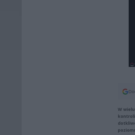
Dod
W wielu
kontrol
dotkliw
poziomu