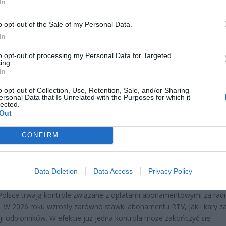
In
TROLE ABONAMENTU RTV W 2026 RO
 SIĘGAJĄ 915 ZŁ
o opt-out of the Sale of my Personal Data.
In
to opt-out of processing my Personal Data for Targeted
ing.
In
o opt-out of Collection, Use, Retention, Sale, and/or Sharing
ersonal Data that Is Unrelated with the Purposes for which it
lected.
ad
Out
CONFIRM
Data Deletion
Data Access
Privacy Policy
Polsce trwają kontrole związane z opłatami abonamentowymi za radi
ę. W 2026 roku wzrosły zarówno stawki abonamentu RTV, jak i kary z
cji odbiorników. W efekcie już jedna kontrola może zakończyć się