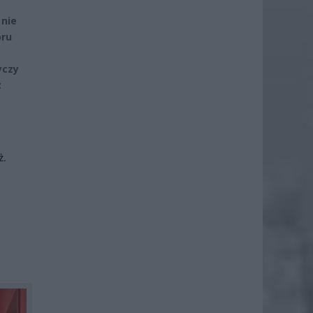
 nie
oru
yczy
z
ż.