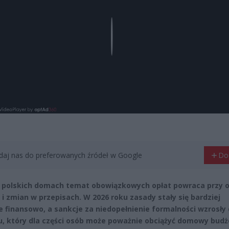
Play
aj nas do preferowanych źródeł w Google
Do
 polskich domach temat obowiązkowych opłat powraca przy o
i i zmian w przepisach. W 2026 roku zasady stały się bardziej
e finansowo, a sankcje za niedopełnienie formalności wzrosły
, który dla części osób może poważnie obciążyć domowy budż