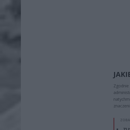
JAKI
Zgodnie 
administ
natychmi
znaczeni
ZOBA
ZUS