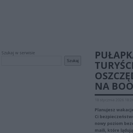
PUŁAPKA
Szukaj w serwisie
Szukaj
TURYŚC
OSZCZĘ
NA BOO
18 stycznia 2026 18:2
Planujesz wakacje
Ci bezpieczeństwo
nowy poziom bezc
maili, które lądu