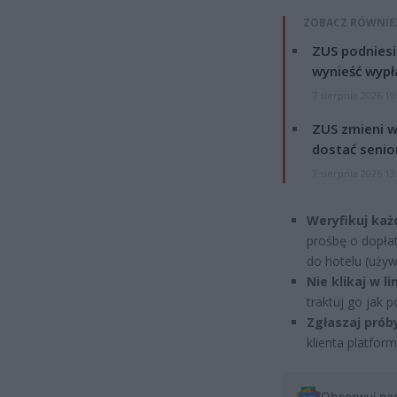
ZOBACZ RÓWNIE
ZUS podniesie
wynieść wypł
7 sierpnia 2026 19
ZUS zmieni w
dostać senio
7 sierpnia 2026 13
Weryfikuj każ
prośbę o dopłat
do hotelu (używ
Nie klikaj w lin
traktuj go jak 
Zgłaszaj prób
klienta platfor
Obserwuj na