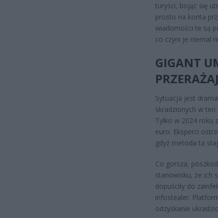
turyści, bojąc się u
prosto na konta prz
wiadomości te są p
co czyni je niemal
GIGANT UM
PRZERAŻA
Sytuacja jest drama
skradzionych w ten
Tylko w 2024 roku z
euro. Eksperci ostr
gdyż metoda ta staj
Co gorsza, poszkod
stanowisku, że ich s
dopuściły do zain
infostealer. Platfo
odzyskanie ukradzio