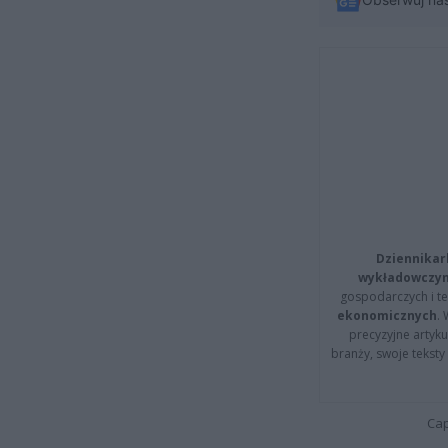
Dziennikar
wykładowczyn
gospodarczych i t
ekonomicznych
.
precyzyjne artyku
branży, swoje tekst
Cap