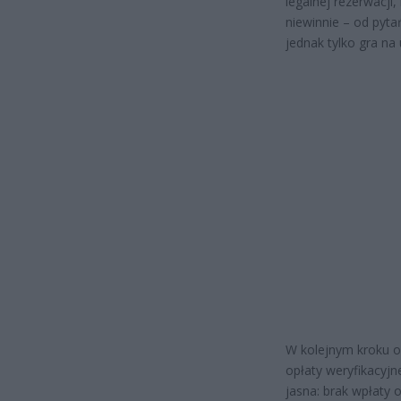
legalnej rezerwacji,
niewinnie – od pyta
jednak tylko gra na 
W kolejnym kroku o
opłaty weryfikacyjn
jasna: brak wpłaty