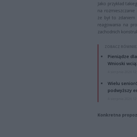
Jako przykład taki
na rozmieszczanie r
że był to zdaniem
reagowania na pro
zachodnich konstruk
ZOBACZ RÓWNIE
Pieniądze dla
Wnioski wcią
4 sierpnia 2026 12
Wielu senior
podwyższy e
4 sierpnia 2026 12
Konkretna propoz