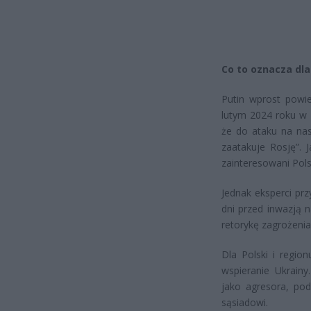
Co to oznacza dla
Putin wprost powie
lutym 2024 roku w 
że do ataku na nas
zaatakuje Rosję”. 
zainteresowani Pols
Jednak eksperci pr
dni przed inwazją 
retorykę zagrożenia
Dla Polski i regio
wspieranie Ukrain
jako agresora, po
sąsiadowi.