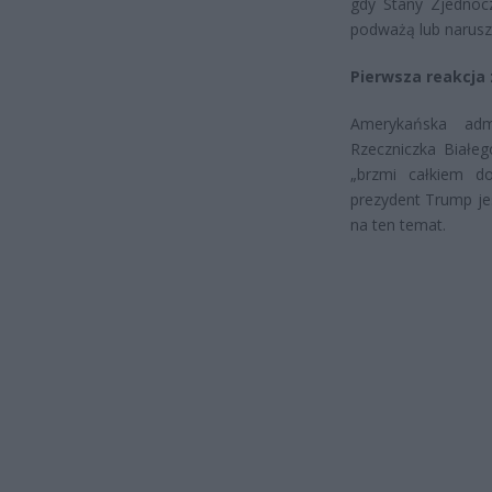
gdy Stany Zjednoc
podważą lub narusz
Pierwsza reakcja
Amerykańska admi
Rzeczniczka Białeg
„brzmi całkiem do
prezydent Trump jes
na ten temat.