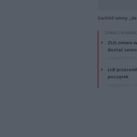
Zachód winny „d
ZOBACZ RÓWNIE
ZUS zmieni w
dostać senio
7 sierpnia 2026 13
Lidl przeceni
początek
4 sierpnia 2026 16