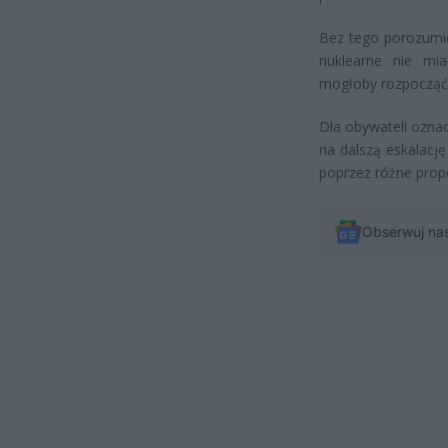
Bez tego porozumien
nuklearne nie mi
mogłoby rozpocząć 
Dla obywateli oznac
na dalszą eskalację
poprzez różne propo
Obserwuj na