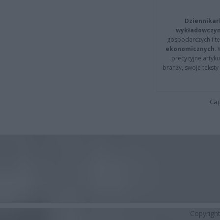
Dziennikar
wykładowczyn
gospodarczych i t
ekonomicznych
.
precyzyjne artyku
branży, swoje tekst
Cap
Copyrigh