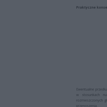
Praktyczne kons
Ewentualne przedłu
w stosunkach nuk
rozmieszczonych gł
przenoszenia.