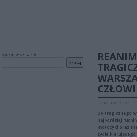
REANIM
Szukaj w serwisie
Szukaj
TRAGIC
WARSZA
CZŁOWI
29 maja 2026 10:51
|
Do tragicznego w
najbardziej ruchl
motocykl oraz sa
życie kierującego