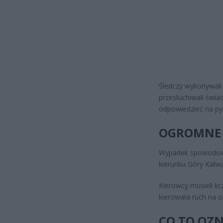
Śledczy wykonywali 
przesłuchiwali świa
odpowiedzieć na py
OGROMNE 
Wypadek spowodowa
kierunku Góry Kalwa
Kierowcy musieli lic
kierowała ruch na o
CO TO OZ