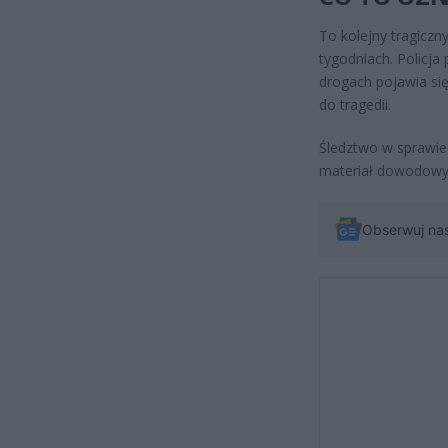
To kolejny tragicz
tygodniach. Policj
drogach pojawia si
do tragedii.
Śledztwo w sprawie
materiał dowodowy, 
Obserwuj na