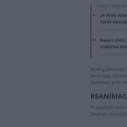
ZOBACZ RÓWNIE
26-letni obyw
Teraz nastąp
8 sierpnia 2026 15
Nawet 3600 z
rodziców dzie
7 sierpnia 2026 19
Według pierwszych 
marki Opel. Okolicz
wyjaśniane przez śl
REANIMAC
Po przybyciu służb
młodego motocyklist