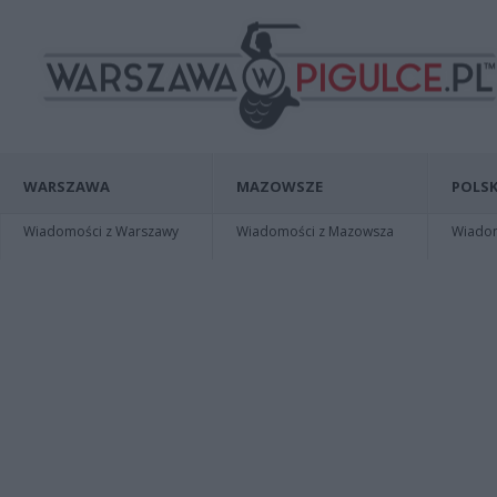
WARSZAWA
MAZOWSZE
POLSK
Wiadomości z Warszawy
Wiadomości z Mazowsza
Wiadomo