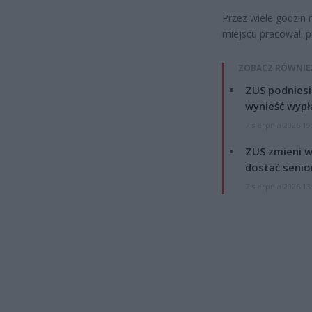
Przez wiele godzin 
miejscu pracowali po
ZOBACZ RÓWNIE
ZUS podniesie
wynieść wypł
7 sierpnia 2026 19
ZUS zmieni w
dostać senio
7 sierpnia 2026 13