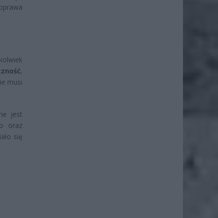
poprawa
kolwiek
czność
,
nie musi
ne jest
wo oraz
ało się