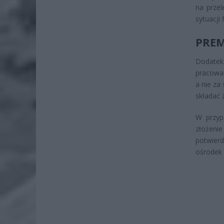
na prze
sytuacji 
PREM
Dodatek 
pracował
a nie za
składać 
W przyp
złożeni
potwierd
ośrodek 