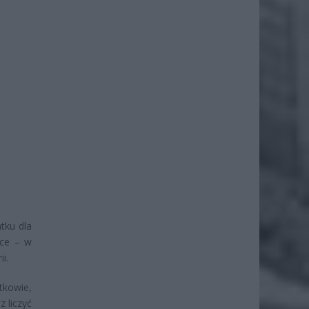
tku dla
yce – w
i.
atkowie,
 liczyć