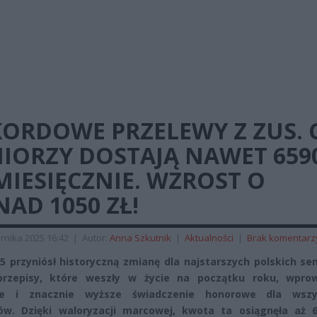
ORDOWE PRZELEWY Z ZUS. 
NIORZY DOSTAJĄ NAWET 659
MIESIĘCZNIE. WZROST O
AD 1050 ZŁ!
rnika 2025 16:42
|
Autor:
Anna Szkutnik
|
Aktualności
|
Brak komentarz
5 przyniósł historyczną zmianę dla najstarszych polskich se
rzepisy, które weszły w życie na początku roku, wprow
ite i znacznie wyższe świadczenie honorowe dla wszy
ów. Dzięki waloryzacji marcowej, kwota ta osiągnęła aż 6