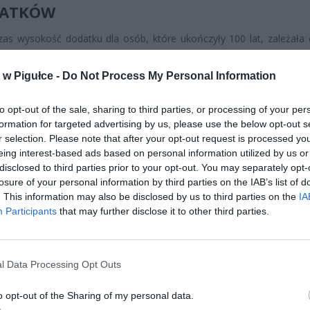
LATKÓW
as wysokość dodatku dla osób, które ukończyły 100 lat, zależała 
azowej obowiązującej w roku urodzin beneficjenta. W praktyce oz
eniorzy z różnych roczników otrzymywali różne kwoty – jedni dostawal
w Pigułce -
Do Not Process My Personal Information
ys. zł, inni nawet ponad 6 tys. zł. Nowa regulacja to zmieniła.
to opt-out of the sale, sharing to third parties, or processing of your per
formation for targeted advertising by us, please use the below opt-out s
r selection. Please note that after your opt-out request is processed y
eing interest-based ads based on personal information utilized by us or
disclosed to third parties prior to your opt-out. You may separately opt-
losure of your personal information by third parties on the IAB’s list of
. This information may also be disclosed by us to third parties on the
IA
ad
Participants
that may further disclose it to other third parties.
l Data Processing Opt Outs
o opt-out of the Sharing of my personal data.