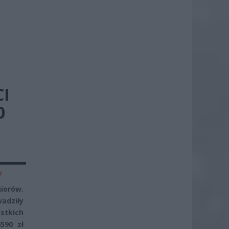
CI
0
y
niorów.
adziły
stkich
590 zł