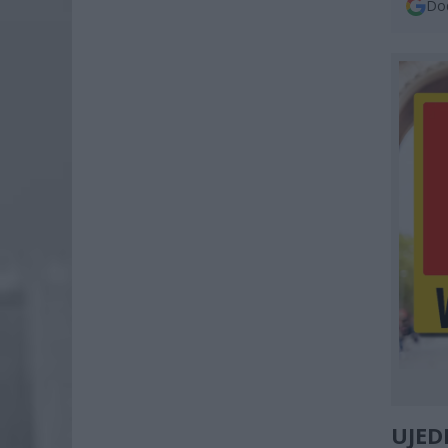
Dod
UJED