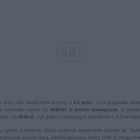
ad
 2025 roku świadczenia wzrosły o
5,5 proc.
, co w przypadku doda
ów oznaczało wzrost do
6589,67 zł brutto miesięcznie
. W prakt
eniu – to
6590 zł
, czyli jeden z najwyższych transferów z ZUS w histori
j zyskali ci seniorzy, którzy pobierali świadczenie od kilku lat. Stul
trzymywali jeszcze starą, niewaloryzowaną kwotę 5540 zł, mogą teraz