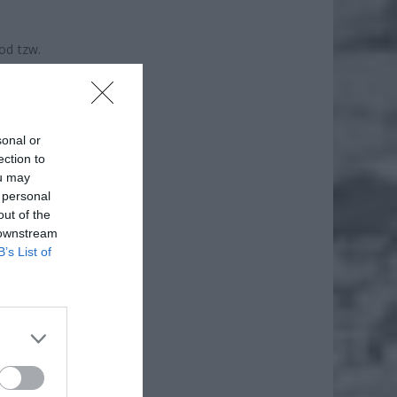
od tzw.
naczało
i nieco
sonal or
ection to
ou may
 personal
out of the
 downstream
B’s List of