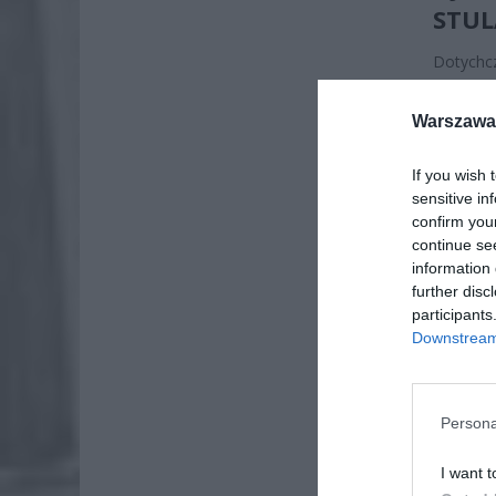
STU
Dotychcz
kwoty b
to, że s
Warszawa 
ponad 5 t
If you wish 
sensitive in
confirm you
continue se
information 
further disc
participants
Downstream 
Persona
I want t