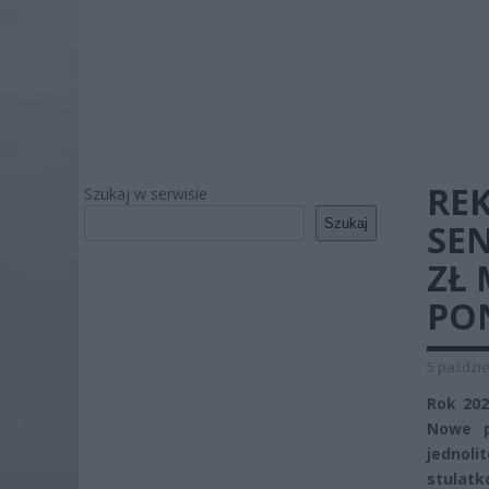
REK
Szukaj w serwisie
Szukaj
SE
ZŁ 
PON
5 paździe
Rok 202
Nowe p
jednol
stulatk