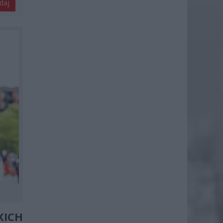
daj
KICH