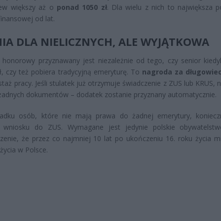
lew większy aż o
ponad 1050 zł
. Dla wielu z nich to największa 
finansowej od lat.
IA DLA NIELICZNYCH, ALE WYJĄTKOWA
honorowy przyznawany jest niezależnie od tego, czy senior kiedy
, czy też pobiera tradycyjną emeryturę. To
nagroda za długowie
 staż pracy. Jeśli stulatek już otrzymuje świadczenie z ZUS lub KRUS, 
żadnych dokumentów – dodatek zostanie przyznany automatycznie.
adku osób, które nie mają prawa do żadnej emerytury, koniecz
e wniosku do ZUS. Wymagane jest jedynie polskie obywatelst
zenie, że przez co najmniej 10 lat po ukończeniu 16. roku życia mi
życia w Polsce.