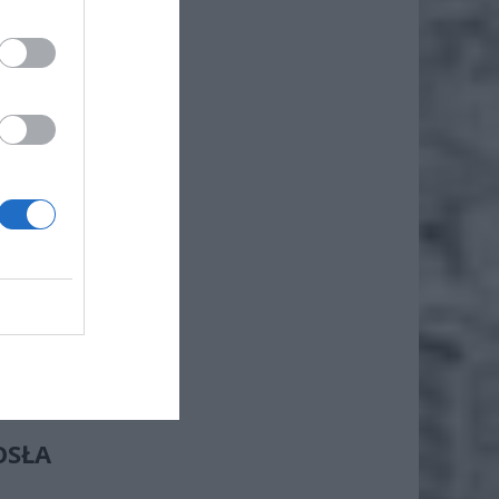
że
iero
ne dla
wodawca
rdowych
osnącymi
SŁA