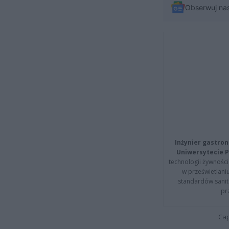
Obserwuj na
Inżynier gastron
Uniwersytecie P
technologii żywności 
w prześwietlani
standardów sanita
pr
Cap