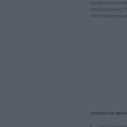
Opłaty można zmniej
seniorzy powyżej 75
niskimi świadczenia
Ostatni rok abon
ZOBACZ RÓWNIE