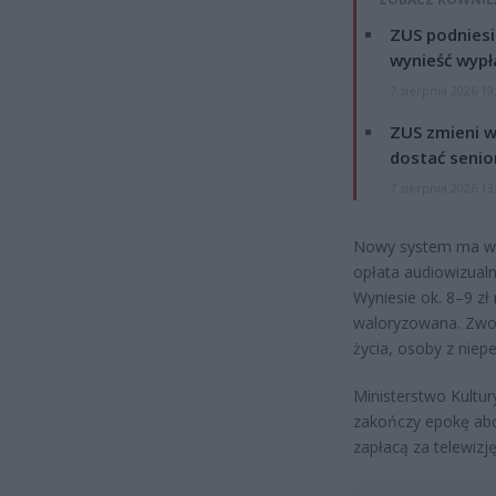
ZUS podniesie
wynieść wypł
7 sierpnia 2026 19
ZUS zmieni w
dostać senio
7 sierpnia 2026 13
Nowy system ma wej
opłata audiowizual
Wyniesie ok. 8–9 zł 
waloryzowana. Zwol
życia, osoby z niep
Ministerstwo Kultu
zakończy epokę abo
zapłacą za telewizję