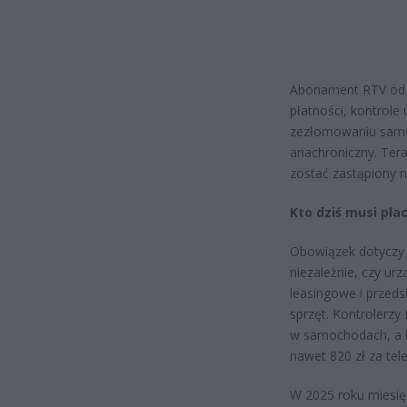
Abonament RTV od l
płatności, kontrole
zezłomowaniu samo
anachroniczny. Ter
zostać zastąpiony 
Kto dziś musi pł
Obowiązek dotyczy 
niezależnie, czy ur
leasingowe i przed
sprzęt. Kontrolerzy
w samochodach, a br
nawet 820 zł za tel
W 2025 roku miesięc