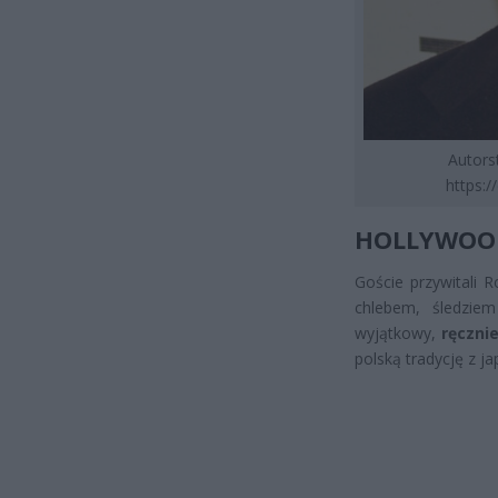
Autors
https:
HOLLYWOO
Goście przywitali 
chlebem, śledziem
wyjątkowy,
ręczni
polską tradycję z j