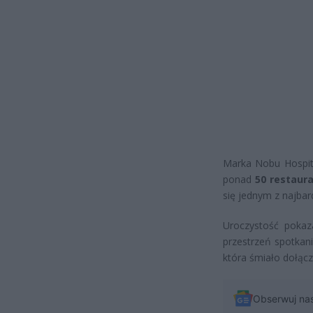
Marka Nobu Hospita
ponad
50 restaura
się jednym z najba
Uroczystość pokaz
przestrzeń spotkan
która śmiało dołącz
Obserwuj na