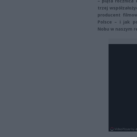
– piąta rocznica
trzej współzałoży
producent filmow
Polsce – i jak p
Nobu w naszym re