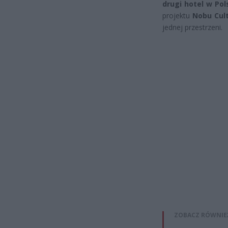
drugi hotel w Po
projektu
Nobu Cult
jednej przestrzeni.
ZOBACZ RÓWNIE