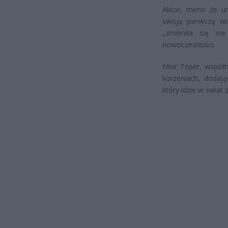
Aktor, mimo że un
swoją pierwszą wi
„zmieniła się n
nowoczesności.
Meir Teper, współt
korzeniach, dodaj
który idzie w świat