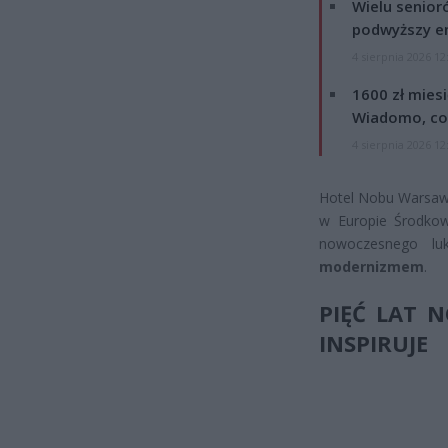
Wielu senior
podwyższy e
4 sierpnia 2026 12
1600 zł mies
Wiadomo, co
4 sierpnia 2026 12
Hotel Nobu Warsaw, 
w Europie Środkow
nowoczesnego lu
modernizmem
.
PIĘĆ LAT 
INSPIRUJE