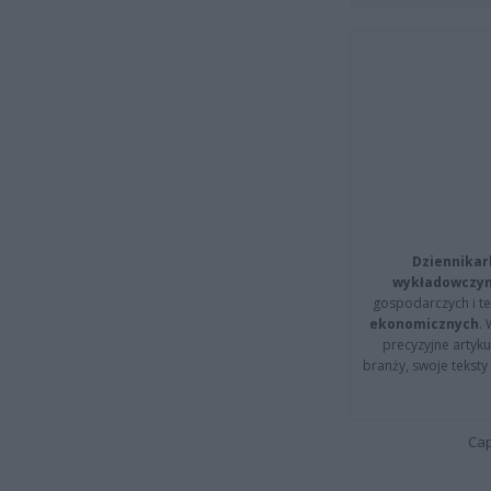
Dziennikar
wykładowczyn
gospodarczych i t
ekonomicznych
.
precyzyjne artyku
branży, swoje tekst
Cap