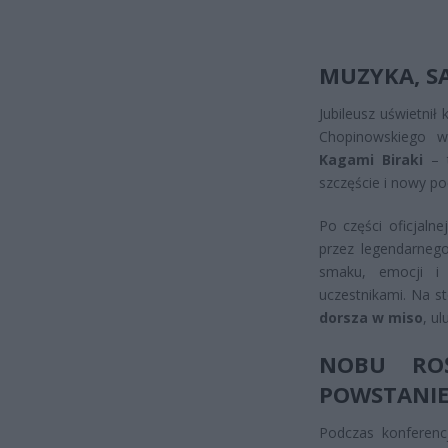
MUZYKA, SA
Jubileusz uświetnił
Chopinowskiego w
Kagami Biraki
– t
szczęście i nowy po
Po części oficjalne
przez legendarnego
smaku, emocji i 
uczestnikami. Na s
dorsza w miso
, u
NOBU ROŚ
POWSTANIE
Podczas konferencj