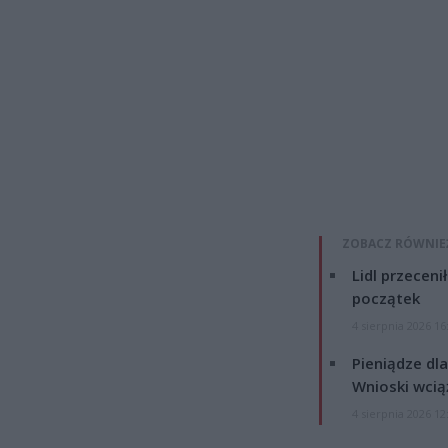
ZOBACZ RÓWNIE
Lidl przeceni
początek
4 sierpnia 2026 16
Pieniądze dla
Wnioski wcią
4 sierpnia 2026 12