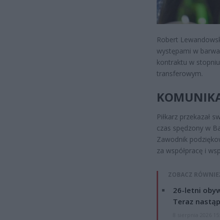
Robert Lewandowski
występami w barwac
kontraktu w stopni
transferowym.
KOMUNIKA
Piłkarz przekazał 
czas spędzony w Bar
Zawodnik podziękow
za współpracę i wsp
ZOBACZ RÓWNIE
26-letni obyw
Teraz nastąp
8 sierpnia 2026 15