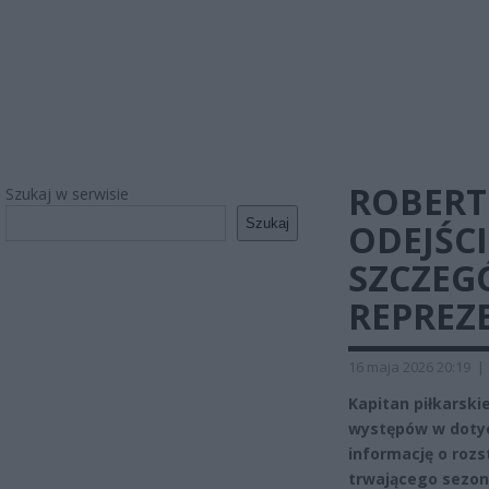
ROBERT
Szukaj w serwisie
Szukaj
ODEJŚC
SZCZEG
REPREZE
16 maja 2026 20:19
|
Kapitan piłkarski
występów w doty
informację o rozs
trwającego sezon