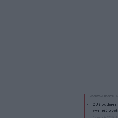
ZOBACZ RÓWNIE
ZUS podniesie
wynieść wypł
7 sierpnia 2026 19