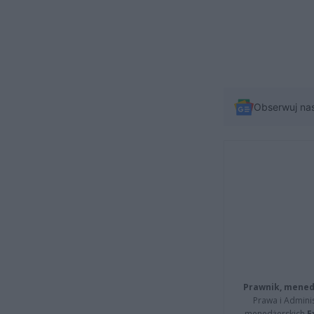
Obserwuj na
Prawnik, menedż
Prawa i Adminis
menedżerskich
E