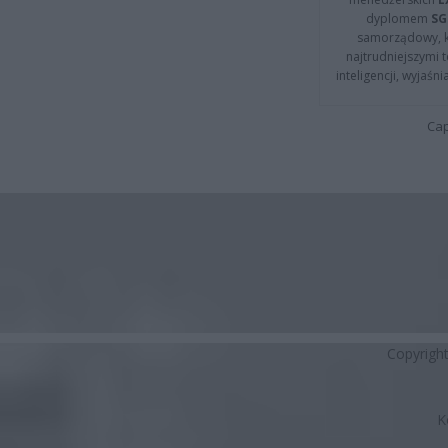
dyplomem
SG
samorządowy, kt
najtrudniejszymi t
inteligencji, wyjaś
Cap
Copyrigh
K