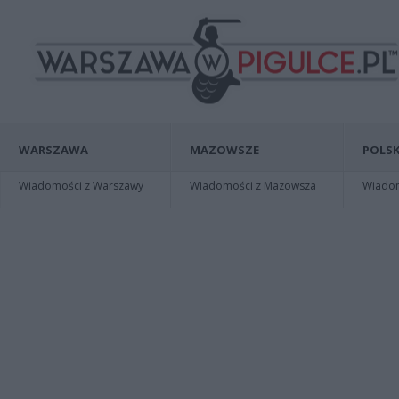
WARSZAWA
MAZOWSZE
POLSK
Wiadomości z Warszawy
Wiadomości z Mazowsza
Wiadomo