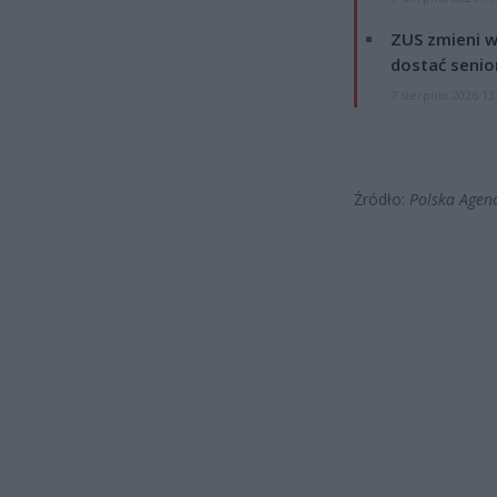
ZUS zmieni w
dostać senio
7 sierpnia 2026 13
Źródło:
Polska Agenc