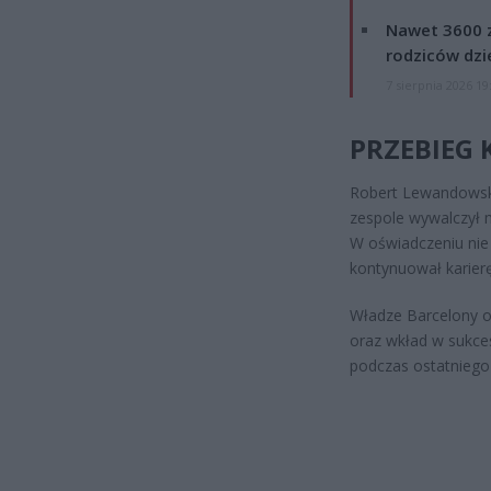
Nawet 3600 z
rodziców dzie
7 sierpnia 2026 19
PRZEBIEG 
Robert Lewandowski
zespole wywalczył m
W oświadczeniu nie
kontynuował karie
Władze Barcelony od
oraz wkład w sukces
podczas ostatniego