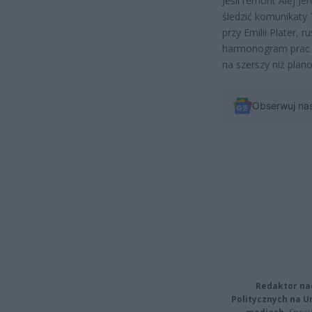
Jeśli remont Alej J
śledzić komunikaty
przy Emilii Plater, 
harmonogram prac n
na szerszy niż plan
Obserwuj na
Redaktor na
Politycznych na 