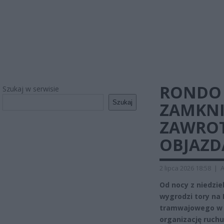
RONDO 
Szukaj w serwisie
Szukaj
ZAMKNI
ZAWROT
OBJAZD
2 lipca 2026 18:58
|
A
Od nocy z niedzie
wygrodzi tory na 
tramwajowego w A
organizację ruch