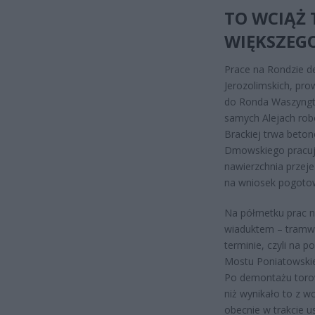
TO WCIĄŻ
WIĘKSZEG
Prace na Rondzie d
Jerozolimskich, pr
do Ronda Waszyngto
samych Alejach rob
Brackiej trwa beto
Dmowskiego pracuje 
nawierzchnia przeje
na wniosek pogoto
Na półmetku prac n
wiaduktem – tramwa
terminie, czyli na 
Mostu Poniatowskie
Po demontażu torow
niż wynikało to z 
obecnie w trakcie 