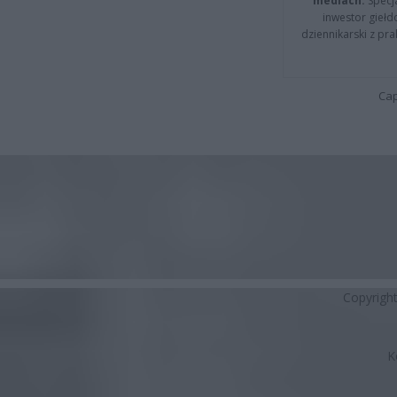
mediach.
Specja
inwestor giełd
dziennikarski z pr
Cap
Copyrigh
K