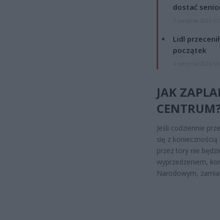
dostać senio
7 sierpnia 2026 13
Lidl przeceni
początek
4 sierpnia 2026 16
JAK ZAPL
CENTRUM
Jeśli codziennie prz
się z koniecznością
przez tory nie będz
wyprzedzeniem, kor
Narodowym, zamiast