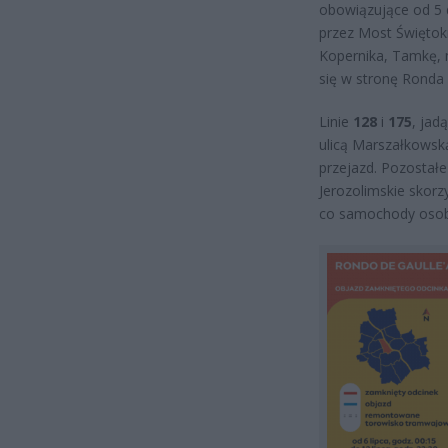
obowiązujące od 5 d
przez Most Świętokr
Kopernika, Tamkę, 
się w stronę Ronda
Linie
128
i
175
, jad
ulicą Marszałkowską
przejazd. Pozostałe
Jerozolimskie skor
co samochody oso