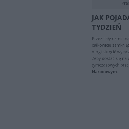
Pra
JAK POJAD
TYDZIEŃ
Przez cały okres pr
całkowicie zamknię
mogli skręcić wyłąc
Żeby dostać się na 
tymczasowych prze
Narodowym
.