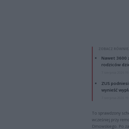
ZOBACZ RÓWNIE
Nawet 3600 z
rodziców dzie
7 sierpnia 2026 19
ZUS podniesie
wynieść wypł
7 sierpnia 2026 19
To sprawdzony sche
wcześniej przy remo
Dmowskiego. Po zak