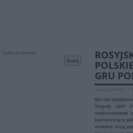
ROSYJS
Szukaj w serwisie
Szukaj
POLSKI
GRU PO
9 maja 2024 04:55
|
Nie ma wątpliwośc
Zespoły CERT P
zaobserwowały z
wymierzoną w pols
atakiem stoją ni