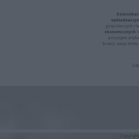
Dziennikar
wykładowczyn
gospodarczych i t
ekonomicznych
.
precyzyjne artyku
branży, swoje tekst
Cap
Copyrigh