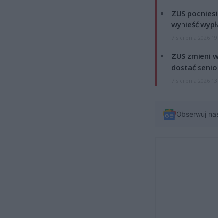
ZUS podniesie
wynieść wypł
7 sierpnia 2026 19
ZUS zmieni w
dostać senio
7 sierpnia 2026 13
Obserwuj na