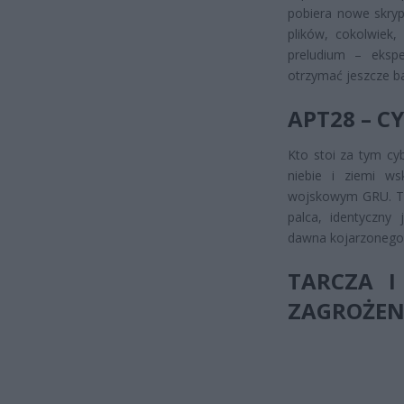
pobiera nowe skrypt
plików, cokolwiek
preludium – eksp
otrzymać jeszcze b
APT28 – C
Kto stoi za tym cy
niebie i ziemi w
wojskowym GRU. Te
palca, identyczn
dawna kojarzonego 
TARCZA I
ZAGROŻEN