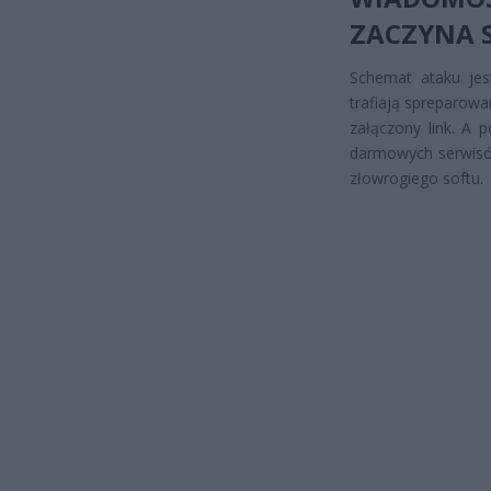
ZACZYNA 
Schemat ataku jest
trafiają spreparowa
załączony link. A 
darmowych serwisów
złowrogiego softu.