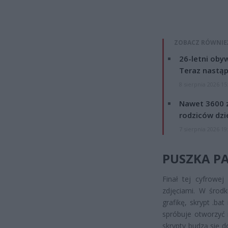
ZOBACZ RÓWNIE
26-letni obyw
Teraz nastąp
8 sierpnia 2026 15
Nawet 3600 z
rodziców dzie
7 sierpnia 2026 19
PUSZKA P
Finał tej cyfrowej
zdjęciami. W środk
grafikę, skrypt .ba
spróbuje otworzyć 
skrypty budzą się d