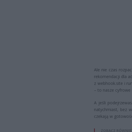
Ale nie czas rozpa
rekomendacji dla a
z webhook.site i ru
– to nasze cyfrowe 
A jeśli podejrzewa
natychmiast, bez 
czekają w gotowości
ZOBACZ RÓWNIE