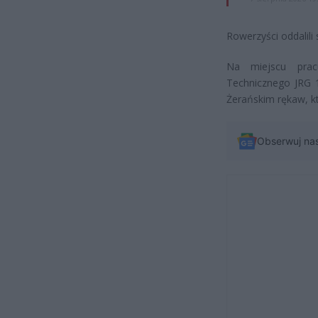
Rowerzyści oddalili 
Na miejscu prac
Technicznego JRG 1
Żerańskim rękaw, kt
Obserwuj na