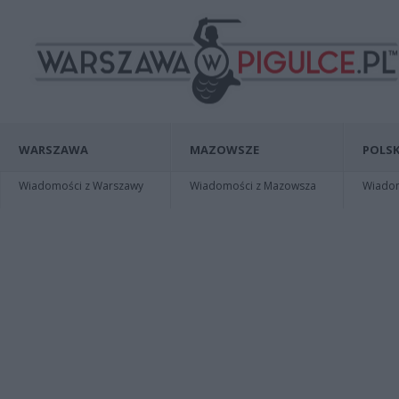
WARSZAWA
MAZOWSZE
POLSK
Wiadomości z Warszawy
Wiadomości z Mazowsza
Wiadomo