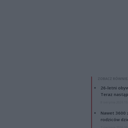
ZOBACZ RÓWNIE
26-letni obyw
Teraz nastąp
8 sierpnia 2026 15
Nawet 3600 z
rodziców dzie
7 sierpnia 2026 19