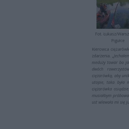
Fot. Łukasz/Wars
Pigułce
Kierowca ciężarówk
zdarzenia. „
Jechałem
nieduży towar bo ja
dwóch rowerzystów
ciężarówką, aby uni
utopie, taka była 
ciężarówka osiądzie
musiałbym próbować 
ust wlewała mi się j