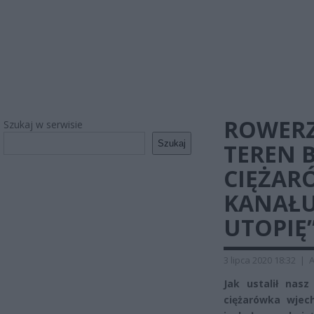
ROWERZ
Szukaj w serwisie
Szukaj
TEREN 
CIĘŻAR
KANAŁU.
UTOPIĘ”
3 lipca 2020 18:32
|
A
Jak ustalił nas
ciężarówka wjec