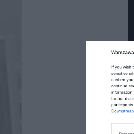
Warszawa 
If you wish 
sensitive in
confirm you
continue se
information 
further disc
Dod
participants
Downstream 