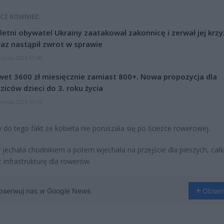
CZ RÓWNIEŻ:
letni obywatel Ukrainy zaatakował zakonnicę i zerwał jej krzy
az nastąpił zwrot w sprawie
erpnia 2026 15:40
et 3600 zł miesięcznie zamiast 800+. Nowa propozycja dla
ziców dzieci do 3. roku życia
erpnia 2026 19:29
do tego fakt że kobieta nie poruszała się po ścieżce rowerowej.
 jechała chodnikiem a potem wjechała na przejście dla pieszych, cał
c infrastrukturę dla rowerów.
bserwuj nas w Google News
Obser