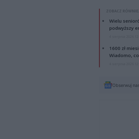
ZOBACZ RÓWNIE
Wielu senior
podwyższy e
4 sierpnia 2026 12
1600 zł mies
Wiadomo, co
4 sierpnia 2026 12
Obserwuj na