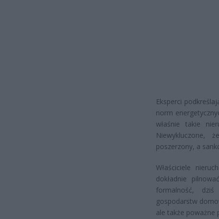
Eksperci podkreśla
norm energetycznyc
właśnie takie nie
Niewykluczone, ż
poszerzony, a sankc
Właściciele nier
dokładnie pilnow
formalność, dzi
gospodarstw domowy
ale także poważne 