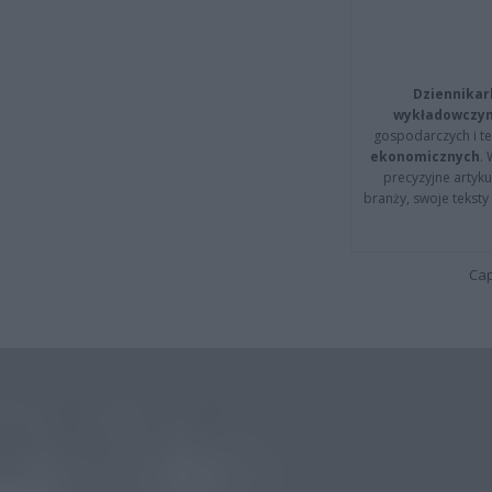
Dziennikar
wykładowczyn
gospodarczych i t
ekonomicznych
.
precyzyjne artyku
branży, swoje tekst
Cap