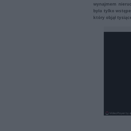
wynajmem nieruch
była tylko wstęp
który objął tysią