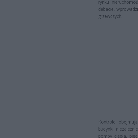
rynku nieruchomoś
debacie, wprowadzi
grzewczych.
Kontrole obejmuj
budynki, niezależni
pompy ciepła, piec