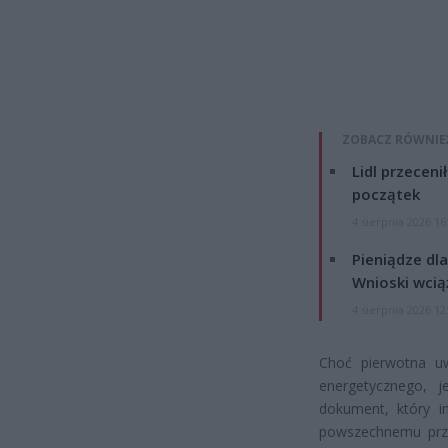
ZOBACZ RÓWNIE
Lidl przeceni
początek
4 sierpnia 2026 16
Pieniądze dla
Wnioski wcią
4 sierpnia 2026 12
Choć pierwotna u
energetycznego, j
dokument, który i
powszechnemu prze