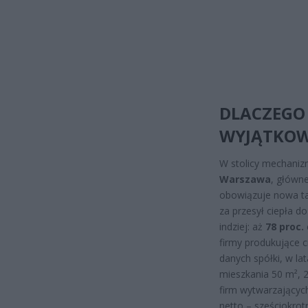
DLACZEGO
WYJĄTKOW
W stolicy mechaniz
Warszawa
, główne
obowiązuje nowa tar
za przesył ciepła d
indziej: aż
78 proc.
firmy produkujące c
danych spółki, w la
mieszkania 50 m², 2
firm wytwarzającyc
netto – sześciokrotn