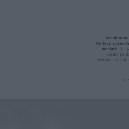
Redaktor na
Politycznych na 
mediach.
Specja
inwestor giełd
dziennikarski z pr
Cap