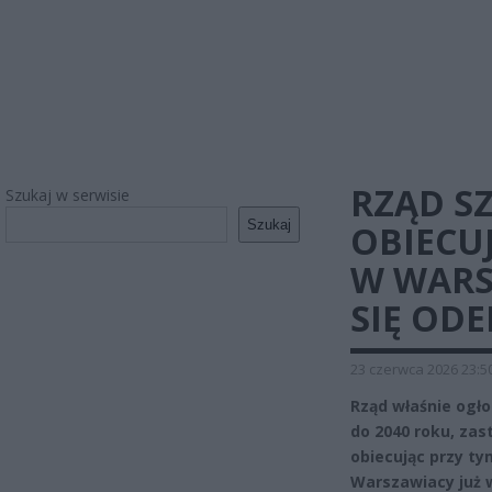
RZĄD SZ
Szukaj w serwisie
Szukaj
OBIECU
W WARS
SIĘ OD
23 czerwca 2026 23:5
Rząd właśnie ogło
do 2040 roku, zas
obiecując przy t
Warszawiacy już 