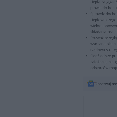
ciepła za gigad
prawie do bonu
Sprawdź docho
ciepłowniczego
wieloosobowym) i
składania znajd
Rozważ przeglą
wymiana okien z
rządowa strateg
Śledź dalsze pr
założenia, nie
odbiorców mają
Obserwuj na