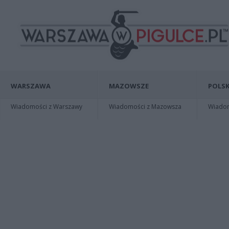
WARSZAWA
MAZOWSZE
POLSK
Wiadomości z Warszawy
Wiadomości z Mazowsza
Wiadomo