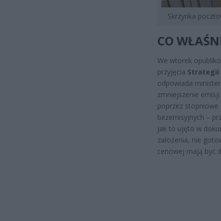
Skrzynka poczto
CO WŁAŚNI
We wtorek opubliko
przyjęcia
Strategii
odpowiada minister 
zmniejszenie emisj
poprzez stopniowe o
bezemisyjnych – pr
jak to ujęto w dok
założenia, nie got
cenowej mają być d