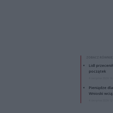
ZOBACZ RÓWNIE
Lidl przeceni
początek
4 sierpnia 2026 16
Pieniądze dla
Wnioski wcią
4 sierpnia 2026 12