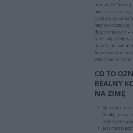
połowę 2025 roku)
nieprzekraczająceg
osobę w gospodars
nieprzekraczającej 
dużych miastach – w
może się różnić w z
dana klatka schodo
finansowej może ot
wyłącznie od techn
CO TO OZN
REALNY KO
NA ZIMĘ
Sprawdź na swo
Veolii), a jaka 
tegoroczne pod
Jeśli mieszkasz