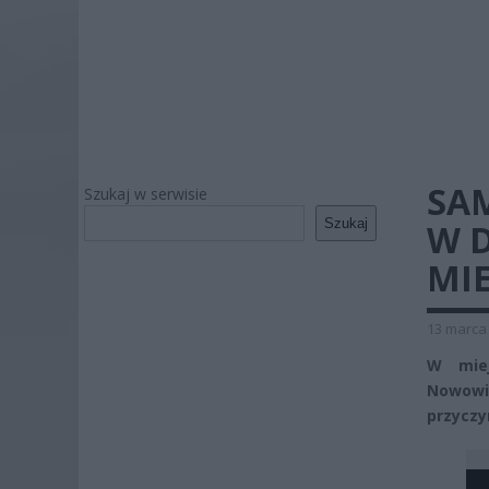
SA
Szukaj w serwisie
Szukaj
W 
MI
13 marca 
W miej
Nowowi
przyczy