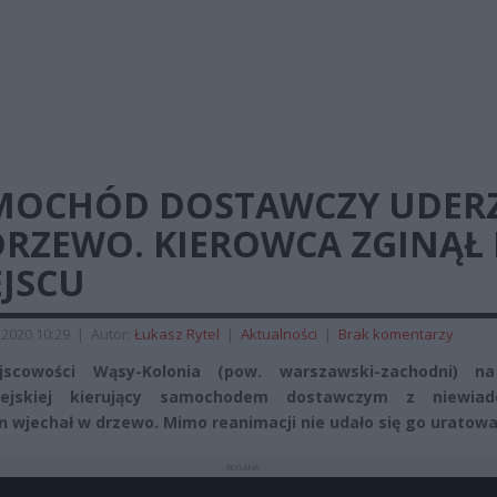
MOCHÓD DOSTAWCZY UDER
DRZEWO. KIEROWCA ZGINĄŁ
EJSCU
2020 10:29
|
Autor:
Łukasz Rytel
|
Aktualności
|
Brak komentarzy
scowości Wąsy-Kolonia (pow. warszawski-zachodni) na
ejskiej kierujący samochodem dostawczym z niewia
n wjechał w drzewo. Mimo reanimacji nie udało się go uratowa
REKLAMA