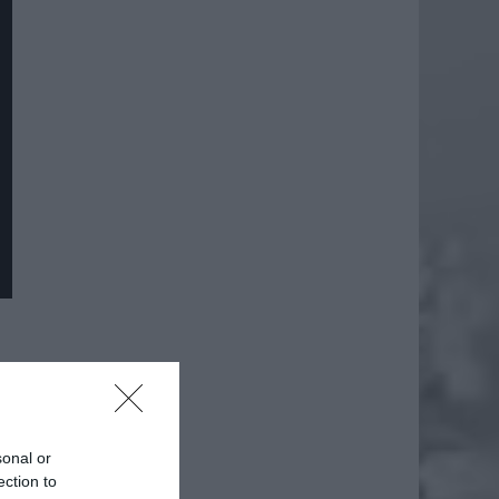
sonal or
ection to