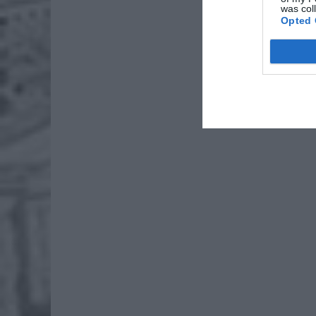
was col
Opted 
Fot