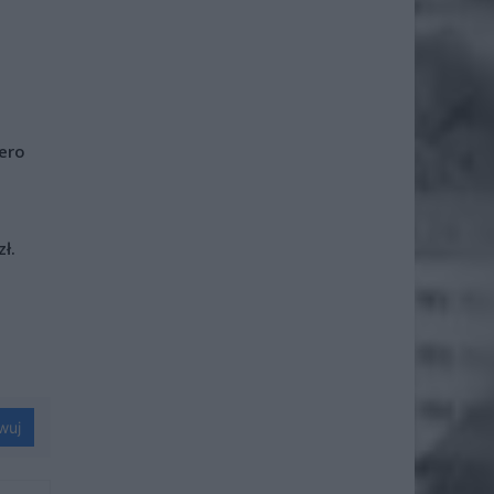
iero
ł.
wuj