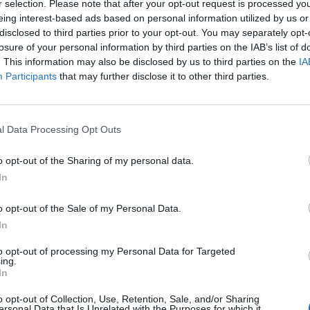
ad
r selection. Please note that after your opt-out request is processed y
eing interest-based ads based on personal information utilized by us or
disclosed to third parties prior to your opt-out. You may separately opt-
losure of your personal information by third parties on the IAB’s list of
. This information may also be disclosed by us to third parties on the
IA
Participants
that may further disclose it to other third parties.
l Data Processing Opt Outs
aj nas do preferowanych źródeł w Google
Do
o opt-out of the Sharing of my personal data.
In
o opt-out of the Sale of my Personal Data.
In
to opt-out of processing my Personal Data for Targeted
ing.
In
. Łukasz/ Warszawa w Pigułce
Fot. Łukasz/ Warszawa w Pigu
o opt-out of Collection, Use, Retention, Sale, and/or Sharing
ersonal Data that Is Unrelated with the Purposes for which it