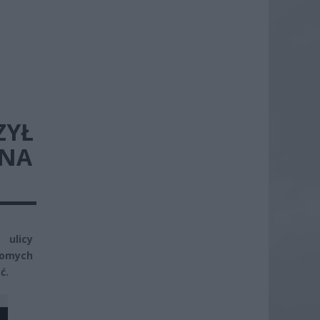
ZYŁ
 NA
 ulicy
domych
ć.