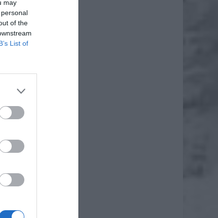
ou may
 personal
out of the
 downstream
B’s List of
daj
łce