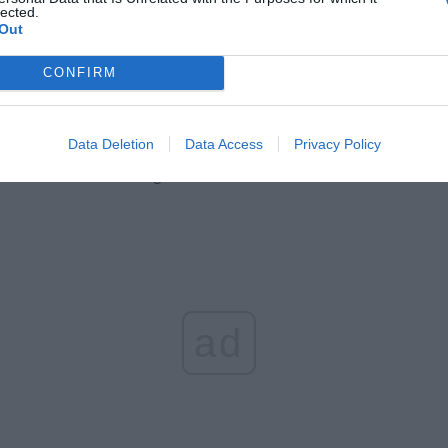
lected.
Out
CONFIRM
Data Deletion
Data Access
Privacy Policy
. Łukasz/ Warszawa w Pigułce
Fot. Radosław Szwed
ad