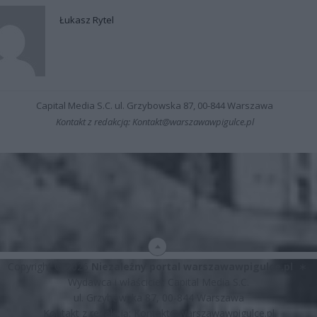
Łukasz Rytel
Capital Media S.C. ul. Grzybowska 87, 00-844 Warszawa
Kontakt z redakcją: Kontakt@warszawawpigulce.pl
Copyright © 2026
Niezależny portal warszawawpigulce.pl
∗
Wydawca i właściciel: Capital Media S.C.
ul. Grzybowska 87, 00-844 Warszawa
Kontakt z redakcją:
Kontakt@warszawawpigulce.pl