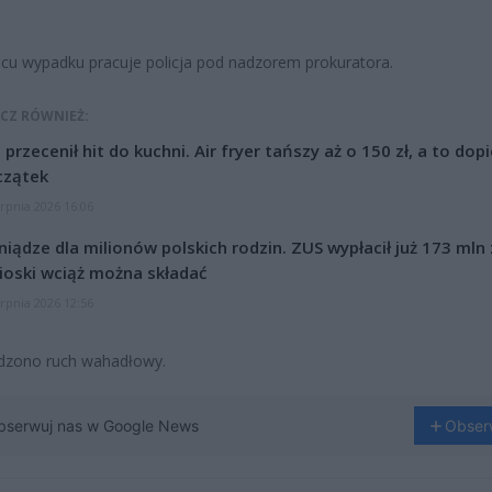
cu wypadku pracuje policja pod nadzorem prokuratora.
CZ RÓWNIEŻ:
l przecenił hit do kuchni. Air fryer tańszy aż o 150 zł, a to dop
czątek
erpnia 2026 16:06
niądze dla milionów polskich rodzin. ZUS wypłacił już 173 mln z
oski wciąż można składać
erpnia 2026 12:56
zono ruch wahadłowy.
bserwuj nas w Google News
Obser