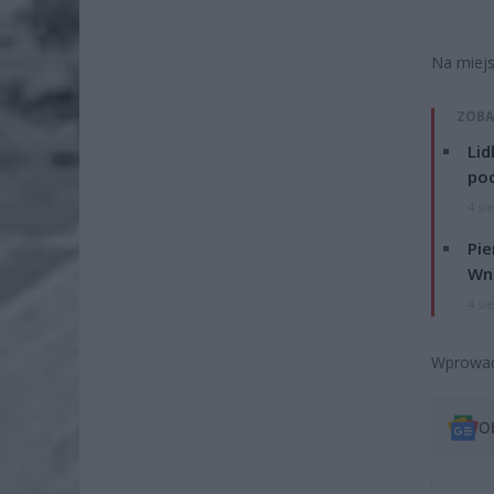
Na miejs
ZOBA
Lid
po
4 si
Pie
Wni
4 si
Wprowad
O