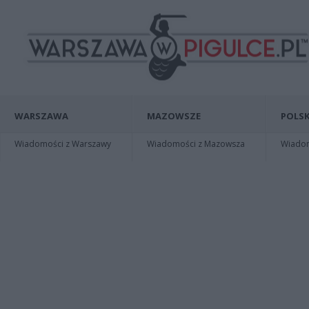
WARSZAWA
MAZOWSZE
POLSK
Wiadomości z Warszawy
Wiadomości z Mazowsza
Wiadomo