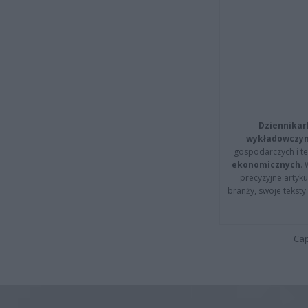
Dziennikar
wykładowczyn
gospodarczych i t
ekonomicznych
.
precyzyjne artyku
branży, swoje tekst
Cap