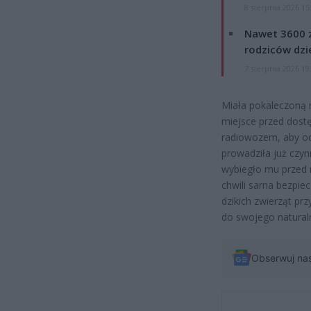
8 sierpnia 2026 15
Nawet 3600 z
rodziców dzie
7 sierpnia 2026 19
Miała pokaleczoną n
miejsce przed dost
radiowozem, aby odd
prowadziła już czynn
wybiegło mu przed 
chwili sarna bezpie
dzikich zwierząt pr
do swojego naturaln
Obserwuj na