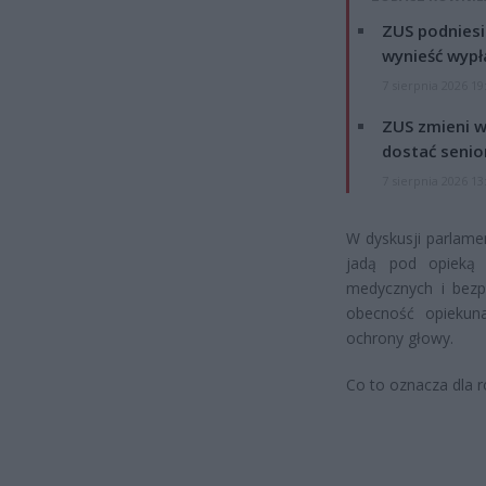
ZUS podniesie
wynieść wypł
7 sierpnia 2026 19
ZUS zmieni w
dostać senio
7 sierpnia 2026 13
W dyskusji parlamen
jadą pod opieką 
medycznych i bezp
obecność opiekuna
ochrony głowy.
Co to oznacza dla 