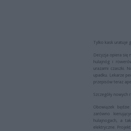
Tylko kask uratuje 
Decyzja opiera się
hulajnóg i roweró
urazami czaszki. N
upadku. Lekarze ped
przepisów teraz apel
Szczegóły nowych r
Obowiązek będzie
zarówno kierując
hulajnogach, a tak
elektryczne. Proje