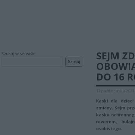
SEJM Z
Szukaj w serwisie
Szukaj
OBOWIA
DO 16 R
17 października 2025
Kaski dla dziec
zmiany. Sejm pr
kasku ochronnego
rowerem, hulaj
osobistego.