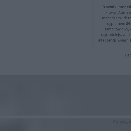
Prawnik, menedż
Prawa i Adminis
menedżerskich
E
dyplomem
SG
samorządowy, kt
najtrudniejszymi t
inteligencji, wyjaś
Cap
Copyrigh