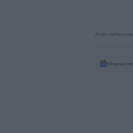
Źródło: PAP/warsza
Obserwuj na