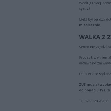
Według relacji sen
tys. zł
.
Efekt był bardzo do
miesięcznie
.
WALKA Z Z
Senior nie zgodził 
Proces trwał niema
archiwalne zaświadcz
Ostatecznie sąd prz
ZUS musiał wypłac
do ponad 3 tys. zł
To oznacza wzrost ś