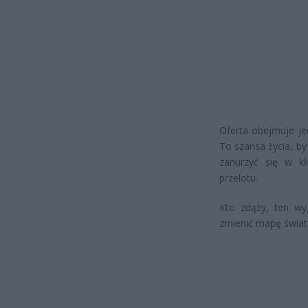
Oferta obejmuje jed
To szansa życia, by
zanurzyć się w k
przelotu.
Kto zdąży, ten wyg
zmienić mapę świa