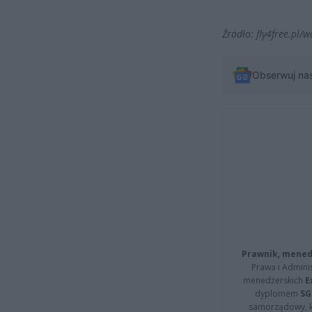
Źródło: fly4free.pl
Obserwuj na
Prawnik, menedż
Prawa i Adminis
menedżerskich
E
dyplomem
SG
samorządowy, kt