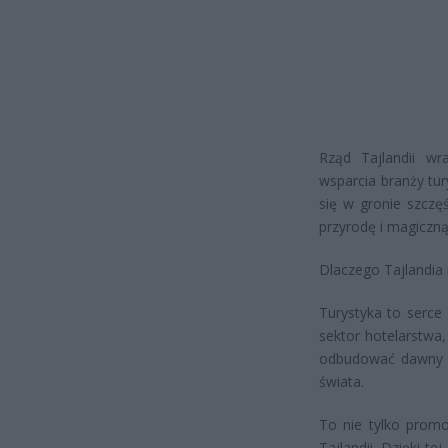
Rząd Tajlandii wr
wsparcia branży tur
się w gronie szczę
przyrodę i magiczną
Dlaczego Tajlandia 
Turystyka to serce
sektor hotelarstwa
odbudować dawny b
świata.
To nie tylko promo
Tajlandii. Dzięki te