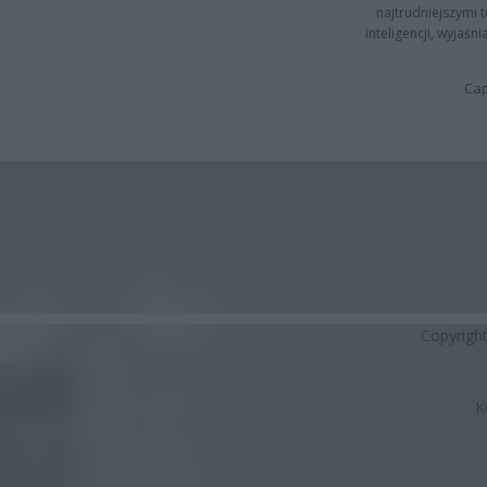
najtrudniejszymi t
inteligencji, wyjaś
Cap
Copyrigh
K