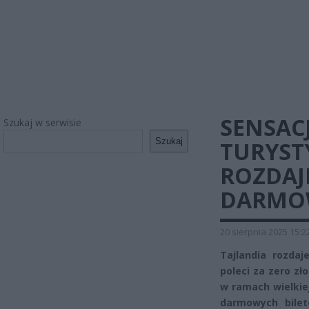
SENSAC
Szukaj w serwisie
Szukaj
TURYST
ROZDAJE
DARMOW
20 sierpnia 2025 15:2
Tajlandia rozdaj
poleci za zero zł
w ramach wielkie
darmowych bilet