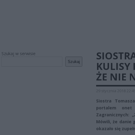
SIOSTR
Szukaj w serwisie
Szukaj
KULISY
ŻE NIE
29 stycznia 2018 22:4
Siostra Tomasz
portalem onet
Zagranicznych: „
Mówili, że danie 
okazało się zupeł