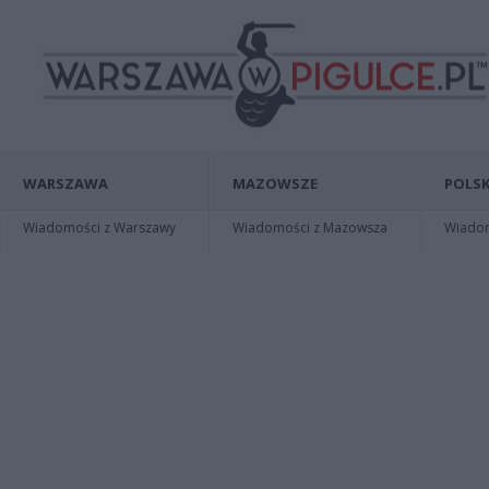
WARSZAWA
MAZOWSZE
POLSK
Wiadomości z Warszawy
Wiadomości z Mazowsza
Wiadomo