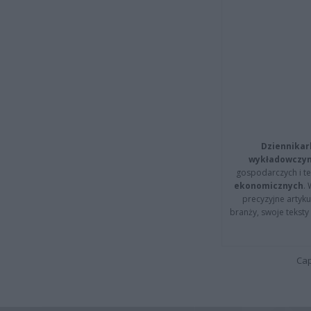
Dziennikar
wykładowczyn
gospodarczych i t
ekonomicznych
.
precyzyjne artyku
branży, swoje tekst
Cap