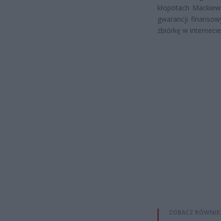
kłopotach Mackiewi
gwarancji finansow
zbiórkę w internecie
ZOBACZ RÓWNIE