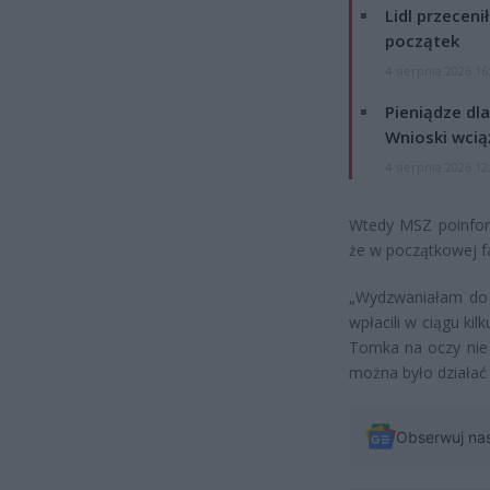
Lidl przeceni
początek
4 sierpnia 2026 16
Pieniądze dla
Wnioski wcią
4 sierpnia 2026 12
Wtedy MSZ poinform
że w początkowej 
„Wydzwaniałam do 
wpłacili w ciągu ki
Tomka na oczy nie w
można było działać
Obserwuj na