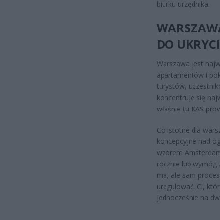
biurku urzędnika.
WARSZAWA:
DO UKRYC
Warszawa jest najw
apartamentów i pok
turystów, uczestni
koncentruje się najw
właśnie tu KAS prow
Co istotne dla wars
koncepcyjne nad og
wzorem Amsterdamu 
rocznie lub wymóg 
ma, ale sam proces 
uregulować. Ci, któr
jednocześnie na dwi