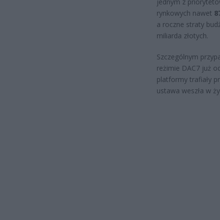
jednym z priorytet
rynkowych nawet
8
a roczne straty bud
miliarda złotych.
Szczególnym przypad
reżimie DAC7 już od
platformy trafiały 
ustawa weszła w ży