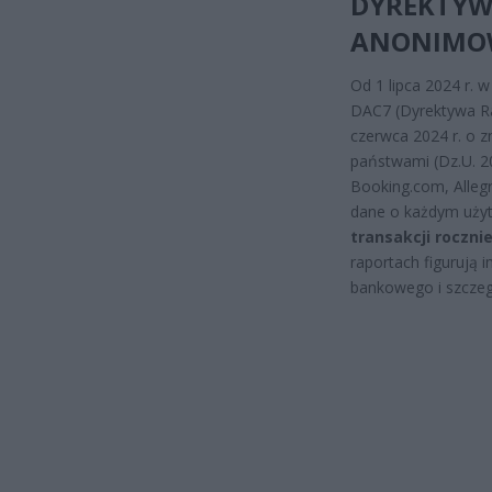
DYREKTYW
ANONIMO
Od 1 lipca 2024 r.
DAC7 (Dyrektywa Ra
czerwca 2024 r. o 
państwami (Dz.U. 20
Booking.com, Alleg
dane o każdym użyt
transakcji roczni
raportach figurują 
bankowego i szczegó