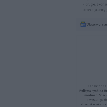
– drugie. Skons
stronie granicy 
Obserwuj na
Redaktor na
Politycznych na 
mediach.
Specja
inwestor giełd
dziennikarski z pr