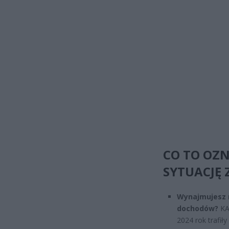
CO TO OZN
SYTUACJĘ
Wynajmujesz m
dochodów?
KA
2024 rok trafił