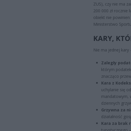
ZUS), czy nie ma z
200 000 zł rocznie 
obiekt nie powinie
Ministerstwo Sportu 
KARY, KT
Nie ma jednej kary 
Zaległy podat
którym podatek 
znacząco przew
Kara z Kodek
uchylanie się 
mandatowym, w 
dziennych grzy
Grzywna za ni
działalność go
Kara za brak 
turystycznego –