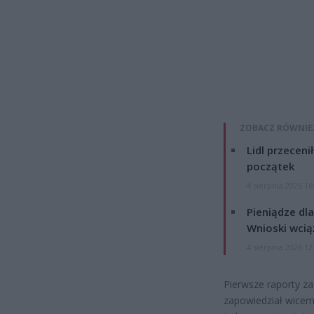
ZOBACZ RÓWNIE
Lidl przeceni
początek
4 sierpnia 2026 16
Pieniądze dla
Wnioski wcią
4 sierpnia 2026 12
Pierwsze raporty za
zapowiedział wicem