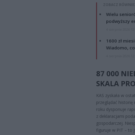
ZOBACZ RÓWNIE
Wielu senior
podwyższy e
4 sierpnia 2026 12
1600 zł mies
Wiadomo, co
4 sierpnia 2026 12
87 000 NI
SKALA PR
KAS zyskała w ostat
przeglądać historię
roku dysponuje rap
z deklaracjami poda
gospodarczej. Nies
figuruje w PIT – t