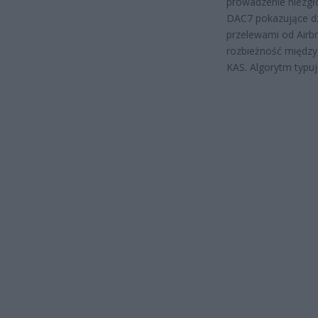
prowadzenie niezgło
DAC7 pokazujące dzi
przelewami od Airbn
rozbieżność między
KAS. Algorytm typuj