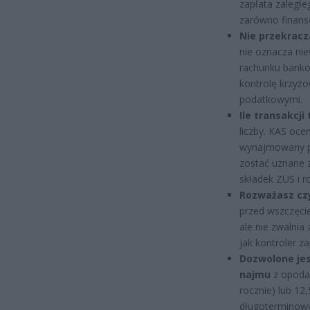
zapłata zaległe
zarówno finans
Nie przekracz
nie oznacza nie
rachunku bankow
kontrolę krzyż
podatkowymi.
Ile transakcji
liczby. KAS ocen
wynajmowany prz
zostać uznane 
składek ZUS i ro
Rozważasz cz
przed wszczęci
ale nie zwalnia
jak kontroler z
Dozwolone je
najmu
z opodat
rocznie) lub 12
długoterminowy