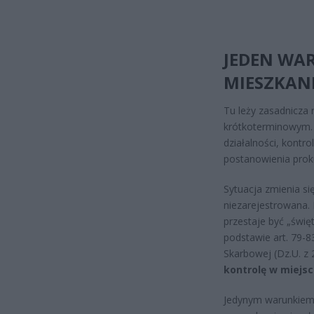
JEDEN WA
MIESZKAN
Tu leży zasadnicz
krótkoterminowym. 
działalności, kontr
postanowienia proku
Sytuacja zmienia si
niezarejestrowana. 
przestaje być „świę
podstawie art. 79-8
Skarbowej (Dz.U. z 2
kontrolę w miejsc
Jedynym warunkiem 