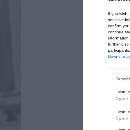
If you wish 
sensitive in
confirm you
continue se
information 
further disc
participants
Downstream 
Persona
I want t
Dod
Opted 
I want t
Opted 
I want 