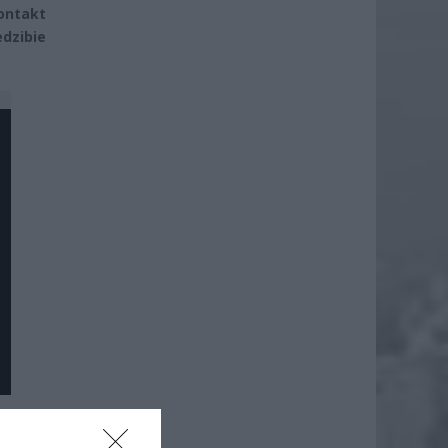
ontakt
edzibie