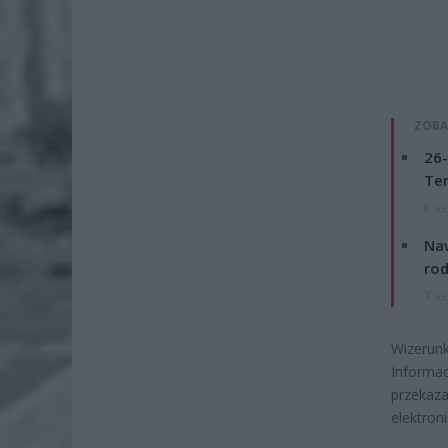
ZOBA
26-
Ter
8 si
Naw
rod
7 si
Wizerun
Informa
przekaz
elektron