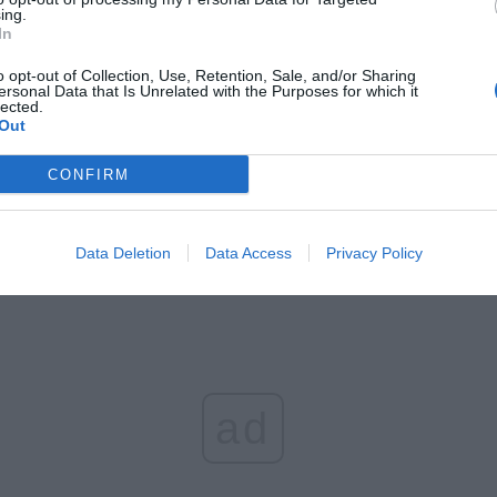
ing.
In
o opt-out of Collection, Use, Retention, Sale, and/or Sharing
ersonal Data that Is Unrelated with the Purposes for which it
lected.
Fot. policja
Fot. policja
Out
ci ze śródmiejskiego wydziału do walki z przestępczością przeciwko
ą postępowania w sprawie kradzieży roweru ze stojaka oraz usi
CONFIRM
ży z włamaniem do biura poprzez wyjęcia bezpiecznika z ins
nej.
Data Deletion
Data Access
Privacy Policy
ad