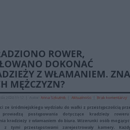
RADZIONO ROWER,
IŁOWANO DOKONAĆ
ADZIEŻY Z WŁAMANIEM. ZNA
CH MĘŻCZYZN?
ada 2020 11:12
|
Autor:
Anna Szkutnik
|
Aktualności
|
Brak komentarzy
nci ze śródmiejskiego wydziału do walki z przestępczością pr
 prowadzą postępowania dotyczące kradzieży rower
nia kradzieży z włamaniem do biura. Wizerunki osób mogącyc
k z tymi przestępstwami zarejestrowały kamery. Każd