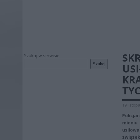
SK
Szukaj w serwisie
Szukaj
US
KR
TY
19 listop
Policja
mieniu
usiłowa
związe