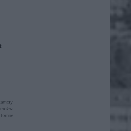
ż.
kamery.
i można
formie