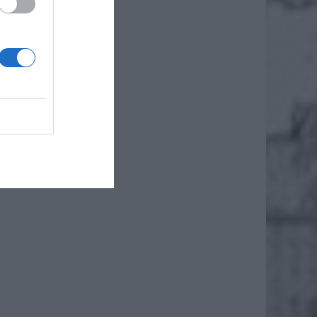
 mieniu
łowania
talacji