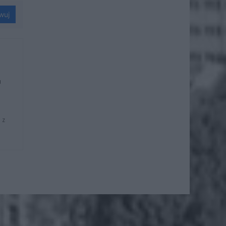
wuj
u
 z