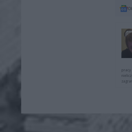
O
pracy 
nielic
zagra