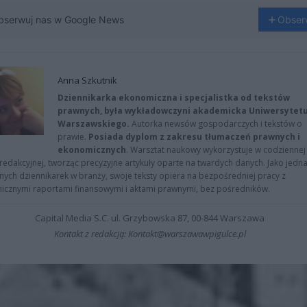
bserwuj nas w Google News
Obser
Anna Szkutnik
Dziennikarka ekonomiczna i specjalistka od tekstów
prawnych, była wykładowczyni akademicka Uniwersytet
Warszawskiego.
Autorka newsów gospodarczych i tekstów o
prawie.
Posiada dyplom z zakresu tłumaczeń prawnych i
ekonomicznych
. Warsztat naukowy wykorzystuje w codziennej
redakcyjnej, tworząc precyzyjne artykuły oparte na twardych danych. Jako jedna
znych dziennikarek w branży, swoje teksty opiera na bezpośredniej pracy z
nicznymi raportami finansowymi i aktami prawnymi, bez pośredników.
Capital Media S.C. ul. Grzybowska 87, 00-844 Warszawa
Kontakt z redakcją: Kontakt@warszawawpigulce.pl