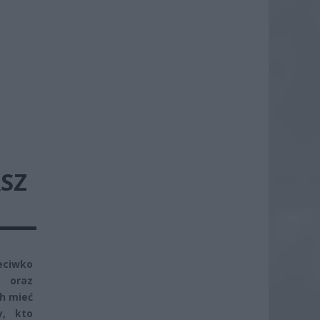
SZ
zeciwko
u oraz
h mieć
y, kto