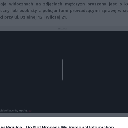
naje widocznych na zdjęciach mężczyzn proszony jest o k
iczny lub osobisty z policjantami prowadzącymi sprawę w si
i przy ul. Dzielnej 12 i Wilczej 21.
REKLAMA
Play
w Pigułce -
Do Not Process My Personal Information