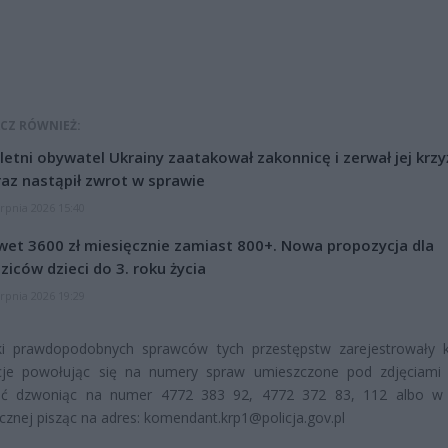
CZ RÓWNIEŻ:
letni obywatel Ukrainy zaatakował zakonnicę i zerwał jej krzy
az nastąpił zwrot w sprawie
erpnia 2026 15:40
et 3600 zł miesięcznie zamiast 800+. Nowa propozycja dla
ziców dzieci do 3. roku życia
erpnia 2026 19:29
ki prawdopodobnych sprawców tych przestępstw zarejestrowały 
cje powołując się na numery spraw umieszczone pod zdjęciam
ać dzwoniąc na numer 4772 383 92, 4772 372 83, 112 albo w 
icznej pisząc na adres: komendant.krp1@policja.gov.pl