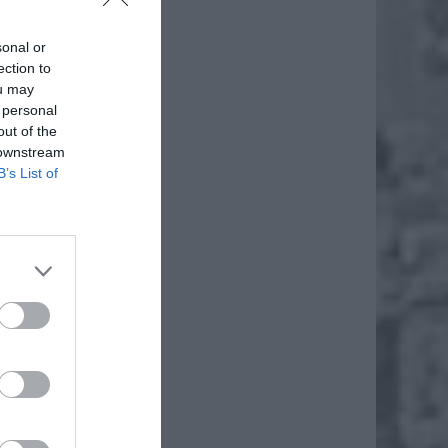
sonal or
ection to
ou may
 personal
out of the
 downstream
B’s List of
daj