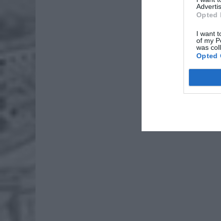
Advertis
Opted 
I want t
of my P
was col
Opted 
Policjan
prowadz
kradzie
elektrycz