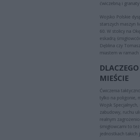
ćwiczebną i granat
Wojsko Polskie dy
starszych maszyn M
60. W stolicy na Ok
eskadrą śmigłowców
Dęblina czy Tomasz
miastem w ramach p
DLACZEGO
MIEŚCIE
Ćwiczenia taktyczn
tylko na poligonie,
Wojsk Specjalnych,
zabudowy, ruchu uli
realnym zagrożeniom
śmigłowcami to też
jednostkach takich