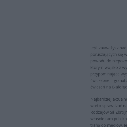
Jeśli zauważysz nad
poruszających się w
powodu do niepokoj
którym wojsko z wy
przypominające wys
ćwiczebnej i grana
ćwiczeń na Białołęc
Najbardziej aktual
warto sprawdzać n
Rodzajów Sił Zbrojn
właśnie tam publik
trafią do mediów. J