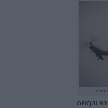
Black Ha
OFICJALN