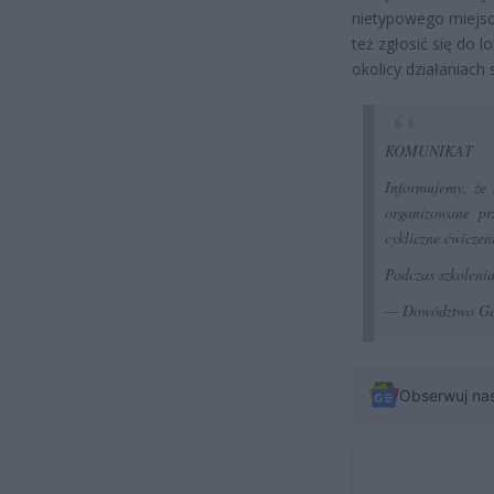
nietypowego miejsc
też zgłosić się do l
okolicy działaniach
KOMUNIKAT
Informujemy, że 
organizowane pr
cykliczne ćwicze
Podczas szkoleni
— Dowództwo Ge
Obserwuj na