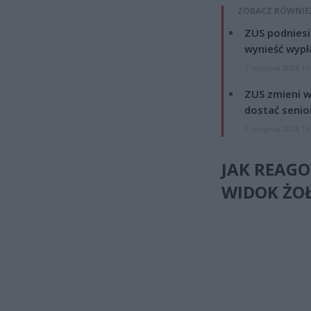
ZOBACZ RÓWNIE
ZUS podniesie
wynieść wypł
7 sierpnia 2026 19
ZUS zmieni w
dostać senio
7 sierpnia 2026 13
JAK REAG
WIDOK ŻOŁ