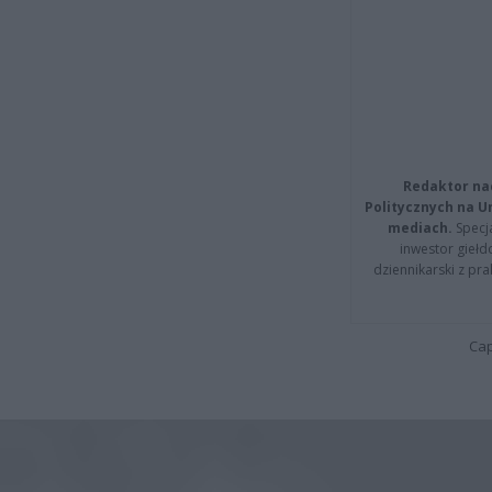
Redaktor na
Politycznych na 
mediach.
Specja
inwestor giełd
dziennikarski z pr
Cap