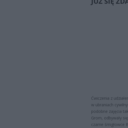
JUŻ SIĘ Z
Ćwiczenia z udział
w ubraniach cywilny
podobne zajęcia ta
Grom, odbywały się 
czarne śmigłowce B