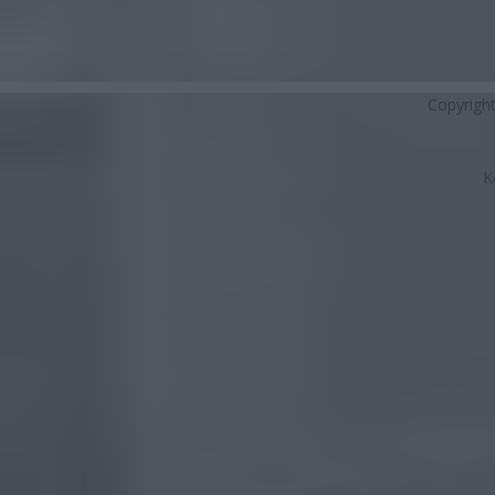
Copyrigh
K