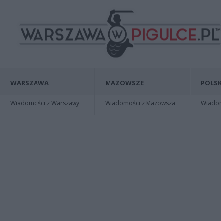
WARSZAWA
MAZOWSZE
POLSK
Wiadomości z Warszawy
Wiadomości z Mazowsza
Wiadomo