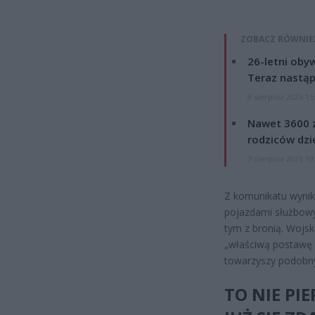
ZOBACZ RÓWNIE
26-letni obyw
Teraz nastąp
8 sierpnia 2026 15
Nawet 3600 z
rodziców dzie
7 sierpnia 2026 19
Z komunikatu wynika
pojazdami służbowy
tym z bronią. Woj
„właściwą postawę 
towarzyszy podobn
TO NIE PI