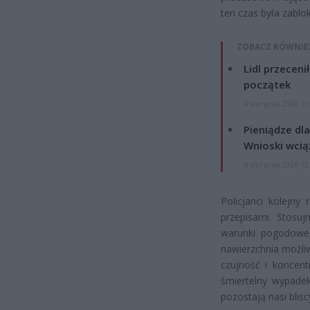
ten czas była zablo
ZOBACZ RÓWNIE
Lidl przeceni
początek
4 sierpnia 2026 16
Pieniądze dla
Wnioski wcią
4 sierpnia 2026 12
Policjanci kolejn
przepisami. Stosu
warunki pogodowe 
nawierzchnia możli
czujność i koncen
śmiertelny wypadek
pozostają nasi blisc