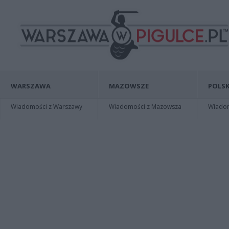
WARSZAWA
MAZOWSZE
POLSK
Wiadomości z Warszawy
Wiadomości z Mazowsza
Wiadomo