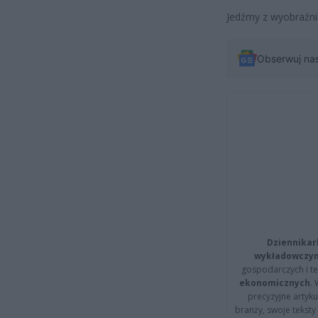
Jedźmy z wyobraźni
Obserwuj na
Dziennikar
wykładowczyn
gospodarczych i t
ekonomicznych
.
precyzyjne artyku
branży, swoje tekst