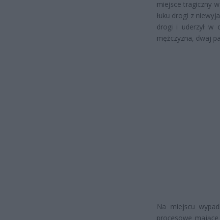
miejsce tragiczny 
łuku drogi z niewyj
drogi i uderzył w 
mężczyzna, dwaj pas
Na miejscu wypadk
procesowe mające n