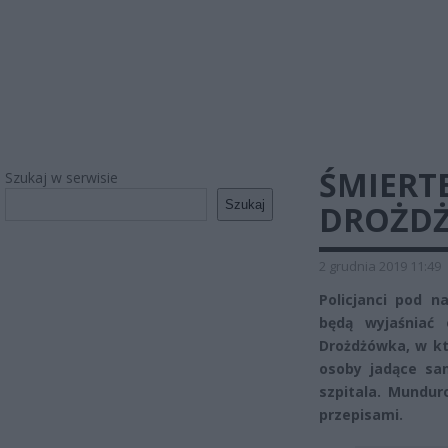
ŚMIERT
Szukaj w serwisie
Szukaj
DROŻDŻÓ
2 grudnia 2019 11:49
Policjanci pod 
będą wyjaśniać
Drożdżówka, w kt
osoby jadące sa
szpitala. Mundur
przepisami.