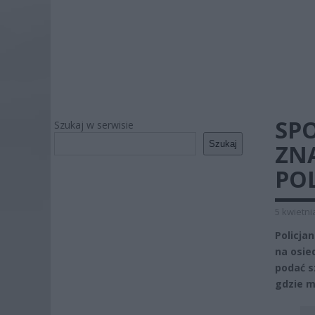
SP
Szukaj w serwisie
Szukaj
ZN
POL
5 kwietni
Policja
na osie
podać s
gdzie m