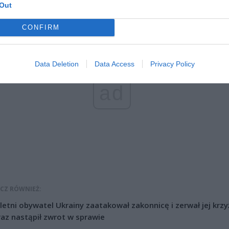
1 55.
Out
CONFIRM
Data Deletion
Data Access
Privacy Policy
ad
CZ RÓWNIEŻ:
letni obywatel Ukrainy zaatakował zakonnicę i zerwał jej krzy
az nastąpił zwrot w sprawie