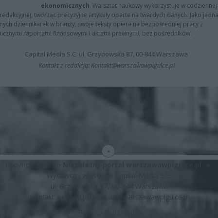
ekonomicznych
. Warsztat naukowy wykorzystuje w codziennej
redakcyjnej, tworząc precyzyjne artykuły oparte na twardych danych. Jako jedna
znych dziennikarek w branży, swoje teksty opiera na bezpośredniej pracy z
nicznymi raportami finansowymi i aktami prawnymi, bez pośredników.
Capital Media S.C. ul. Grzybowska 87, 00-844 Warszawa
Kontakt z redakcją: Kontakt@warszawawpigulce.pl
Copyright © 2026
Niezależny portal warszawawpigulce.pl
∗
Wydawca i właściciel: Capital Media S.C.
ul. Grzybowska 87, 00-844 Warszawa
Kontakt z redakcją:
Kontakt@warszawawpigulce.pl
Polityka Redakcyjna