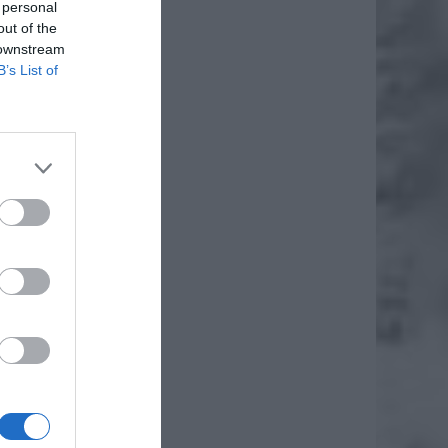
 personal
out of the
 downstream
B’s List of
ła
e