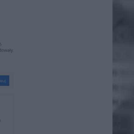
ę,
dowały.
wuj
u