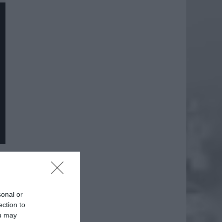
daj
sonal or
ection to
ou may