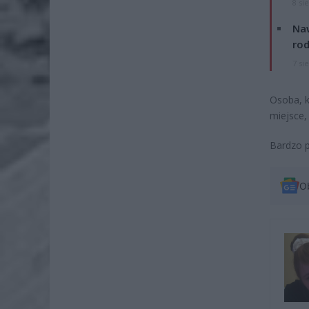
8 si
Naw
rod
7 si
Osoba, k
miejsce,
Bardzo p
O