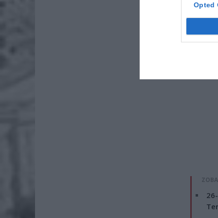
47 723 7
Opted 
ZOBA
26-
Ter