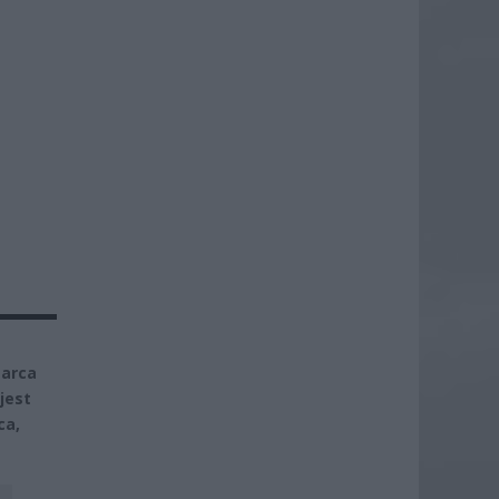
marca
jest
ca,