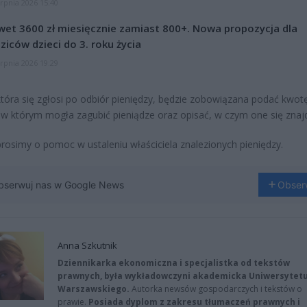
erpnia 2026 15:40
et 3600 zł miesięcznie zamiast 800+. Nowa propozycja dla
ziców dzieci do 3. roku życia
erpnia 2026 19:29
tóra się zgłosi po odbiór pieniędzy, będzie zobowiązana podać kwot
 w którym mogła zagubić pieniądze oraz opisać, w czym one się znaj
rosimy o pomoc w ustaleniu właściciela znalezionych pieniędzy.
bserwuj nas w Google News
Obser
Anna Szkutnik
Dziennikarka ekonomiczna i specjalistka od tekstów
prawnych, była wykładowczyni akademicka Uniwersytet
Warszawskiego.
Autorka newsów gospodarczych i tekstów o
prawie.
Posiada dyplom z zakresu tłumaczeń prawnych i