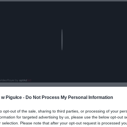
Play
w Pigułce -
Do Not Process My Personal Information
aj nas do preferowanych źródeł w Google
Do
to opt-out of the sale, sharing to third parties, or processing of your per
formation for targeted advertising by us, please use the below opt-out s
r selection. Please note that after your opt-out request is processed y