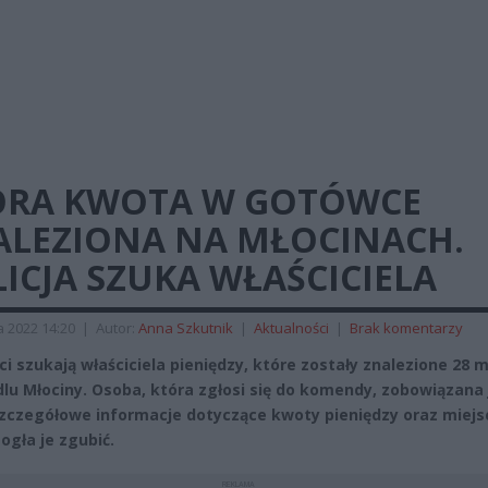
ORA KWOTA W GOTÓWCE
ALEZIONA NA MŁOCINACH.
ICJA SZUKA WŁAŚCICIELA
a 2022 14:20
|
Autor:
Anna Szkutnik
|
Aktualności
|
Brak komentarzy
nci szukają właściciela pieniędzy, które zostały znalezione 28 
dlu Młociny. Osoba, która zgłosi się do komendy, zobowiązana 
zczegółowe informacje dotyczące kwoty pieniędzy oraz miejs
ogła je zgubić.
REKLAMA