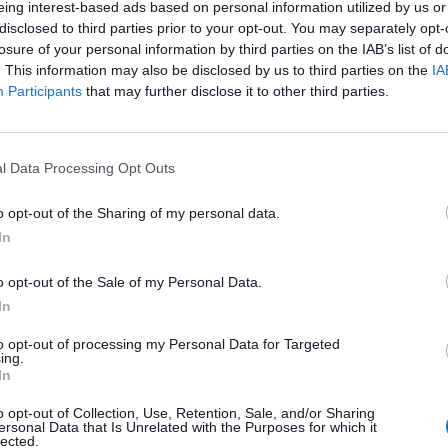
eing interest-based ads based on personal information utilized by us or
disclosed to third parties prior to your opt-out. You may separately opt-
losure of your personal information by third parties on the IAB’s list of
. This information may also be disclosed by us to third parties on the
IA
Participants
that may further disclose it to other third parties.
l Data Processing Opt Outs
o opt-out of the Sharing of my personal data.
In
o opt-out of the Sale of my Personal Data.
In
Fot. Policja
to opt-out of processing my Personal Data for Targeted
ing.
In
dy Rejonowej Policji Warszawa V zgłosiła się osoba, która przynios
e znalezione na osiedlu Młociny. Dzięki uczciwości znalazcy, pieniądz
o opt-out of Collection, Use, Retention, Sale, and/or Sharing
a właściciela w Wydziale Prewencji przy ul. Broniewskiego 58, tel. tel.
ersonal Data that Is Unrelated with the Purposes for which it
lected.