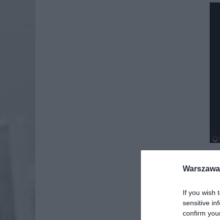
Warszawa 
Dod
If you wish 
sensitive in
confirm you