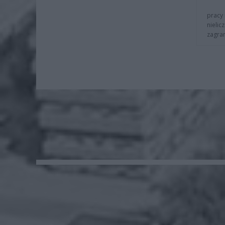
pracy 
nielic
zagra