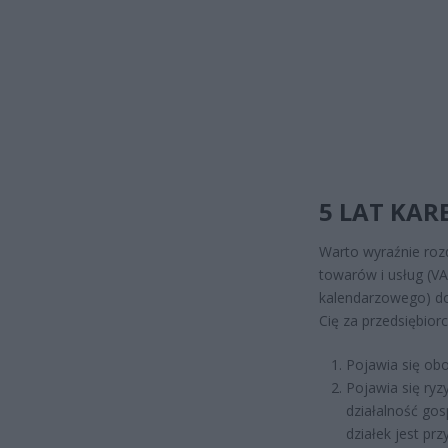
5 LAT KAR
Warto wyraźnie rozd
towarów i usług (VA
kalendarzowego) d
Cię za przedsiębior
Pojawia się obo
Pojawia się ryz
działalność gos
działek jest pr