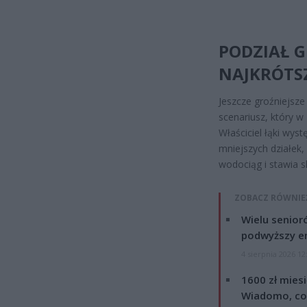
PODZIAŁ G
NAJKRÓTS
Jeszcze groźniejsze
scenariusz, który 
Właściciel łąki wys
mniejszych działek,
wodociąg i stawia sk
ZOBACZ RÓWNIE
Wielu senior
podwyższy e
4 sierpnia 2026 12
1600 zł mies
Wiadomo, co