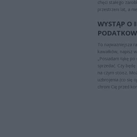
chęci stałego zarob
przestrzeni lat, a n
WYSTĄP O 
PODATKOW
To najważniejsza ra
kawałków, napisz wn
„Posiadam łąkę po d
sprzedać. Czy będę 
na czym stoisz. Mo
uzbrojenia (co się o
chroni Cię przed kon