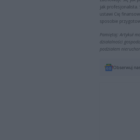
jak profesjonalista.
ustawi Cię finansow
sposobie przygotow
Pamiętaj: Artykuł ma
działalności gospoda
podziałem nieruchom
Obserwuj na