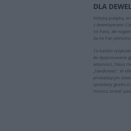
DLA DEWE
Kolejną pułapką, w 
z deweloperami. Czę
od Pana, ale najpi
da mi Pan pełnomoc
To bardzo ryzykown
do dysponowania g
własności, fiskus m
„handlowiec”. W efe
prowadzącym działa
sprzedaży gruntu (
możesz zostać uzna