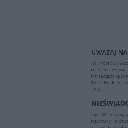
UWAŻAJ NA
Jeśli masz cień wąt
cenę „netto + ewent
transakcji za opod
To trudne do przefo
B2B.
NIEŚWIADO
Rok 2026 to czas, w
ryzykowny. Państwo 
zachowuje się jak pr