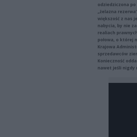
odziedziczona po
„żelazna rezerwa”
większość z nas j
nabycia, by nie z
realiach prawnych
połowa, o której 
Krajowa Administ
sprzedawców ziem
Konieczność odda
nawet jeśli nigdy 