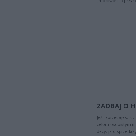
„możliwością przyłą
ZADBAJ O 
Jeśli sprzedajesz d
celom osobistym (np
decyzja o sprzedaży