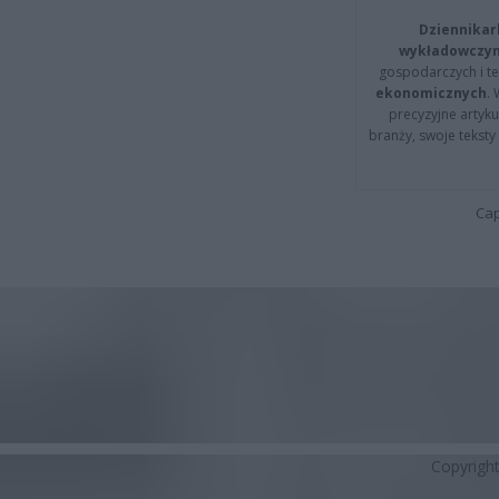
Dziennikar
wykładowczyn
gospodarczych i t
ekonomicznych
.
precyzyjne artyku
branży, swoje tekst
Cap
Copyrigh