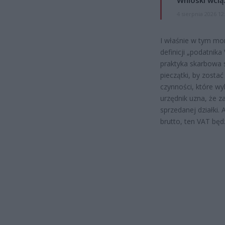
Wnioski wcią
4 sierpnia 2026 12
I właśnie w tym mo
definicji „podatnik
praktyka skarbowa 
pieczątki, by zost
czynności, które wy
urzędnik uzna, że z
sprzedanej działki.
brutto, ten VAT będz