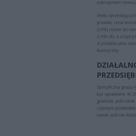
uzbrojeniem terenu,
Wielu sprzedających
prawda, cena wzroś
(23%) rośnie do niem
2 mln zł), a urząd 
zł podatku plus ods
iluzoryczny.
DZIAŁALNO
PRZEDSIĘB
Specyficzną grupą ry
być uprawiane. W 20
gruntów. Jeśli rolni
czynnym podatnikie
nawet jeśli nie dziel