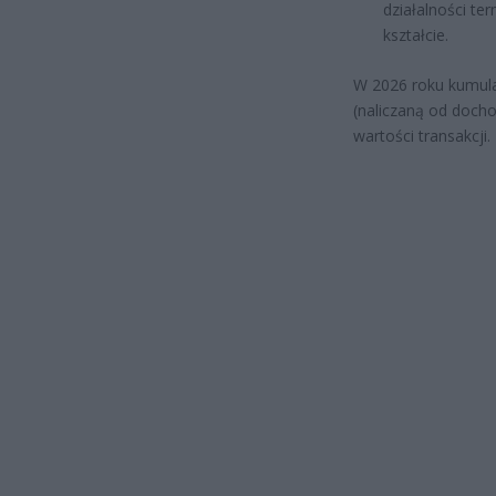
działalności ter
kształcie.
W 2026 roku kumul
(naliczaną od docho
wartości transakcji.