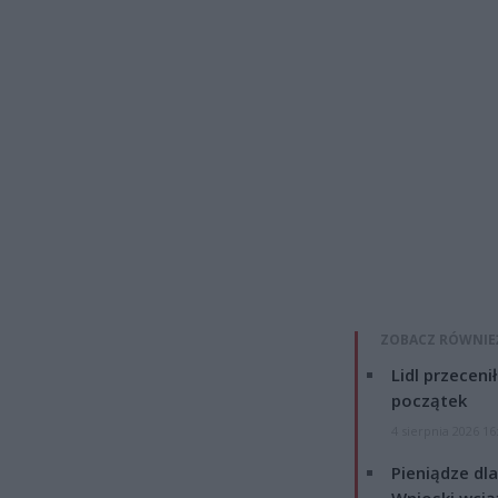
ZOBACZ RÓWNIE
Lidl przeceni
początek
4 sierpnia 2026 16
Pieniądze dla