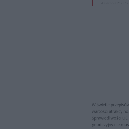
4 sierpnia 2026 12
W świetle przepisów,
wartości atrakcyjno
Sprawiedliwości UE 
geodezyjny nie musi