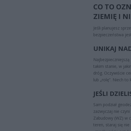
CO TO OZN
ZIEMIĘ I 
Jeśli planujesz sprz
bezpieczeństwa jest
UNIKAJ NA
Najbezpieczniejszą
takim stanie, w jak
dróg. Oczywiście ce
lub „rolę”. Niech to
JEŚLI DZIEL
Sam podział geodezyj
zazwyczaj nie czyni
Zabudowy (WZ) w cel
teren, staraj się n